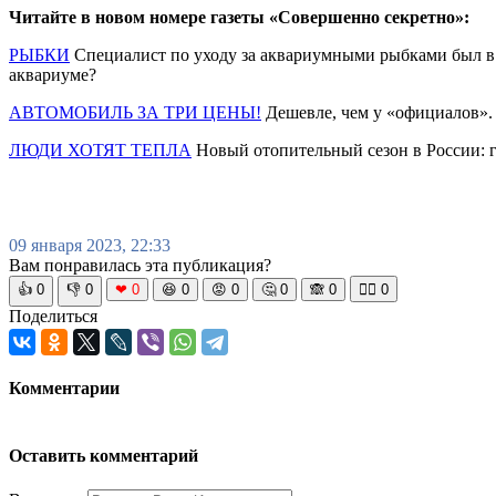
Читайте в новом номере газеты «Совершенно секретно»:
РЫБКИ
Специалист по уходу за аквариумными рыбками был в 
аквариуме?
АВТОМОБИЛЬ ЗА ТРИ ЦЕНЫ!
Дешевле, чем у «официалов».
ЛЮДИ ХОТЯТ ТЕПЛА
Новый отопительный сезон в России: г
09 января 2023, 22:33
Вам понравилась эта публикация?
👍
0
👎
0
❤
0
😆
0
😡
0
🤔
0
🙈
0
🧘‍♀️
0
Поделиться
Комментарии
Оставить комментарий