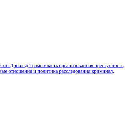
утин
Дональд Трамп
власть
организованная преступность
ные отношения и политика
расследования
криминал,