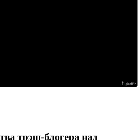
тва трэш-блогера над