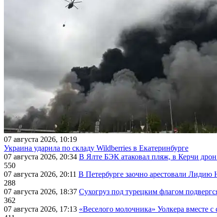
07 августа 2026, 10:19
Украина ударила по складу Wildberries в Екатеринбурге
07 августа 2026, 20:34
В Ялте БЭК атаковал пляж, в Керчи дрон
550
07 августа 2026, 20:11
В Петербурге заочно арестовали Лидию 
288
07 августа 2026, 18:37
Сухогруз под турецким флагом подвергс
362
07 августа 2026, 17:13
«Веселого молочника» Уолкера вместе с 