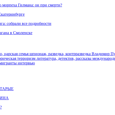
морпеха Гилмана: он при смерти?
 Екатеринбурге
га: собрали все подробности
агана в Смоленске
о, царская семья
шпионаж, разведка, контрразведка
Владимир П
торическая
терроризм
литература, детектив, рассказы
международ
 мигранты
интервью
СТАРЫЕ
ЩИНА
?