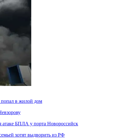
 попал в жилой дом
Невзорову
я атаке БПЛА у порта Новороссийск
семьей хотят выдворить из РФ