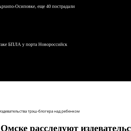
Архипо-Осиповке, еще 40 пострадали
атаке БПЛА у порта Новороссийск
 издевательства трэш-блогера над ребенком
 Омске расследуют издевательс