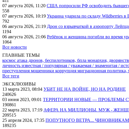
411
07 августа 2026, 11:20
США попросили РФ освободить бывшего 
558
07 августа 2026, 10:19
Украина ударила по складу Wildberries в
792
06 августа 2026, 21:19
Дрон со взрывчаткой в аэропорту Лейпци
1194
06 августа 2026, 21:06
Ребёнок и женщина погибли во время ур
1064
Все новости
ГЛАВНЫЕ ТЕМЫ
космос
атака дронов, беспилотников, бпла
монархия, дворянств
личность известная / популярная / уважаемая / знаменитая / ис
преступления
мошенники
коррупция
миграционная политика,
Все теги
ЭКСКЛЮЗИВЫ
13 марта 2023, 08:04
УБИТ НЕ НА ВОЙНЕ, НО НА РОДИНЕ
240626
03 июня 2023, 09:01
ТЕРРИТОРИИ НОВЫЕ — ПРОБЛЕМЫ 
190861
22 марта 2023, 17:19
АФЕРА НА МИЛЛИОНЫ. МУЖ - ЖЕН
209515
25 апреля 2024, 17:35
ПОПУТНОГО ВЕТРА... ЧИНОВНИКАМ
189235