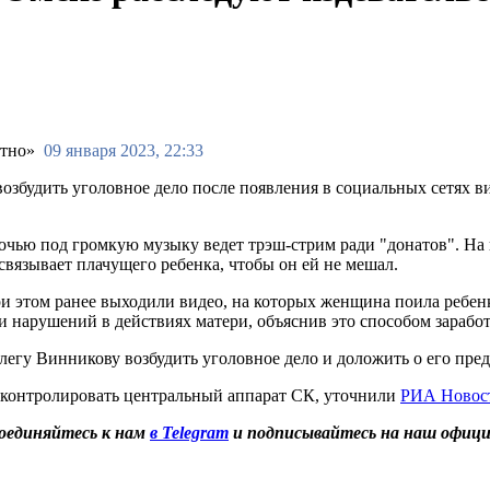
09 января 2023, 22:33
збудить уголовное дело после появления в социальных сетях ви
ночью под громкую музыку ведет трэш-стрим ради "донатов". На 
связывает плачущего ребенка, чтобы он ей не мешал.
ри этом ранее выходили видео, на которых женщина поила ребенк
и нарушений в действиях матери, объяснив это способом заработ
гу Винникову возбудить уголовное дело и доложить о его предв
т контролировать центральный аппарат СК, уточнили
РИА Новос
оединяйтесь к нам
в Telegram
и подписывайтесь на наш офиц