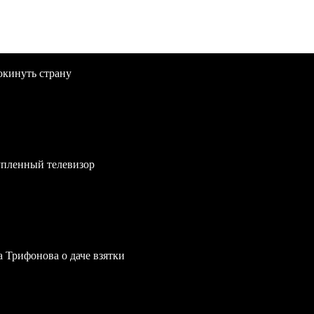
окинуть страну
упленный телевизор
a Трифонова о даче взятки