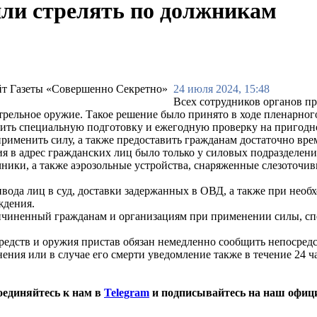
ли стрелять по должникам
24 июля 2024, 15:48
Всех сотрудников органов п
стрельное оружие. Такое решение было принято в ходе пленарног
дить специальную подготовку и ежегодную проверку на пригодн
рименить силу, а также предоставить гражданам достаточно вр
ия в адрес гражданских лиц было только у силовых подразделен
учники, а также аэрозольные устройства, снаряженные слезото
вода лиц в суд, доставки задержанных в ОВД, а также при необ
ждения.
причиненный гражданам и организациям при применении силы, сп
средств и оружия пристав обязан немедленно сообщить непосред
ния или в случае его смерти уведомление также в течение 24 ч
оединяйтесь к нам в
Telegram
и подписывайтесь на наш офиц