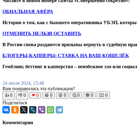
Читайте в новом номере газеты «Совершенно секретно»:
ОБНАЛЬНАЯ АФЁРА
История о том, как с бывшего оперативника УБЭП, которы
ОТМЕНИТЬ НЕЛЬЗЯ ОСТАВИТЬ
В России снова раздаются призывы вернуть в судебную пра
БЛОГЕРЫ-КАППЕРЫ: СТАВКА НА ВАШ КОШЕЛЁК
Гемблинг, беттинг и капперство – неизбежное зло или социа
24 июля 2024, 15:48
Вам понравилась эта публикация?
👍
0
👎
0
❤
0
😆
0
😡
0
🤔
0
🙈
0
🧘‍♀️
0
Поделиться
Комментарии