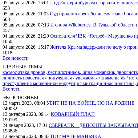
05 августа 2026, 15:01
Под Екатеринбургом взорвали машину со
653
05 августа 2026, 11:03
Суд продлил арест бывшему главе Росав
608
05 августа 2026, 07:13
И снова Wildberries. В Тульской области
4571
04 августа 2026, 21:20
Основателя ЧВК «Ястреб» Марущенко пр
1050
04 августа 2026, 15:17
Жителя Крыма задержали по делу о про
1018
Все новости
ГЛАВНЫЕ ТЕМЫ
космос
атака дронов, беспилотников, бпла
монархия, дворянств
личность известная / популярная / уважаемая / знаменитая / ис
преступления
мошенники
коррупция
миграционная политика,
Все теги
ЭКСКЛЮЗИВЫ
13 марта 2023, 08:04
УБИТ НЕ НА ВОЙНЕ, НО НА РОДИНЕ
240032
13 октября 2023, 09:14
КОВАРНЫЙ ПЛАН
190109
24 января 2023, 17:01
СБЕРБАНК – ДЕПОЗИТЫ ЗАКРЫВАЮ
198886
12 декабря 2023, 08:43
ПОЙМАТЬ МАНЬЯКА