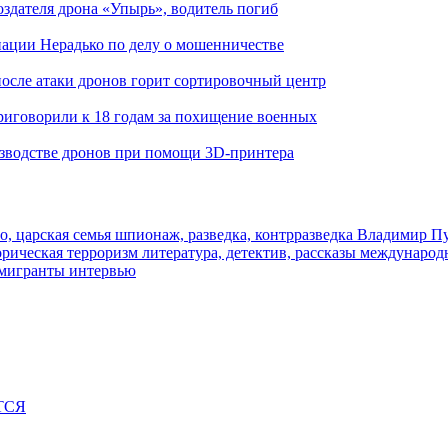
здателя дрона «Упырь», водитель погиб
иации Нерадько по делу о мошенничестве
 после атаки дронов горит сортировочный центр
иговорили к 18 годам за похищение военных
изводстве дронов при помощи 3D‑принтера
о, царская семья
шпионаж, разведка, контрразведка
Владимир П
торическая
терроризм
литература, детектив, рассказы
международ
 мигранты
интервью
ТСЯ