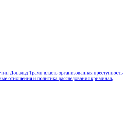
утин
Дональд Трамп
власть
организованная преступность
ные отношения и политика
расследования
криминал,