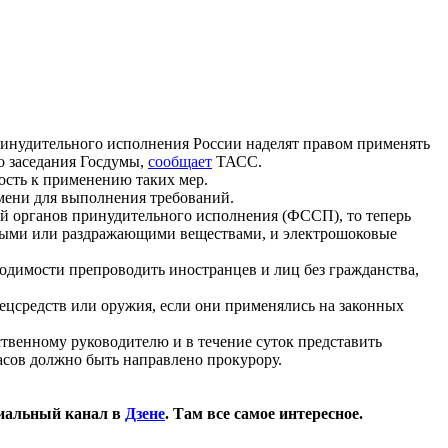
ринудительного исполнения России наделят правом применять
о заседания Госдумы,
сообщает
ТАСС.
ость к применению таких мер.
емени для выполнения требований.
ий органов принудительного исполнения (ФССП), то теперь
чивыми или раздражающими веществами, и электрошоковые
ходимости препроводить иностранцев и лиц без гражданства,
ецсредств или оружия, если они применялись на законных
ственному руководителю и в течение суток представить
асов должно быть направлено прокурору.
иальный канал в
Дзене
. Там все самое интересное.