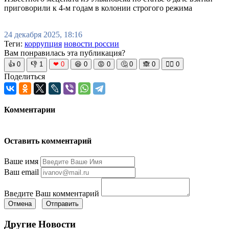
приговорили к 4-м годам в колонии строгого режима
24 декабря 2025, 18:16
Теги:
коррупция
новости россии
Вам понравилась эта публикация?
👍
0
👎
1
❤
0
😆
0
😡
0
🤔
0
🙈
0
🧘‍♀️
0
Поделиться
Комментарии
Оставить комментарий
Ваше имя
Ваш email
Введите Ваш комментарий
Отмена
Отправить
Другие Новости