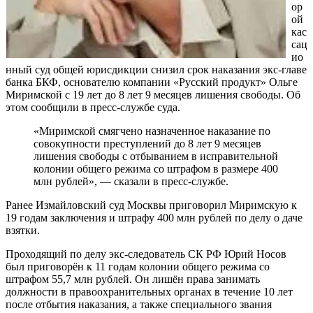
ор
ой
кас
сац
ио
нный суд общей юрисдикции снизил срок наказания экс-главе
банка БКФ, основателю компании «Русский продукт» Ольге
Миримской с 19 лет до 8 лет 9 месяцев лишения свободы. Об
этом сообщили в пресс-службе суда.
«Миримской смягчено назначенное наказание по
совокупности преступлений до 8 лет 9 месяцев
лишения свободы с отбыванием в исправительной
колонии общего режима со штрафом в размере 400
млн рублей», — сказали в пресс-службе.
Ранее Измайловский суд Москвы приговорил Миримскую к
19 годам заключения и штрафу 400 млн рублей по делу о даче
взятки.
Проходящий по делу экс-следователь СК РФ Юрий Носов
был приговорён к 11 годам колонии общего режима со
штрафом 55,7 млн рублей. Он лишён права занимать
должности в правоохранительных органах в течение 10 лет
после отбытия наказания, а также специального звания