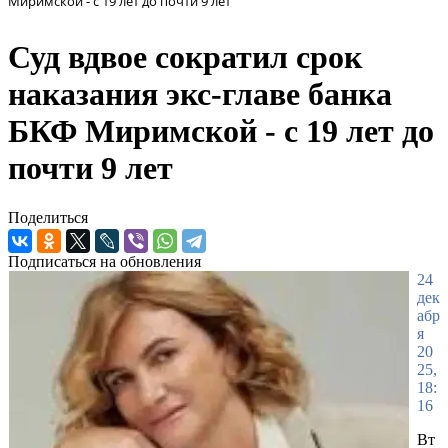
Миримской - с 19 лет до почти 9 лет
Суд вдвое сократил срок
наказания экс-главе банка
БКФ Миримской - с 19 лет до
почти 9 лет
Поделиться
Подписаться на обновления
24
дек
абр
я
20
25,
18:
16
Вт