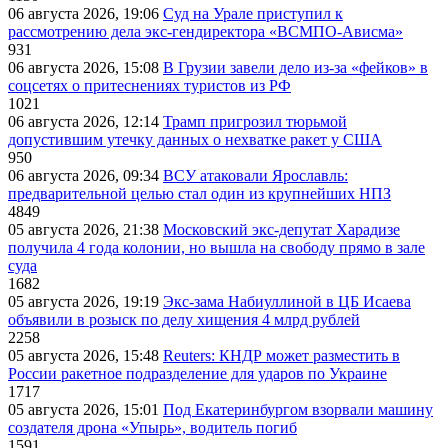
06 августа 2026, 19:06
Суд на Урале приступил к
рассмотрению дела экс-гендиректора «ВСМПО-Ависма»
931
06 августа 2026, 15:08
В Грузии завели дело из-за «фейков» в
соцсетях о притеснениях туристов из РФ
1021
06 августа 2026, 12:14
Трамп пригрозил тюрьмой
допустившим утечку данных о нехватке ракет у США
950
06 августа 2026, 09:34
ВСУ атаковали Ярославль:
предварительной целью стал один из крупнейших НПЗ
4849
05 августа 2026, 21:38
Московский экс-депутат Харадизе
получила 4 года колонии, но вышла на свободу прямо в зале
суда
1682
05 августа 2026, 19:19
Экс-зама Набиуллиной в ЦБ Исаева
объявили в розыск по делу хищения 4 млрд рублей
2258
05 августа 2026, 15:48
Reuters: КНДР может разместить в
России ракетное подразделение для ударов по Украине
1717
05 августа 2026, 15:01
Под Екатеринбургом взорвали машину
создателя дрона «Упырь», водитель погиб
1591