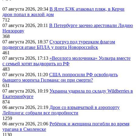
07 августа 2026, 20:34
В Ялте БЭК атаковал пляж, в Керчи
дрон попал в жилой дом
712
07 августа 2026, 20:11
В Петербурге заочно арестовали Лидию
Невзорову
368
07 августа 2026, 18:37
Сухогруз под турецким флагом
подвергся атаке БПЛА у порта Новороссийск
461
07 августа 2026, 17:13
«Веселого молочника» Уолкера вместе
с семьей хотят выдворить из РФ
483
07 августа 2026, 11:20
США попросили РФ освободить
бывшего морпеха Гилмана: он при смерти?
631
07 августа 2026, 10:19
Украина ударила по складу Wildberries в
Екатеринбурге
874
06 августа 2026, 21:19
Дрон со взрывчаткой в аэропорту
Лейпцига: собрали все подробности
1259
06 августа 2026, 21:06
Ребёнок и женщина погибли во время
урагана в Смоленске
1130