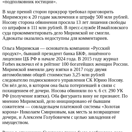
«подполковник юстиции».
В ходе прений сторон прокурор требовал приговорить
Миримскую к 20 годам заключения и штрафу 500 млн рублей.
Носову сторона обвинения просила 13 лет лишения свободы
со штрафом в 111 млн рублей. В пресс-службе Измайловского
суда прокомментировать дело Миримской не смогли.
Адвокаты оказались недоступны для комментариев.
Ольга Миримская — основатель компании «Русский
продукт», бывший президент банка БКФ, лишённого
лицензии ЦБ РФ в начале 2024 года. В 2015 году журнал
Forbes включил её в рейтинг 100 богатейших женщин России.
Миримской вменяли дачу взятки в 2017 году двумя
автомобилями общей стоимостью 3,25 млн рублей
следователю подмосковного управления СК Юрию Носову.
Он вёл дело, в котором она была потерпевшей в связи с
похищением её дочери. Носова обвиняли по ч. 6 ст. 290 УК
РФ (получение взятки). Оба фигуранта вину не признают. По
мнению Миримской, дело инициировано её бывшим
сожителем — совладельцем платежной системы «Золотая
корона» Николаем Смирновым, как месть за возвращение
дочери, и Алексеем Голубовичем с целью завладения её
имуществом.