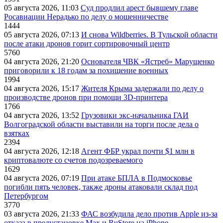
05 августа 2026, 11:03
Суд продлил арест бывшему главе
Росавиации Нерадько по делу о мошенничестве
1444
05 августа 2026, 07:13
И снова Wildberries. В Тульской области
после атаки дронов горит сортировочный центр
5760
04 августа 2026, 21:20
Основателя ЧВК «Ястреб» Марущенко
приговорили к 18 годам за похищение военных
1994
04 августа 2026, 15:17
Жителя Крыма задержали по делу о
производстве дронов при помощи 3D‑принтера
1766
04 августа 2026, 13:52
Грузовики экс-начальника ГАИ
Волгоградской области выставили на торги после дела о
взятках
2394
04 августа 2026, 12:18
Агент ФБР украл почти $1 млн в
криптовалюте со счетов подозреваемого
1629
04 августа 2026, 07:19
При атаке БПЛА в Подмосковье
погибли пять человек, также дроны атаковали склад под
Петербургом
3770
03 августа 2026, 21:33
ФАС возбудила дело против Apple из-за
отказа в предустановке Max и RuStore на iPhone