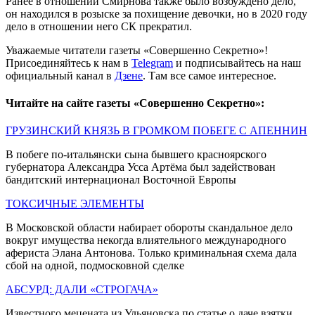
Ранее в отношении Смирнова также было возбуждено дело,
он находился в розыске за похищение девочки, но в 2020 году
дело в отношении него СК прекратил.
Уважаемые читатели газеты «Совершенно Секретно»!
Присоединяйтесь к нам в
Telegram
и подписывайтесь на наш
официальный канал в
Дзене
. Там все самое интересное.
Читайте на сайте газеты «Совершенно Секретно»:
ГРУЗИНСКИЙ КНЯЗЬ В ГРОМКОМ ПОБЕГЕ С АПЕННИН
В побеге по-итальянски сына бывшего красноярского
губернатора Александра Усса Артёма был задействован
бандитский интернационал Восточной Европы
ТОКСИЧНЫЕ ЭЛЕМЕНТЫ
В Московской области набирает обороты скандальное дело
вокруг имущества некогда влиятельного международного
афериста Элана Антонова. Только криминальная схема дала
сбой на одной, подмосковной сделке
АБСУРД: ДАЛИ «СТРОГАЧА»
Известного мецената из Ульяновска по статье о даче взятки