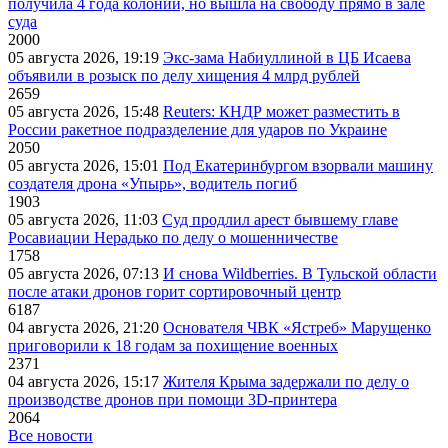
получила 4 года колонии, но вышла на свободу прямо в зале
суда
2000
05 августа 2026, 19:19
Экс-зама Набиуллиной в ЦБ Исаева
объявили в розыск по делу хищения 4 млрд рублей
2659
05 августа 2026, 15:48
Reuters: КНДР может разместить в
России ракетное подразделение для ударов по Украине
2050
05 августа 2026, 15:01
Под Екатеринбургом взорвали машину
создателя дрона «Упырь», водитель погиб
1903
05 августа 2026, 11:03
Суд продлил арест бывшему главе
Росавиации Нерадько по делу о мошенничестве
1758
05 августа 2026, 07:13
И снова Wildberries. В Тульской области
после атаки дронов горит сортировочный центр
6187
04 августа 2026, 21:20
Основателя ЧВК «Ястреб» Марущенко
приговорили к 18 годам за похищение военных
2371
04 августа 2026, 15:17
Жителя Крыма задержали по делу о
производстве дронов при помощи 3D‑принтера
2064
Все новости