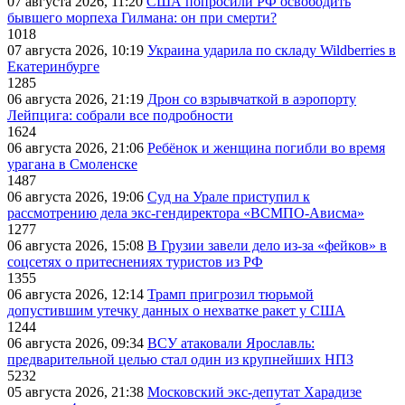
07 августа 2026, 11:20
США попросили РФ освободить
бывшего морпеха Гилмана: он при смерти?
1018
07 августа 2026, 10:19
Украина ударила по складу Wildberries в
Екатеринбурге
1285
06 августа 2026, 21:19
Дрон со взрывчаткой в аэропорту
Лейпцига: собрали все подробности
1624
06 августа 2026, 21:06
Ребёнок и женщина погибли во время
урагана в Смоленске
1487
06 августа 2026, 19:06
Суд на Урале приступил к
рассмотрению дела экс-гендиректора «ВСМПО-Ависма»
1277
06 августа 2026, 15:08
В Грузии завели дело из-за «фейков» в
соцсетях о притеснениях туристов из РФ
1355
06 августа 2026, 12:14
Трамп пригрозил тюрьмой
допустившим утечку данных о нехватке ракет у США
1244
06 августа 2026, 09:34
ВСУ атаковали Ярославль:
предварительной целью стал один из крупнейших НПЗ
5232
05 августа 2026, 21:38
Московский экс-депутат Харадизе