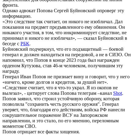
фронта.
Однако адвокат Попова Сергей Буйновский опроверг эту
информацию.
«Это следствие так считает, он никого не изобличал. Дал
показания на предмет предъявленного ему обвинения. Он
никакого участия, в том, что инкриминирует следствие, не
принимал и никого не изобличал», — сказал Буйновский в
беседе с
РБК
.
Буйновский подчеркнул, что его подзащитный — боевой
генерал и должен находиться на передовой, а не в СИЗО. Он
напомнил, что Попов в конце 2023 года был награжден
орденом Кутузова, став 46-м человеком, получившим эту
награду.
Генерал Иван Попов не признает вину и говорит, что у него
«ничего, кроме долгов и кредитов, за душой нет».
«Следствие считает, что я что-то украл. Я из окопов не
вылезал», - цитирует слова Попова телеграм –канал
Shot
.
Попов заявил, что строил устойчивую оборону, которая
позволила "сохранить честь русского оружия". Генерал
уверяет, что, благодаря его действиям, войска РФ нанесли
сокрушительное поражение ВСУ на Запорожском
направлении, и это стало, по его мнению, переломным
моментом СВО.
Попов отрицает все факты хищения.