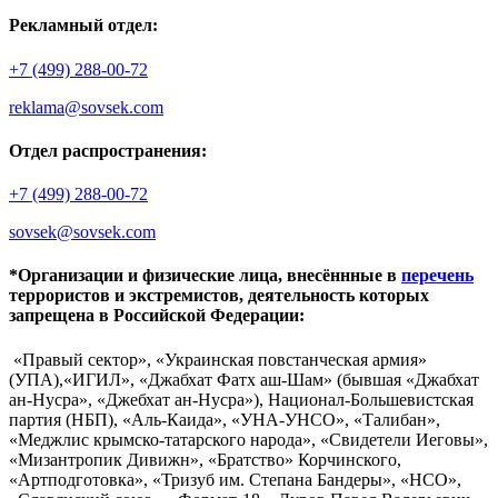
Рекламный отдел:
+7 (499) 288-00-72
reklama@sovsek.com
Отдел распространения:
+7 (499) 288-00-72
sovsek@sovsek.com
*Организации и физические лица, внесённные в
перечень
террористов и экстремистов, деятельность которых
запрещена в Российской Федерации:
«Правый сектор», «Украинская повстанческая армия»
(УПА),«ИГИЛ», «Джабхат Фатх аш-Шам» (бывшая «Джабхат
ан-Нусра», «Джебхат ан-Нусра»), Национал-Большевистская
партия (НБП), «Аль-Каида», «УНА-УНСО», «Талибан»,
«Меджлис крымско-татарского народа», «Свидетели Иеговы»,
«Мизантропик Дивижн», «Братство» Корчинского,
«Артподготовка», «Тризуб им. Степана Бандеры», «НСО»,