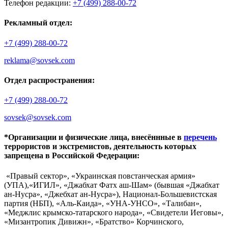
Телефон редакции:
+7 (499) 288-00-72
Рекламный отдел:
+7 (499) 288-00-72
reklama@sovsek.com
Отдел распространения:
+7 (499) 288-00-72
sovsek@sovsek.com
*Организации и физические лица, внесённные в
перечень
террористов и экстремистов, деятельность которых
запрещена в Российской Федерации:
«Правый сектор», «Украинская повстанческая армия»
(УПА),«ИГИЛ», «Джабхат Фатх аш-Шам» (бывшая «Джабхат
ан-Нусра», «Джебхат ан-Нусра»), Национал-Большевистская
партия (НБП), «Аль-Каида», «УНА-УНСО», «Талибан»,
«Меджлис крымско-татарского народа», «Свидетели Иеговы»,
«Мизантропик Дивижн», «Братство» Корчинского,