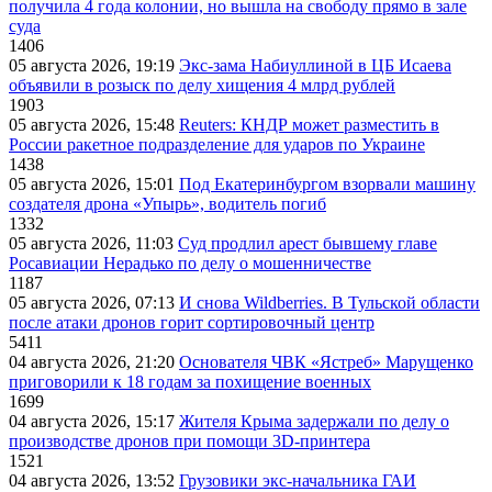
получила 4 года колонии, но вышла на свободу прямо в зале
суда
1406
05 августа 2026, 19:19
Экс-зама Набиуллиной в ЦБ Исаева
объявили в розыск по делу хищения 4 млрд рублей
1903
05 августа 2026, 15:48
Reuters: КНДР может разместить в
России ракетное подразделение для ударов по Украине
1438
05 августа 2026, 15:01
Под Екатеринбургом взорвали машину
создателя дрона «Упырь», водитель погиб
1332
05 августа 2026, 11:03
Суд продлил арест бывшему главе
Росавиации Нерадько по делу о мошенничестве
1187
05 августа 2026, 07:13
И снова Wildberries. В Тульской области
после атаки дронов горит сортировочный центр
5411
04 августа 2026, 21:20
Основателя ЧВК «Ястреб» Марущенко
приговорили к 18 годам за похищение военных
1699
04 августа 2026, 15:17
Жителя Крыма задержали по делу о
производстве дронов при помощи 3D‑принтера
1521
04 августа 2026, 13:52
Грузовики экс-начальника ГАИ