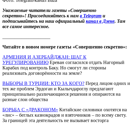
Фото: Telegram-канал Baza
Уважаемые читатели газеты «Совершенно
секретно»! Присоединяйтесь к нам
в Telegram
и
подписывайтесь на наш официальный
канал в Дзене
. Там
все самое интересное.
____________________
Читайте в новом номере газеты «Совершенно секретно»:
АРМЕНИЯ И АЗЕРБАЙДЖАН: ШАГ К
УРЕГУЛИРОВАНИЮ
Ереван согласился отдать Нагорный
Карабах под контроль Баку. Но смогут ли стороны
реализовать договорённости на земле?
ВЫБОРЫ В ТУРЦИИ: КТО ЗА КОГО?
Перед лицом одних и
тех же проблем Эрдоган и Кылычдароглу предлагают
принципиально различающиеся решения и опираются на
разные слои общества
БОРЬБА С «ДРАКОНОМ»
Китайские силовики охотятся на
«лис» – беглых казнокрадов и взяточников – по всему свету.
За границей эта деятельность не вызывает восторга