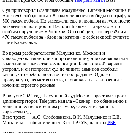
Василия Бровко. Об этом сообщил
Telegram-канал
Baza.
Суд приговорил Владислава Малушенко, Евгения Москвина и
Алексея Слободенюка к 8 годам лишения свободы и штрафу в
500 тысяч рублей. Их задержали ещё в прошлом августе после
заявления в полицию от Василия Бровко — директора по
особым поручениям «Ростеха». Он сообщил, что перевёл им
470 тысяч рублей за «блок на негатив» о себе и своей супруге
Тине Канделаки.
Во время разбирательства Малушенко, Москвин и
Слободенюк извинились и признали вину, а также заплатили
3 миллиона в качестве компенсации. Бровко такой вариант
устроил, и он попросил суд не лишать админов свободы,
заявив, что «ребята достаточно пострадали». Однако
прокуратура, несмотря на это, настаивала на заключении в
колонии строгого режима.
В августе 2022 года Басманный суд Москвы арестовал троих
администраторов Telegram-канала «Сканер» по обвинению в
мошенничестве в крупном размере, следует из данных
картотеки суда.
Всех троих — А.С. Слободенюка, В.И. Малушенко и Е.В.
Москвина — обвинили по ч. 3 ст. 159 УК, написал
РБК
.