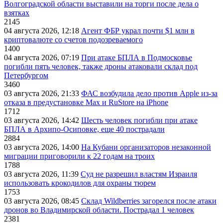
Волгоградской области выставили на торги после дела о
взятках
2145
04 августа 2026, 12:18
Агент ФБР украл почти $1 млн в
криптовалюте со счетов подозреваемого
1400
04 августа 2026, 07:19
При атаке БПЛА в Подмосковье
погибли пять человек, также дроны атаковали склад под
Петербургом
3460
03 августа 2026, 21:33
ФАС возбудила дело против Apple из-за
отказа в предустановке Max и RuStore на iPhone
1712
03 августа 2026, 14:42
Шесть человек погибли при атаке
БПЛА в Архипо-Осиповке, еще 40 пострадали
2884
03 августа 2026, 14:00
На Кубани организаторов незаконной
миграции приговорили к 22 годам на троих
1788
03 августа 2026, 11:39
Суд не разрешил властям Израиля
использовать крокодилов для охраны тюрем
1753
03 августа 2026, 08:45
Склад Wildberries загорелся после атаки
дронов во Владимирской области. Пострадал 1 человек
2381