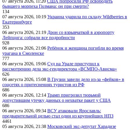
07 августа 2026, 11:20
США попросили РФ освободить
бывшего морпеха Гилмана: он при смерти?
134
07 августа 2026, 10:19
Украина ударила по складу Wildberries в
Екатеринбурге
353
06 августа 2026, 21:19
Дрон со взрывчаткой в аэропорту
Лейпцига: собрали все подробности
928
06 августа 2026, 21:06
Ребёнок и женщина погибли во время
урагана в Смоленске
777
06 августа 2026, 19:06
Суд на Урале приступил к
рассмотрению дела экс-гендиректора «ВСМПО-Ависма»
626
06 августа 2026, 15:08
В Грузии завели дело из-за «фейков» в
соцсетях о притеснениях туристов из РФ
686
06 августа 2026, 12:14
Трамп пригрозил тюрьмой
допустившим утечку данных о нехватке ракет у США
686
06 августа 2026, 09:34
ВСУ атаковали Ярославль:
предварительной целью стал один из крупнейших НПЗ
4461
05 августа 2026, 21:38
Московский экс-депутат Харадизе