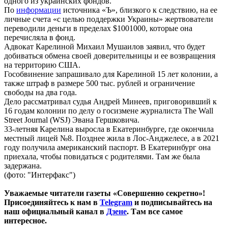
одного из украинских фондов.
По
информации
источника «Ъ», близкого к следствию, на ее
личные счета «с целью поддержки Украины» жертвователи
переводили деньги в пределах $1001000, которые она
перечисляла в фонд.
Адвокат Карелиной Михаил Мушаилов заявил, что будет
добиваться обмена своей доверительницы и ее возвращения
на территорию США.
Гособвинение запрашивало для Карелиной 15 лет колонии, а
также штраф в размере 500 тыс. рублей и ограничение
свободы на два года.
Дело рассматривал судья Андрей Минеев, приговоривший к
16 годам колонии по делу о госизмене журналиста The Wall
Street Journal (WSJ) Эвана Гершковича.
33-летняя Карелина выросла в Екатеринбурге, где окончила
местный лицей №8. Позднее жила в Лос-Анджелесе, а в 2021
году получила американский паспорт. В Екатеринбург она
приехала, чтобы повидаться с родителями. Там же была
задержана.
(фото: "Интерфакс")
Уважаемые читатели газеты «Совершенно секретно»!
Присоединяйтесь к нам в
Telegram
и подписывайтесь на
наш официальный канал в
Дзене
. Там все самое
интересное.