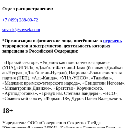
Отдел распространения:
+7 (499) 288-00-72
sovsek@sovsek.com
*Организации и физические лица, внесённные в
перечень
террористов и экстремистов, деятельность которых
запрещена в Российской Федерации:
«Правый сектор», «Украинская повстанческая армия»
(УПА),«ИГИЛ», «Джабхат Фатх аш-Шам» (бывшая «Джабхат
ан-Нусра», «Джебхат ан-Нусра»), Национал-Большевистская
партия (НБП), «Аль-Каида», «УНА-УНСО», «Талибан»,
«Меджлис крымско-татарского народа», «Свидетели Иеговы»,
«Мизантропик Дивижн», «Братство» Корчинского,
«Артподготовка», «Тризуб им. Степана Бандеры», «НСО»,
«Славянский союз», «Формат-18», Дуров Павел Валерьевич.
18+
Учредитель: ООО «Совершенно Секретно Трейд».
Юридический адрес: 360051, Кабардино-Балкарская Респ., г.