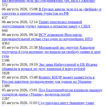
рассмотрению дела экс-гендиректора «ВСМПО-Ависма»
572
06 августа 2026, 15:08
В Грузии завели дело из-за «фейков» в
соцсетях о притеснениях туристов из РФ
637
06 августа 2026, 12:14
Трамп пригрозил тюрьмой
допустившим утечку данных о нехватке ракет у США
644
06 августа 2026, 09:34
ВСУ атаковали Ярославль:
предварительной целью стал один из крупнейших НПЗ
4363
05 августа 2026, 21:38
Московский экс-депутат Харадизе
получила 4 года колонии, но вышла на свободу прямо в зале
суда
1346
05 августа 2026, 19:19
Экс-зама Набиуллиной в ЦБ Исаева
объявили в розыск по делу хищения 4 млрд рублей
1828
05 августа 2026, 15:48
Reuters: КНДР может разместить в
России ракетное подразделение для ударов по Украине
1389
05 августа 2026, 15:01
Под Екатеринбургом взорвали машину
создателя дрона «Упырь», водитель погиб
1287
05 августа 2026, 11:03
Суд продлил арест бывшему главе