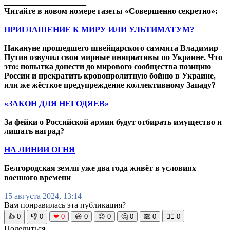
____________________
Читайте в новом номере газеты «Совершенно секретно»:
ПРИГЛАШЕНИЕ К МИРУ ИЛИ УЛЬТИМАТУМ?
Накануне прошедшего швейцарского саммита Владимир
Путин озвучил свои мирные инициативы по Украине. Что
это: попытка донести до мирового сообщества позицию
России и прекратить кровопролитную бойню в Украине,
или же жёсткое предупреждение коллективному Западу?
«ЗАКОН ДЛЯ НЕГОДЯЕВ»
За фейки о Российской армии будут отбирать имущество и
лишать наград?
НА ЛИНИИ ОГНЯ
Белгородская земля уже два года живёт в условиях
военного времени
15 августа 2024, 13:14
Вам понравилась эта публикация?
👍
0
👎
0
❤
0
😆
0
😡
0
🤔
0
🙈
0
🧘‍♀️
0
Поделиться