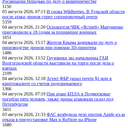
Росавиации Нерадько по делу о мошенничестве
1150
05 августа 2026, 07:13
И снова Wildberries. В Тульской области
после атаки дронов горит сортировочный центр
5359
04 августа 2026, 21:20
Основателя ЧВК «Ястреб» Марущенко
приговорили к 18 годам за похищение военных
1651
04 августа 2026, 15:17
Жителя Крыма задержали по делу о
производстве дронов при помощи 3D‑принтера
1486
04 августа 2026, 13:52
Грузовики экс-начальника ГАИ
Волгоградской области выставили на торги после дела о
взятках
2109
04 августа 2026, 12:18
Агент ФБР украл почти $1 млн в
криптовалюте со счетов подозреваемого
1366
04 августа 2026, 07:19
При атаке БПЛА в Подмосковье
погибли пять человек, также дроны атаковали склад под
Петербургом
3411
03 августа 2026, 21:33
ФАС возбудила дело против Apple из-за
отказа в предустановке Max и RuStore на iPhone
1680