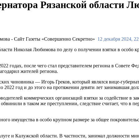
ернатора Рязанской области Л
12 декабря 2024, 22
ласти Николая Любимова по делу о получении взятки в особо кру
022 годах, после чего стал представителем региона в Совете Фе
лагодарил жителей региона.
нских чиновника — Игорь Греков, который являлся вице-губерн
по 2022 год и до этого на протяжении девяти лет занимавшая до
ководителей коммерческих организаций взятки за содействие в з
винили в таком же преступлении, следствие считает, что в пери
иного имущества в особо крупном размере за общее покровительс
уге и Калужской области. В частности, занимал должности мин