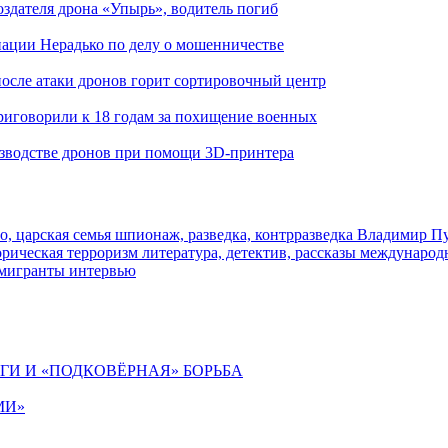
здателя дрона «Упырь», водитель погиб
иации Нерадько по делу о мошенничестве
 после атаки дронов горит сортировочный центр
иговорили к 18 годам за похищение военных
изводстве дронов при помощи 3D‑принтера
о, царская семья
шпионаж, разведка, контрразведка
Владимир П
торическая
терроризм
литература, детектив, рассказы
международ
 мигранты
интервью
ИГИ И «ПОДКОВЁРНАЯ» БОРЬБА
МИ»