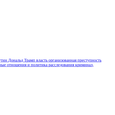
утин
Дональд Трамп
власть
организованная преступность
ные отношения и политика
расследования
криминал,