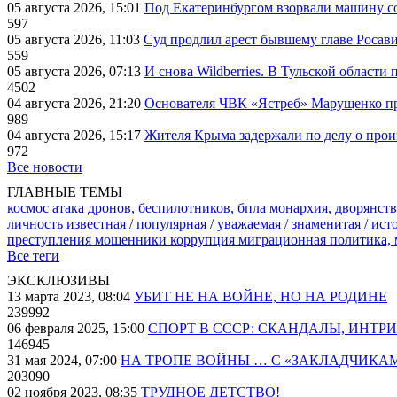
05 августа 2026, 15:01
Под Екатеринбургом взорвали машину со
597
05 августа 2026, 11:03
Суд продлил арест бывшему главе Росав
559
05 августа 2026, 07:13
И снова Wildberries. В Тульской области
4502
04 августа 2026, 21:20
Основателя ЧВК «Ястреб» Марущенко пр
989
04 августа 2026, 15:17
Жителя Крыма задержали по делу о про
972
Все новости
ГЛАВНЫЕ ТЕМЫ
космос
атака дронов, беспилотников, бпла
монархия, дворянств
личность известная / популярная / уважаемая / знаменитая / ис
преступления
мошенники
коррупция
миграционная политика,
Все теги
ЭКСКЛЮЗИВЫ
13 марта 2023, 08:04
УБИТ НЕ НА ВОЙНЕ, НО НА РОДИНЕ
239992
06 февраля 2025, 15:00
СПОРТ В СССР: СКАНДАЛЫ, ИНТР
146945
31 мая 2024, 07:00
НА ТРОПЕ ВОЙНЫ … С «ЗАКЛАДЧИКА
203090
02 ноября 2023, 08:35
ТРУДНОЕ ДЕТСТВО!