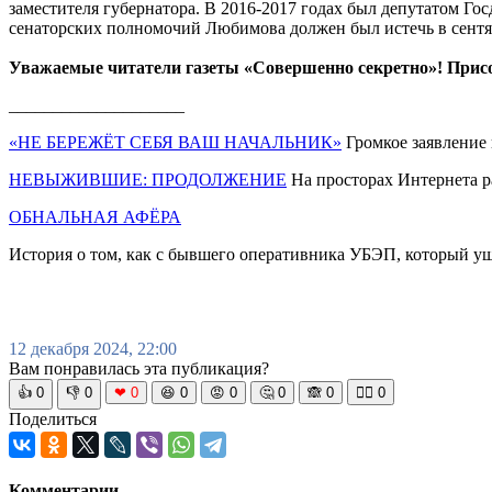
заместителя губернатора. В 2016-2017 годах был депутатом Госд
сенаторских полномочий Любимова должен был истечь в сентяб
Уважаемые читатели газеты «Совершенно секретно»! Прис
____________________
«НЕ БЕРЕЖЁТ СЕБЯ ВАШ НАЧАЛЬНИК»
Громкое заявление 
НЕВЫЖИВШИЕ: ПРОДОЛЖЕНИЕ
На просторах Интернета ра
ОБНАЛЬНАЯ АФЁРА
История о том, как с бывшего оперативника УБЭП, который у
12 декабря 2024, 22:00
Вам понравилась эта публикация?
👍
0
👎
0
❤
0
😆
0
😡
0
🤔
0
🙈
0
🧘‍♀️
0
Поделиться
Комментарии