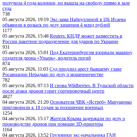
получила 4 года колонии, но вышла на свободу прямо в зале
суда
738
05 августа 2026, 19:19
Экс-зама Набиуллиной в ЦБ Исаева
объявили в розыск по делу хищения 4 млрд рублей
1177
05 августа 2026, 15:48
Reuters: КНДР может разместить в
России ракетное подразделение для ударов по Украине
931
05 августа 2026, 15:01
Под Екатеринбургом взорвали машину
создателя дрона «Упырь», водитель погиб
874
05 августа 2026, 11:03
Суд продлил арест бывшему главе
Росавиации Нерадько по делу о мошенничестве
782
05 августа 2026, 07:13
И снова Wildberries. В Тульской области
после атаки дронов горит сортировочный центр
4827
04 августа 2026, 21:20
Основателя ЧВК «Ястреб» Марущенко
приговорили к 18 годам за похищение военных
1254
04 августа 2026, 15:17
Жителя Крыма задержали по делу о
производстве дронов при помощи 3D‑принтера
1164
04 августа 2026, 13:52
Грузовики экс-начальника ГАИ