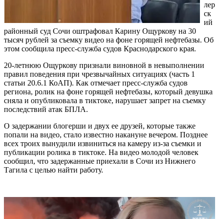
лер
ск
ий
районный суд Сочи оштрафовал Карину Ощуркову на 30
тысяч рублей за съемку видео на фоне горящей нефтебазы. Об
этом сообщила пресс-служба судов Краснодарского края.
20-летнюю Ощуркову признали виновной в невыполнении
правил поведения при чрезвычайных ситуациях (часть 1
статьи 20.6.1 КоАП). Как отмечает пресс-служба судов
региона, ролик на фоне горящей нефтебазы, который девушка
сняла и опубликовала в тиктоке, нарушает запрет на съемку
последствий атак БПЛА.
О задержании блогерши и двух ее друзей, которые также
попали на видео, стало известно накануне вечером. Позднее
всех троих вынудили извиниться на камеру из-за съемки и
публикации ролика в тиктоке. На видео молодой человек
сообщил, что задержанные приехали в Сочи из Нижнего
Тагила с целью найти работу.