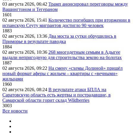
03 августа 2026, 06:42
Трамп анонсировал переговоры между
Вашингтоном и Тегераном
1601
02 августа 2026, 15:41
Количество погибших при вторжении в
испанскую Сеуту мигрантов достигло 90 человек
1883
02 августа 2026, 13:36
Два моста за сутки обрушились в
Приморье в результате паводка
1884
02 августа 2026, 10:36
268 многодетным семьям в Адыгее
выдали непригодную для строительства землю на болотах
1887
02 августа 2026, 09:22
На смену «схемы Долиной» пришёл
новый формат аферы с жильем – квартиры с «вечными»
жильцами
1960
02 августа 2026, 08:24
В результате атаки БПЛА на
Саратовскую область есть жертвы и пострадавшие, в
Самарской области горит склад Wildberries
3003
Все новости