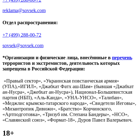
reklama@sovsek.com
Отдел распространения:
+7 (499) 288-00-72
sovsek@sovsek.com
*Организации и физические лица, внесённные в
перечень
террористов и экстремистов, деятельность которых
запрещена в Российской Федерации:
«Правый сектор», «Украинская повстанческая армия»
(УПА),«ИГИЛ», «Джабхат Фатх аш-Шам» (бывшая «Джабхат
ан-Нусра», «Джебхат ан-Нусра»), Национал-Большевистская
партия (НБП), «Аль-Каида», «УНА-УНСО», «Талибан»,
«Меджлис крымско-татарского народа», «Свидетели Иеговы»,
«Мизантропик Дивижн», «Братство» Корчинского,
«Артподготовка», «Тризуб им. Степана Бандеры», «НСО»,
«Славянский союз», «Формат-18», Дуров Павел Валерьевич.
18+