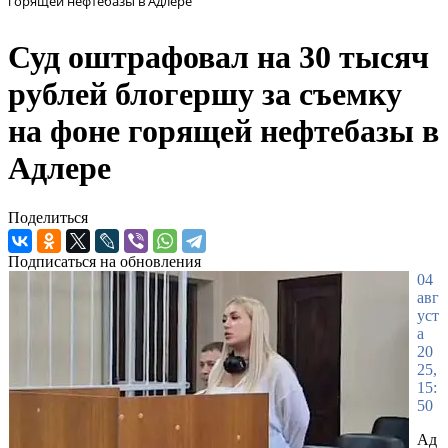
горящей нефтебазы в Адлере
Суд оштрафовал на 30 тысяч
рублей блогершу за съемку
на фоне горящей нефтебазы в
Адлере
Поделиться
Подписаться на обновления
04
авг
уст
а
20
25,
15:
50
Ад