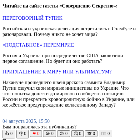
Читайте на сайте газеты «Совершенно Секретно»:
ПЕРЕГОВОРНЫЙ ТУПИК
Российская и украинская делегация встретились в Стамбуле и
разочаровали. Почему никто не хочет мира?
«ПОДСТАВНОЕ» ПЕРЕМИРИЕ
Россия и Украина при посредничестве США заключили
первое соглашение. Но будет ли оно работать?
ПРИГЛАШЕНИЕ К МИРУ ИЛИ УЛЬТИМАТУМ?
Накануне прошедшего швейцарского саммита Владимир
Путин озвучил свои мирные инициативы по Украине. Что
это: попытка донести до мирового сообщества позицию
России и прекратить кровопролитную бойню в Украине, или
же жёсткое предупреждение коллективному Западу?
04 августа 2025, 15:50
Вам понравилась эта публикация?
👍
0
👎
0
❤
0
😆
0
😡
0
🤔
0
🙈
0
🧘‍♀️
0