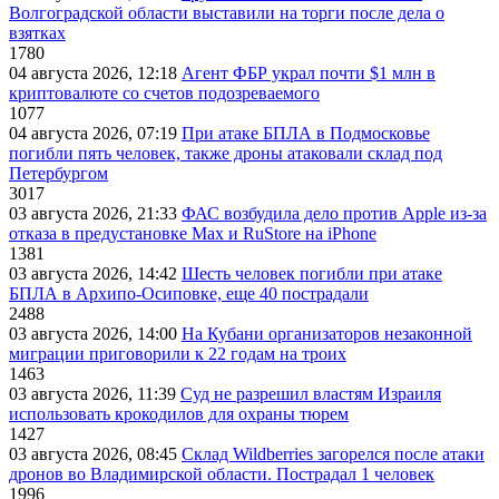
Волгоградской области выставили на торги после дела о
взятках
1780
04 августа 2026, 12:18
Агент ФБР украл почти $1 млн в
криптовалюте со счетов подозреваемого
1077
04 августа 2026, 07:19
При атаке БПЛА в Подмосковье
погибли пять человек, также дроны атаковали склад под
Петербургом
3017
03 августа 2026, 21:33
ФАС возбудила дело против Apple из-за
отказа в предустановке Max и RuStore на iPhone
1381
03 августа 2026, 14:42
Шесть человек погибли при атаке
БПЛА в Архипо-Осиповке, еще 40 пострадали
2488
03 августа 2026, 14:00
На Кубани организаторов незаконной
миграции приговорили к 22 годам на троих
1463
03 августа 2026, 11:39
Суд не разрешил властям Израиля
использовать крокодилов для охраны тюрем
1427
03 августа 2026, 08:45
Склад Wildberries загорелся после атаки
дронов во Владимирской области. Пострадал 1 человек
1996