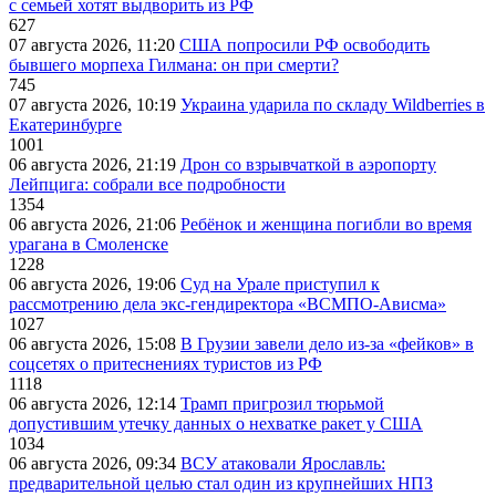
с семьей хотят выдворить из РФ
627
07 августа 2026, 11:20
США попросили РФ освободить
бывшего морпеха Гилмана: он при смерти?
745
07 августа 2026, 10:19
Украина ударила по складу Wildberries в
Екатеринбурге
1001
06 августа 2026, 21:19
Дрон со взрывчаткой в аэропорту
Лейпцига: собрали все подробности
1354
06 августа 2026, 21:06
Ребёнок и женщина погибли во время
урагана в Смоленске
1228
06 августа 2026, 19:06
Суд на Урале приступил к
рассмотрению дела экс-гендиректора «ВСМПО-Ависма»
1027
06 августа 2026, 15:08
В Грузии завели дело из-за «фейков» в
соцсетях о притеснениях туристов из РФ
1118
06 августа 2026, 12:14
Трамп пригрозил тюрьмой
допустившим утечку данных о нехватке ракет у США
1034
06 августа 2026, 09:34
ВСУ атаковали Ярославль:
предварительной целью стал один из крупнейших НПЗ