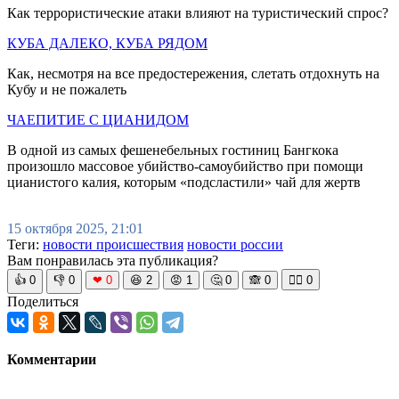
Как террористические атаки влияют на туристический спрос?
КУБА ДАЛЕКО, КУБА РЯДОМ
Как, несмотря на все предостережения, слетать отдохнуть на
Кубу и не пожалеть
ЧАЕПИТИЕ С ЦИАНИДОМ
В одной из самых фешенебельных гостиниц Бангкока
произошло массовое убийство-самоубийство при помощи
цианистого калия, которым «подсластили» чай для жертв
15 октября 2025, 21:01
Теги:
новости происшествия
новости россии
Вам понравилась эта публикация?
👍
0
👎
0
❤
0
😆
2
😡
1
🤔
0
🙈
0
🧘‍♀️
0
Поделиться
Комментарии