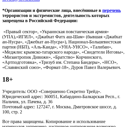
*Организации и физические лица, внесённные в
перечень
террористов и экстремистов, деятельность которых
запрещена в Российской Федерации:
«Правый сектор», «Украинская повстанческая армия»
(УПА),«ИГИЛ», «Джабхат Фатх аш-Шам» (бывшая «Джабхат
ан-Нусра», «Джебхат ан-Нусра»), Национал-Большевистская
партия (НБП), «Аль-Каида», «УНА-УНСО», «Талибан»,
«Меджлис крымско-татарского народа», «Свидетели Иеговы»,
«Мизантропик Дивижн», «Братство» Корчинского,
«Артподготовка», «Тризуб им. Степана Бандеры», «НСО»,
«Славянский союз», «Формат-18», Дуров Павел Валерьевич.
18+
Учредитель: ООО «Совершенно Секретно Трейд».
Юридический адрес: 360051, Кабардино-Балкарская Респ., г.
Нальчик, ул. Пачева, д. 36
Почтовый адрес: 127247, г. Москва, Дмитровское шоссе, д.
100, стр. 2
Все права защищены. Копирование и использование
материалов запрещено, частичное цитирование возможно