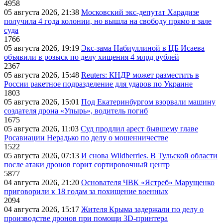
4958
05 августа 2026, 21:38
Московский экс-депутат Харадизе
получила 4 года колонии, но вышла на свободу прямо в зале
суда
1766
05 августа 2026, 19:19
Экс-зама Набиуллиной в ЦБ Исаева
объявили в розыск по делу хищения 4 млрд рублей
2367
05 августа 2026, 15:48
Reuters: КНДР может разместить в
России ракетное подразделение для ударов по Украине
1803
05 августа 2026, 15:01
Под Екатеринбургом взорвали машину
создателя дрона «Упырь», водитель погиб
1675
05 августа 2026, 11:03
Суд продлил арест бывшему главе
Росавиации Нерадько по делу о мошенничестве
1522
05 августа 2026, 07:13
И снова Wildberries. В Тульской области
после атаки дронов горит сортировочный центр
5877
04 августа 2026, 21:20
Основателя ЧВК «Ястреб» Марущенко
приговорили к 18 годам за похищение военных
2094
04 августа 2026, 15:17
Жителя Крыма задержали по делу о
производстве дронов при помощи 3D‑принтера