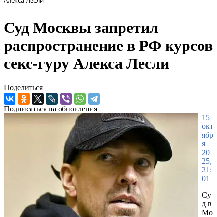
Алекса Лесли
Суд Москвы запретил
распространение в РФ курсов
секс-гуру Алекса Лесли
Поделиться
Подписаться на обновления
15
окт
ябр
я
20
25,
21:
01
Су
д в
Мо