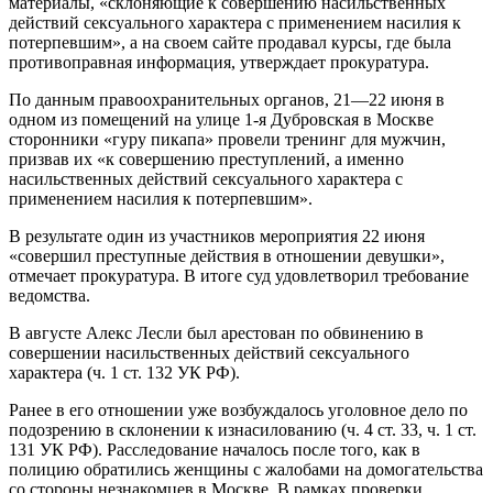
материалы, «склоняющие к совершению насильственных
действий сексуального характера с применением насилия к
потерпевшим», а на своем сайте продавал курсы, где была
противоправная информация, утверждает прокуратура.
По данным правоохранительных органов, 21—22 июня в
одном из помещений на улице 1-я Дубровская в Москве
сторонники «гуру пикапа» провели тренинг для мужчин,
призвав их «к совершению преступлений, а именно
насильственных действий сексуального характера с
применением насилия к потерпевшим».
В результате один из участников мероприятия 22 июня
«совершил преступные действия в отношении девушки»,
отмечает прокуратура. В итоге суд удовлетворил требование
ведомства.
В августе Алекс Лесли был арестован по обвинению в
совершении насильственных действий сексуального
характера (ч. 1 ст. 132 УК РФ).
Ранее в его отношении уже возбуждалось уголовное дело по
подозрению в склонении к изнасилованию (ч. 4 ст. 33, ч. 1 ст.
131 УК РФ). Расследование началось после того, как в
полицию обратились женщины с жалобами на домогательства
со стороны незнакомцев в Москве. В рамках проверки