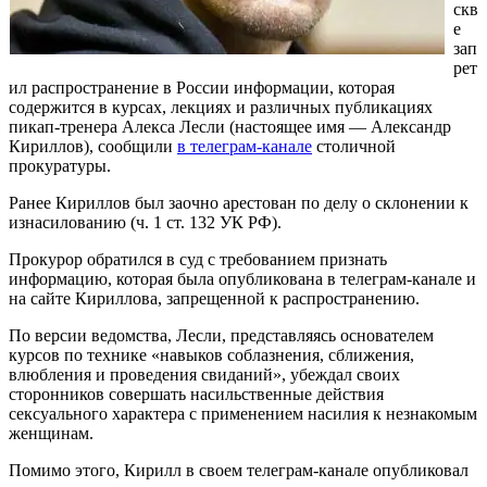
скв
е
зап
рет
ил распространение в России информации, которая
содержится в курсах, лекциях и различных публикациях
пикап-тренера Алекса Лесли (настоящее имя — Александр
Кириллов), сообщили
в телеграм-канале
столичной
прокуратуры.
Ранее Кириллов был заочно арестован по делу о склонении к
изнасилованию (ч. 1 ст. 132 УК РФ).
Прокурор обратился в суд с требованием признать
информацию, которая была опубликована в телеграм-канале и
на сайте Кириллова, запрещенной к распространению.
По версии ведомства, Лесли, представляясь основателем
курсов по технике «навыков соблазнения, сближения,
влюбления и проведения свиданий», убеждал своих
сторонников совершать насильственные действия
сексуального характера с применением насилия к незнакомым
женщинам.
Помимо этого, Кирилл в своем телеграм-канале опубликовал