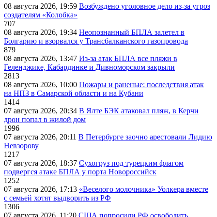
08 августа 2026, 19:59
Возбуждено уголовное дело из-за угроз
создателям «Колобка»
707
08 августа 2026, 19:34
Неопознанный БПЛА залетел в
Болгарию и взорвался у Трансбалканского газопровода
879
08 августа 2026, 13:47
Из-за атак БПЛА все пляжи в
Геленджике, Кабардинке и Дивноморском закрыли
2813
08 августа 2026, 10:00
Пожары и раненые: последствия атак
на НПЗ в Самарской области и на Кубани
1414
07 августа 2026, 20:34
В Ялте БЭК атаковал пляж, в Керчи
дрон попал в жилой дом
1996
07 августа 2026, 20:11
В Петербурге заочно арестовали Лидию
Невзорову
1217
07 августа 2026, 18:37
Сухогруз под турецким флагом
подвергся атаке БПЛА у порта Новороссийск
1252
07 августа 2026, 17:13
«Веселого молочника» Уолкера вместе
с семьей хотят выдворить из РФ
1306
07 августа 2026, 11:20
США попросили РФ освободить