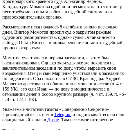
Краснодарского краевого суда Александр Чернов.
Кандидатуру Момотова одобрили несмотря на отсутствие у
него требуемого опыта работы в судебной системе или
правоохранительных органах.
Рассмотрение иска началось 8 октября и заняло несколько
дней. Виктор Момотов просил суд о закрытом режиме
судебного разбирательства, однако судья Останкинского
райсуда Ольга Евтеева приняла решение оставить судебный
процесс открытым.
Момотов участвовал в первом заседании, а затем был
госпитализирован. Однако экс-судья все же появился на
заключительном заседании по делу, чтобы выразить свои
возражения. Отец и сын Марченко участвовали в заседаниях
по видеосвязи. Оба находятся в СИЗО Краснодара. Андрей
Марченко арестован по обвинению в мошенничестве (ч. 4 ст.
159 УК), его сын Иван — по делу о мошенничестве и
отмывании денег в особо крупном размере (ч. 4 ст. 159, п. «б»
ч. 4 ст. 174.1 УК).
Уважаемые читатели газеты «Совершенно Секретно»!
Присоединяйтесь к нам в
Telegram
и подписывайтесь на наш
официальный канал в
Дзене
. Там все самое интересное.