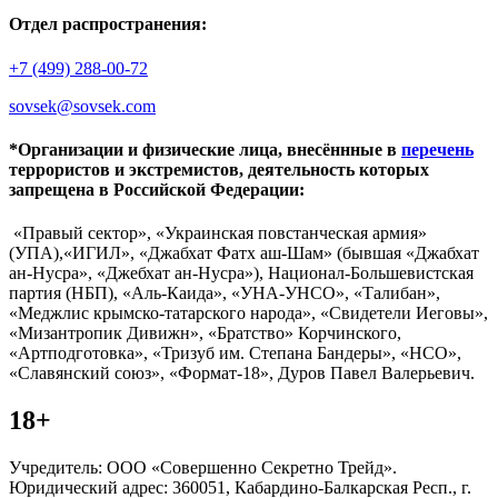
Отдел распространения:
+7 (499) 288-00-72
sovsek@sovsek.com
*Организации и физические лица, внесённные в
перечень
террористов и экстремистов, деятельность которых
запрещена в Российской Федерации:
«Правый сектор», «Украинская повстанческая армия»
(УПА),«ИГИЛ», «Джабхат Фатх аш-Шам» (бывшая «Джабхат
ан-Нусра», «Джебхат ан-Нусра»), Национал-Большевистская
партия (НБП), «Аль-Каида», «УНА-УНСО», «Талибан»,
«Меджлис крымско-татарского народа», «Свидетели Иеговы»,
«Мизантропик Дивижн», «Братство» Корчинского,
«Артподготовка», «Тризуб им. Степана Бандеры», «НСО»,
«Славянский союз», «Формат-18», Дуров Павел Валерьевич.
18+
Учредитель: ООО «Совершенно Секретно Трейд».
Юридический адрес: 360051, Кабардино-Балкарская Респ., г.