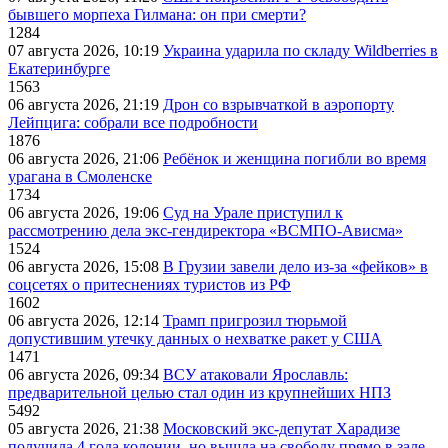
бывшего морпеха Гилмана: он при смерти?
1284
07 августа 2026, 10:19
Украина ударила по складу Wildberries в
Екатеринбурге
1563
06 августа 2026, 21:19
Дрон со взрывчаткой в аэропорту
Лейпцига: собрали все подробности
1876
06 августа 2026, 21:06
Ребёнок и женщина погибли во время
урагана в Смоленске
1734
06 августа 2026, 19:06
Суд на Урале приступил к
рассмотрению дела экс-гендиректора «ВСМПО-Ависма»
1524
06 августа 2026, 15:08
В Грузии завели дело из-за «фейков» в
соцсетях о притеснениях туристов из РФ
1602
06 августа 2026, 12:14
Трамп пригрозил тюрьмой
допустившим утечку данных о нехватке ракет у США
1471
06 августа 2026, 09:34
ВСУ атаковали Ярославль:
предварительной целью стал один из крупнейших НПЗ
5492
05 августа 2026, 21:38
Московский экс-депутат Харадизе
получила 4 года колонии, но вышла на свободу прямо в зале