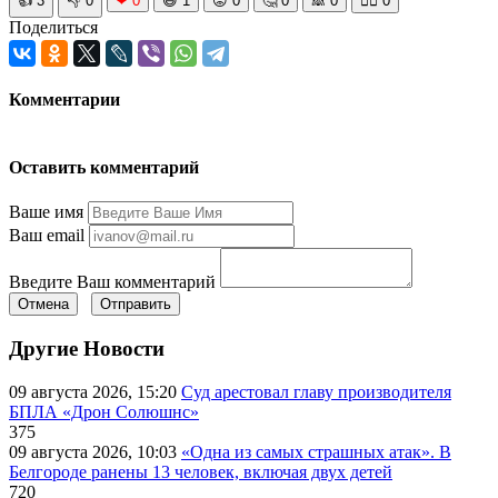
👍
3
👎
0
❤
0
😆
1
😡
0
🤔
0
🙈
0
🧘‍♀️
0
Поделиться
Комментарии
Оставить комментарий
Ваше имя
Ваш email
Введите Ваш комментарий
Отмена
Отправить
Другие Новости
09 августа 2026, 15:20
Суд арестовал главу производителя
БПЛА «Дрон Солюшнс»
375
09 августа 2026, 10:03
«Одна из самых страшных атак». В
Белгороде ранены 13 человек, включая двух детей
720