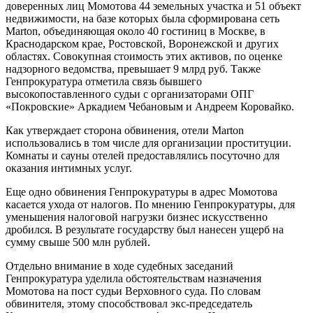
доверенных лиц Момотова 44 земельных участка и 51 объект
недвижимости, на базе которых была сформирована сеть
Marton, объединяющая около 40 гостиниц в Москве, в
Краснодарском крае, Ростовской, Воронежской и других
областях. Совокупная стоимость этих активов, по оценке
надзорного ведомства, превышает 9 млрд руб. Также
Генпрокуратура отметила связь бывшего
высокопоставленного судьи с организаторами ОПГ
«Покровские» Аркадием Чебановым и Андреем Коровайко.
Как утверждает сторона обвинения, отели Marton
использовались в том числе для организации проституции.
Комнаты и сауны отелей предоставлялись посуточно для
оказания интимных услуг.
Еще одно обвинения Генпрокуратуры в адрес Момотова
касается ухода от налогов. По мнению Генпрокуратуры, для
уменьшения налоговой нагрузки бизнес искусственно
дробился. В результате государству был нанесен ущерб на
сумму свыше 500 млн рублей.
Отдельно внимание в ходе судебных заседаний
Генпрокуратура уделила обстоятельствам назначения
Момотова на пост судьи Верховного суда. По словам
обвинителя, этому способствовал экс-председатель