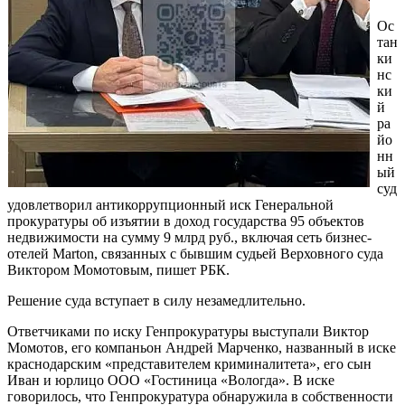
Ос
тан
ки
нс
ки
й
ра
йо
нн
ый
суд
удовлетворил антикоррупционный иск Генеральной
прокуратуры об изъятии в доход государства 95 объектов
недвижимости на сумму 9 млрд руб., включая сеть бизнес-
отелей Marton, связанных с бывшим судьей Верховного суда
Виктором Момотовым, пишет РБК.
Решение суда вступает в силу незамедлительно.
Ответчиками по иску Генпрокуратуры выступали Виктор
Момотов, его компаньон Андрей Марченко, названный в иске
краснодарским «представителем криминалитета», его сын
Иван и юрлицо ООО «Гостиница «Вологда». В иске
говорилось, что Генпрокуратура обнаружила в собственности