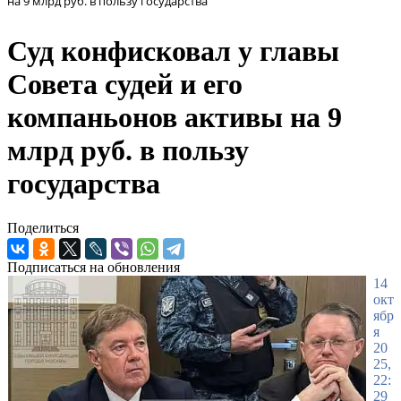
на 9 млрд руб. в пользу государства
Суд конфисковал у главы
Совета судей и его
компаньонов активы на 9
млрд руб. в пользу
государства
Поделиться
Подписаться на обновления
14
окт
ябр
я
20
25,
22:
29