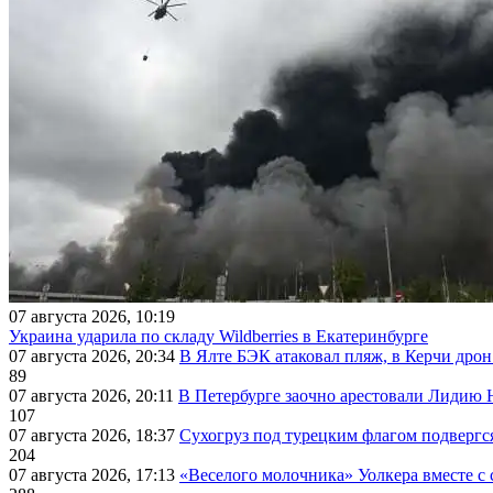
07 августа 2026, 10:19
Украина ударила по складу Wildberries в Екатеринбурге
07 августа 2026, 20:34
В Ялте БЭК атаковал пляж, в Керчи дрон
89
07 августа 2026, 20:11
В Петербурге заочно арестовали Лидию 
107
07 августа 2026, 18:37
Сухогруз под турецким флагом подвергс
204
07 августа 2026, 17:13
«Веселого молочника» Уолкера вместе с 