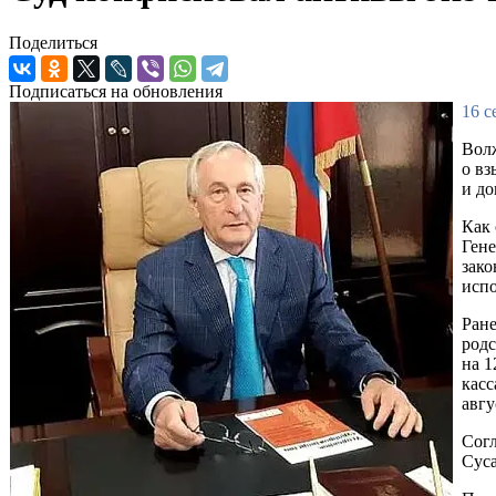
Поделиться
Подписаться на обновления
16 с
Волж
о вз
и до
Как 
Гене
зако
испо
Ране
родс
на 1
касс
авгу
Согл
Суса