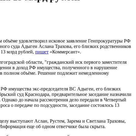
м объёме удовлетворил исковое заявление Генпрокуратуры РФ
вного суда Адыгеи Аслана Трахова, его близких родственников
 13 млрд рублей,
пишет
«Коммерсант».
гоградской области, "гражданский иск первого заместителя
щении в доход РФ имущества, полученного в нарушение
м в полном объёме. Решение подлежит немедленному
 РФ имущества экс-председателя ВС Адыгеи, его близких
рьский суд Краснодара, предварительное заседание назначили
. Однако до начала рассмотрения дело передали в Четвертый
са о передаче по подсудности, заседание состоялось 13
 делу выступают Аслан, Рустем, Зарема и Светлана Траховы,
 Информация еще об одном ответчике была скрыта.