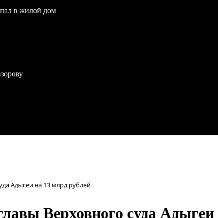
опал в жилой дом
взорову
уда Адыгеи на 13 млрд рублей
главы Верховного суда Адыгеи 