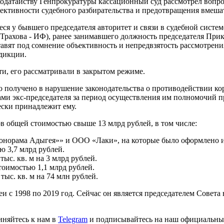
одатайству Генпрокуратуры кассационный суд рассмотрел вопро
ективности судебного разбирательства и предотвращения вмешат
ся у бывшего председателя авторитет и связи в судебной систем
а Трахова - ИФ), ранее занимавшего должность председателя При
авят под сомнение объективность и непредвзятость рассмотрения
сдикции.
и, его рассматривали в закрытом режиме.
получено в нарушение законодательства о противодействии ко
и экс-председателя за период осуществления им полномочий пр
ески принадлежит ему.
в общей стоимостью свыше 13 млрд рублей, в том числе:
норама Адыгея»» и ООО «Лаки», на которые было оформлено им
ю 3,7 млрд рублей.
ыс. кв. м на 3 млрд рублей.
тоимостью 1,1 млрд рублей.
ыс. кв. м на 74 млн рублей.
 с 1998 по 2019 год. Сейчас он является председателем Совета 
иняйтесь к нам в
Telegram
и подписывайтесь на наш официальны