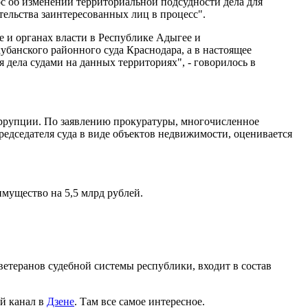
с об изменении территориальной подсудности дела для
ельства заинтересованных лиц в процесс".
е и органах власти в Республике Адыгее и
кубанского районного суда Краснодара, а в настоящее
 дела судами на данных территориях", - говорилось в
ррупции. По заявлению прокуратуры, многочисленное
едседателя суда в виде объектов недвижимости, оценивается
ущество на 5,5 млрд рублей.
ветеранов судебной системы республики, входит в состав
й канал в
Дзене
. Там все самое интересное.