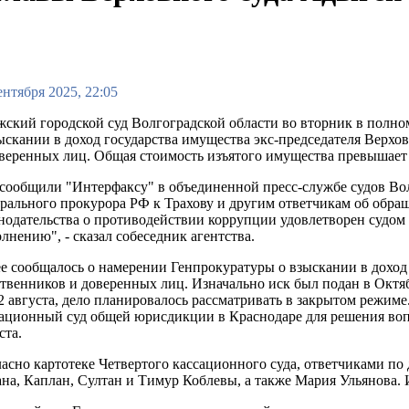
ентября 2025, 22:05
ский городской суд Волгоградской области во вторник в полно
ыскании в доход государства имущества экс-председателя Верхо
веренных лиц. Общая стоимость изъятого имущества превышает
сообщили "Интерфаксу" в объединенной пресс-службе судов Вол
рального прокурора РФ к Трахову и другим ответчикам об обра
нодательства о противодействии коррупции удовлетворен судо
лнению", - сказал собеседник агентства.
е сообщалось о намерении Генпрокуратуры о взыскании в доход
твенников и доверенных лиц. Изначально иск был подан в Октяб
2 августа, дело планировалось рассматривать в закрытом режиме
ационный суд общей юрисдикции в Краснодаре для решения вопро
ста.
асно картотеке Четвертого кассационного суда, ответчиками по
на, Каплан, Султан и Тимур Коблевы, а также Мария Ульянова.