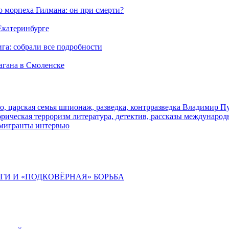
морпеха Гилмана: он при смерти?
 Екатеринбурге
га: собрали все подробности
агана в Смоленске
о, царская семья
шпионаж, разведка, контрразведка
Владимир П
торическая
терроризм
литература, детектив, рассказы
международ
 мигранты
интервью
ИГИ И «ПОДКОВЁРНАЯ» БОРЬБА