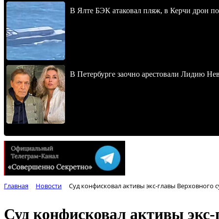
В Ялте БЭК атаковал пляж, в Керчи дрон п
В Петербурге заочно арестовали Лидию Не
Главная
Новости
Суд конфисковал активы экс-главы Верховного с
Суд конфисковал активы экс-