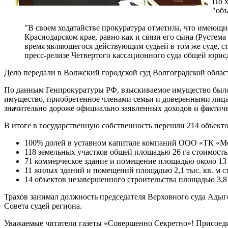
По х
"объ
"В своем ходатайстве прокуратура отметила, что имеющие
Краснодарском крае, равно как и связи его сына (Рустем
время являющегося действующим судьей в том же суде, ст
пресс-релизе Четвертого кассационного суда общей юри
Дело передали в Волжский городской суд Волгоградской област
По данным Генпрокуратуры РФ, взыскиваемое имущество было 
имущество, приобретенное членами семьи и доверенными лицам
значительно дороже официально заявленных доходов и фактич
В итоге в государственную собственность перешли 214 объекто
100% долей в уставном капитале компаний ООО «ТК «Мо
118 земельных участков общей площадью 26 га стоимость
71 коммерческое здание и помещение площадью около 13 т
11 жилых зданий и помещений площадью 2,1 тыс. кв. м с
14 объектов незавершенного строительства площадью 3,8 т
Трахов занимал должность председателя Верховного суда Адыгеи
Совета судей региона.
Уважаемые читатели газеты «Совершенно Секретно»! Присоед