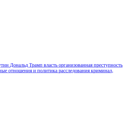
утин
Дональд Трамп
власть
организованная преступность
ные отношения и политика
расследования
криминал,