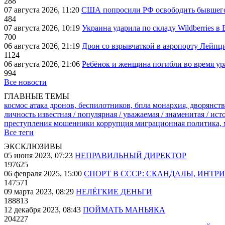
288
07 августа 2026, 11:20
США попросили РФ освободить бывшего 
484
07 августа 2026, 10:19
Украина ударила по складу Wildberries в
700
06 августа 2026, 21:19
Дрон со взрывчаткой в аэропорту Лейпци
1124
06 августа 2026, 21:06
Ребёнок и женщина погибли во время ур
994
Все новости
ГЛАВНЫЕ ТЕМЫ
космос
атака дронов, беспилотников, бпла
монархия, дворянств
личность известная / популярная / уважаемая / знаменитая / ис
преступления
мошенники
коррупция
миграционная политика,
Все теги
ЭКСКЛЮЗИВЫ
05 июня 2023, 07:23
НЕПРАВИЛЬНЫЙ ДИРЕКТОР
197625
06 февраля 2025, 15:00
СПОРТ В СССР: СКАНДАЛЫ, ИНТР
147571
09 марта 2023, 08:29
НЕЛЁГКИЕ ДЕНЬГИ
188813
12 декабря 2023, 08:43
ПОЙМАТЬ МАНЬЯКА
204227