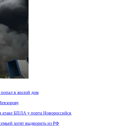
 попал в жилой дом
Невзорову
я атаке БПЛА у порта Новороссийск
семьей хотят выдворить из РФ