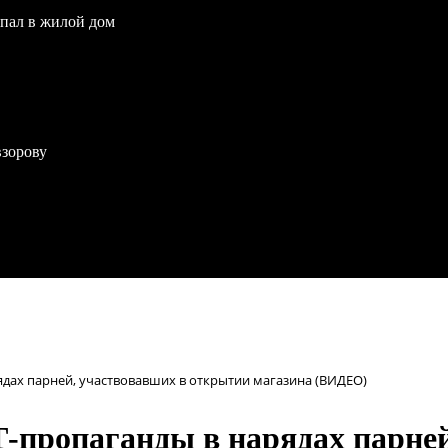
опал в жилой дом
взорову
ядах парней, участвовавших в открытии магазина (ВИДЕО)
Т-пропаганды в нарядах парне