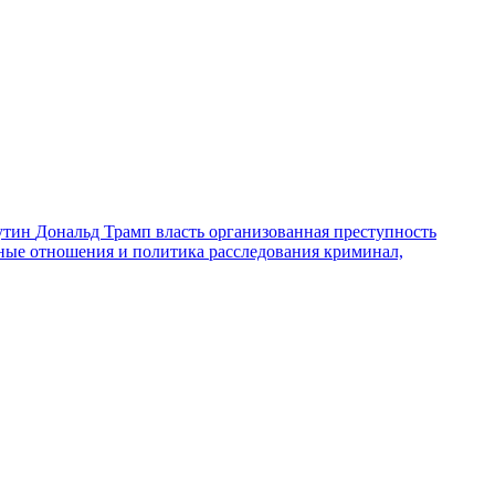
утин
Дональд Трамп
власть
организованная преступность
ные отношения и политика
расследования
криминал,