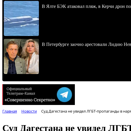
В Ялте БЭК атаковал пляж, в Керчи дрон п
В Петербурге заочно арестовали Лидию Не
Главная
Новости
Суд Дагестана не увидел ЛГБТ-пропаганды в нар
Суд Дагестана не увидел ЛГБ