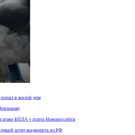
 попал в жилой дом
Невзорову
я атаке БПЛА у порта Новороссийск
семьей хотят выдворить из РФ