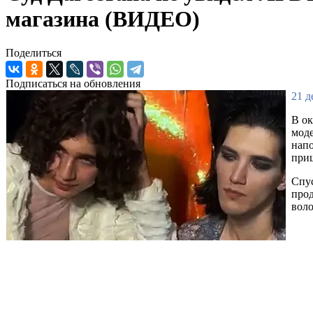
магазина (ВИДЕО)
Поделиться
Подписаться на обновления
21 д
В ок
моде
напо
приш
Спус
прод
воло