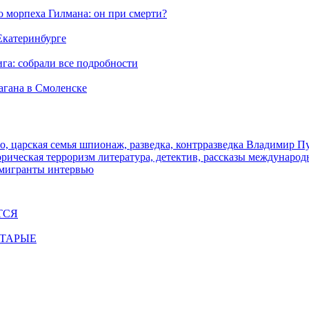
морпеха Гилмана: он при смерти?
 Екатеринбурге
га: собрали все подробности
агана в Смоленске
о, царская семья
шпионаж, разведка, контрразведка
Владимир П
торическая
терроризм
литература, детектив, рассказы
международ
 мигранты
интервью
ТСЯ
СТАРЫЕ