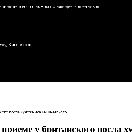
на полицейского с ножом по наводке мошенников
улу, Киев в огне
ского посла художника Вишневского
а приеме у британского посла 