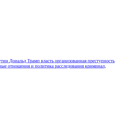
утин
Дональд Трамп
власть
организованная преступность
ные отношения и политика
расследования
криминал,