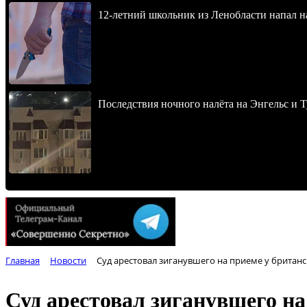
12-летний школьник из Ленобласти напал 
Последствия ночного налёта на Энгельс и Т
Главная
Новости
Суд арестовал зиганувшего на приеме у британ
Суд арестовал зиганувшего н