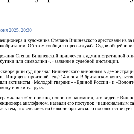
юня 2025, 20:30
екционера и художника Степана Вишневского арестовали из-за н
икобритании. Об этом сообщила пресс-служба Судов общей юр
дожник Степан Вишневский привлечен к административной отве
бутики или символики», - заявили в судебной инстанции.
скворецкий суд признал Вишневского виновным в демонстрации 
та. Инцидент произошёл ещё 14 июня. В британском консульстве
шли активисты «Молодой гвардии» «Единой России» и «Волонтё
лкону и вскинул руку.
грам-канал «Осторожно, новости» напомнил, что видео с Вишн
екционера англофилом, назвали его поступок «национальным са
ь тем, что «человек на балконе британского посольства зигуе