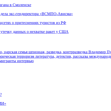
агана в Смоленске
ю дела экс-гендиректора «ВСМПО-Ависма»
оцсетях о притеснениях туристов из РФ
утечку данных о нехватке ракет у США
о, царская семья
шпионаж, разведка, контрразведка
Владимир П
торическая
терроризм
литература, детектив, рассказы
международ
 мигранты
интервью
?
МИ»