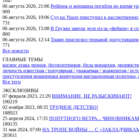
1047
06 августа 2026, 21:06
Ребёнок и женщина погибли во время ур
909
06 августа 2026, 19:06
Суд на Урале приступил к рассмотрени
731
06 августа 2026, 15:08
В Грузии завели дело из-за «фейков» в с
800
06 августа 2026, 12:14
Трамп пригрозил тюрьмой допустившим 
771
Все новости
ГЛАВНЫЕ ТЕМЫ
космос
атака дронов, беспилотников, бпла
монархия, дворянств
личность известная / популярная / уважаемая / знаменитая / ис
преступления
мошенники
коррупция
миграционная политика,
Все теги
ЭКСКЛЮЗИВЫ
07 февраля 2023, 21:29
ВНИМАНИЕ, НЕ РАЗЫСКИВАЮТ!
190219
02 ноября 2023, 08:35
ТРУДНОЕ ДЕТСТВО!
188923
25 апреля 2024, 17:35
ПОПУТНОГО ВЕТРА... ЧИНОВНИКАМ
189135
31 мая 2024, 07:00
НА ТРОПЕ ВОЙНЫ … С «ЗАКЛАДЧИКА
203611