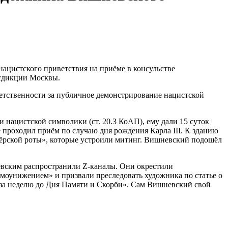
ацистского приветствия на приёме в консульстве
исдикции Москвы.
тственности за публичное демонстрирование нацистской
нацистской символики (ст. 20.3 КоАП), ему дали 15 суток
 проходил приём по случаю дня рождения Карла III. К зданию
рской роты», которые устроили митинг. Вишневский подошёл
евским распространили Z-каналы. Они окрестили
моунижением» и призвали преследовать художника по статье о
т за неделю до Дня Памяти и Скорби». Сам Вишневский свой