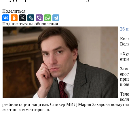
Поделиться
Подписаться на обновления
26 и
Колл
Вел
«Ху
атри
Замо
арес
при
к ба
Теле
колл
реабилитации нацизма. Спикер МИД Мария Захарова возмутилас
жест не комментировал.