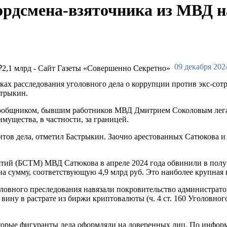
ордсмена-взяточника из МВД н
09 декабря 202
амках расследования уголовного дела о коррупции против экс-с
стрыкин.
 сообщником, бывшим работников МВД Дмитрием Соколовым легал
мущества, в частности, за границей.
ов дела, отметил Бастрыкин. Заочно арестованных Сатюкова и 
ий (БСТМ) МВД Сатюкова в апреле 2024 года обвинили в получ
 на сумму, соответствующую 4,9 млрд руб. Это наиболее крупная
головного преследования навязали покровительство администра
вину в растрате из биржи криптовалюты (ч. 4 ст. 160 Уголовного
 которые фигуранты дела оформляли на доверенных лиц. По инфо