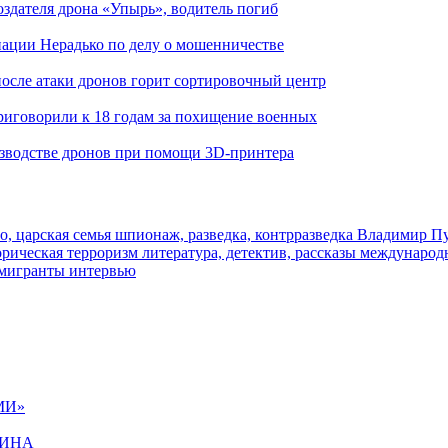
здателя дрона «Упырь», водитель погиб
иации Нерадько по делу о мошенничестве
 после атаки дронов горит сортировочный центр
иговорили к 18 годам за похищение военных
изводстве дронов при помощи 3D‑принтера
о, царская семья
шпионаж, разведка, контрразведка
Владимир П
торическая
терроризм
литература, детектив, рассказы
международ
 мигранты
интервью
МИ»
ЩИНА