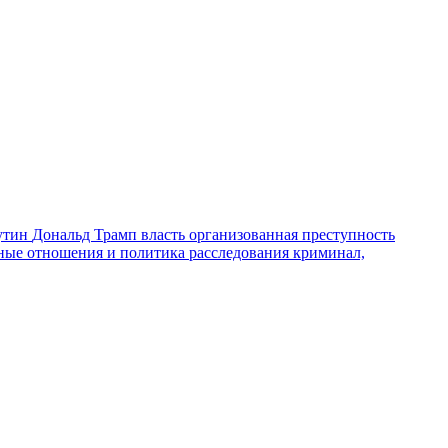
утин
Дональд Трамп
власть
организованная преступность
ные отношения и политика
расследования
криминал,