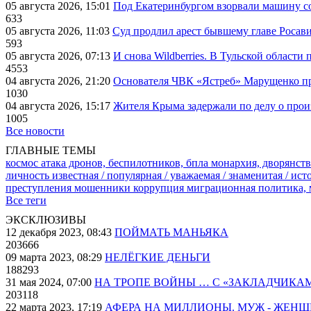
05 августа 2026, 15:01
Под Екатеринбургом взорвали машину со
633
05 августа 2026, 11:03
Суд продлил арест бывшему главе Росав
593
05 августа 2026, 07:13
И снова Wildberries. В Тульской области
4553
04 августа 2026, 21:20
Основателя ЧВК «Ястреб» Марущенко пр
1030
04 августа 2026, 15:17
Жителя Крыма задержали по делу о про
1005
Все новости
ГЛАВНЫЕ ТЕМЫ
космос
атака дронов, беспилотников, бпла
монархия, дворянств
личность известная / популярная / уважаемая / знаменитая / ис
преступления
мошенники
коррупция
миграционная политика,
Все теги
ЭКСКЛЮЗИВЫ
12 декабря 2023, 08:43
ПОЙМАТЬ МАНЬЯКА
203666
09 марта 2023, 08:29
НЕЛЁГКИЕ ДЕНЬГИ
188293
31 мая 2024, 07:00
НА ТРОПЕ ВОЙНЫ … С «ЗАКЛАДЧИКА
203118
22 марта 2023, 17:19
АФЕРА НА МИЛЛИОНЫ. МУЖ - ЖЕН