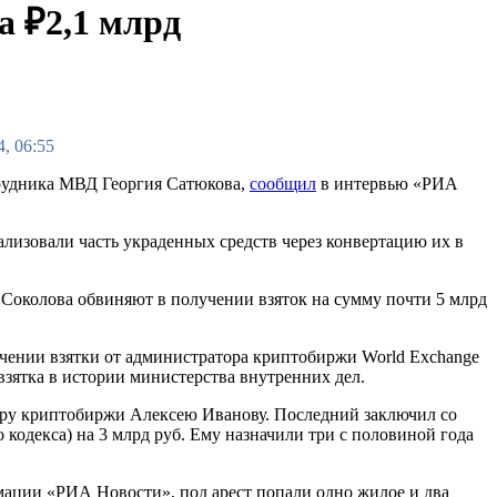
а ₽2,1 млрд
4, 06:55
отрудника МВД Георгия Сатюкова,
сообщил
в интервью «РИА
изовали часть украденных средств через конвертацию их в
Соколова обвиняют в получении взяток на сумму почти 5 млрд
ении взятки от администратора криптобиржи World Exchange
 взятка в истории министерства внутренних дел.
тору криптобиржи Алексею Иванову. Последний заключил со
 кодекса) на 3 млрд руб. Ему назначили три с половиной года
рмации «РИА Новости», под арест попали одно жилое и два