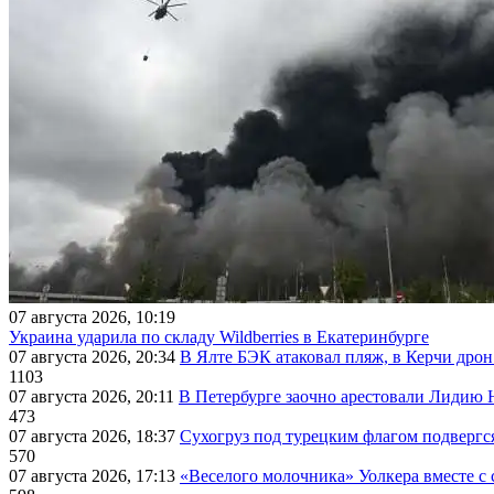
07 августа 2026, 10:19
Украина ударила по складу Wildberries в Екатеринбурге
07 августа 2026, 20:34
В Ялте БЭК атаковал пляж, в Керчи дрон
1103
07 августа 2026, 20:11
В Петербурге заочно арестовали Лидию 
473
07 августа 2026, 18:37
Сухогруз под турецким флагом подвергс
570
07 августа 2026, 17:13
«Веселого молочника» Уолкера вместе с 