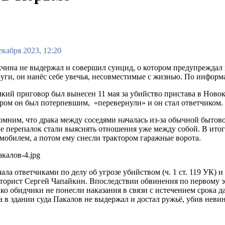
екабря 2023, 12:20
ина не выдержал и совершил суицид, о котором предупреждал 
уги, он нанёс себе увечья, несовместимые с жизнью. По инфор
кий приговор был вынесен 11 мая за убийство пристава в Новоку
ром он был потерпевшим, «перевернули» и он стал ответчиком.
мним, что драка между соседями началась из-за обычной бытов
е перепалок стали выяснять отношения уже между собой. В итог
мобилем, а потом ему снесли трактором гаражные ворота.
ала ответчиками по делу об угрозе убийством (ч. 1 ст. 119 УК)
торист Сергей Чапайкин. Впоследствии обвинения по первому э
ко обидчики не понесли наказания в связи с истечением срока д
а в здании суда Пакалов не выдержал и достал ружьё, убив нев