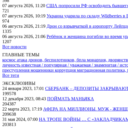
598
07 августа 2026, 11:20
США попросили РФ освободить бывшего 
721
07 августа 2026, 10:19
Украина ударила по складу Wildberries в
974
06 августа 2026, 21:19
Дрон со взрывчаткой в аэропорту Лейпци
1335
06 августа 2026, 21:06
Ребёнок и женщина погибли во время ур
1207
Все новости
ГЛАВНЫЕ ТЕМЫ
космос
атака дронов, беспилотников, бпла
монархия, дворянств
личность известная / популярная / уважаемая / знаменитая / ис
преступления
мошенники
коррупция
миграционная политика,
Все теги
ЭКСКЛЮЗИВЫ
24 января 2023, 17:01
СБЕРБАНК – ДЕПОЗИТЫ ЗАКРЫВАЮ
199578
12 декабря 2023, 08:43
ПОЙМАТЬ МАНЬЯКА
204387
22 марта 2023, 17:19
АФЕРА НА МИЛЛИОНЫ. МУЖ - ЖЕН
209638
31 мая 2024, 07:00
НА ТРОПЕ ВОЙНЫ … С «ЗАКЛАДЧИКА
203813