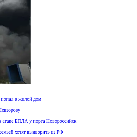
 попал в жилой дом
Невзорову
я атаке БПЛА у порта Новороссийск
семьей хотят выдворить из РФ