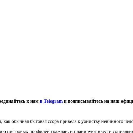
оединяйтесь к нам
в Telegram
и подписывайтесь на наш офи
л, как обычная бытовая ссора привела к убийству невинного че
анию цифровых профилей граждан, и планируют ввести социальн