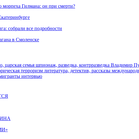
морпеха Гилмана: он при смерти?
 Екатеринбурге
га: собрали все подробности
агана в Смоленске
о, царская семья
шпионаж, разведка, контрразведка
Владимир П
торическая
терроризм
литература, детектив, рассказы
международ
 мигранты
интервью
ТСЯ
ЩИНА
МИ»