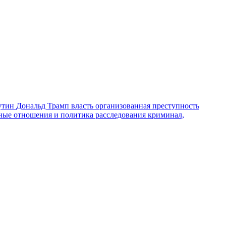
утин
Дональд Трамп
власть
организованная преступность
ные отношения и политика
расследования
криминал,