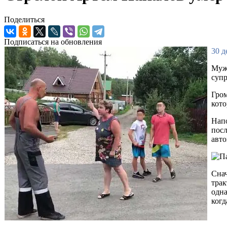
Поделиться
Подписаться на обновления
30 д
Мужч
супр
Гром
кото
Напо
посл
авто
Снач
трак
одна
когд