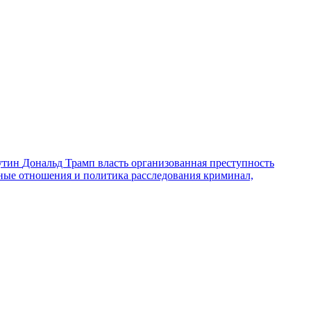
утин
Дональд Трамп
власть
организованная преступность
ные отношения и политика
расследования
криминал,