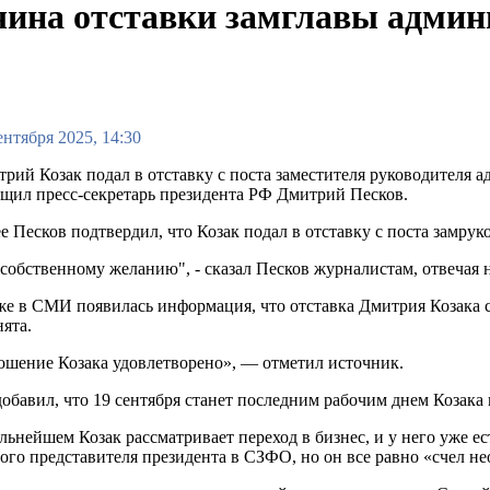
ичина отставки замглавы адми
ентября 2025, 14:30
рий Козак подал в отставку с поста заместителя руководителя
щил пресс-секретарь президента РФ Дмитрий Песков.
е Песков подтвердил, что Козак подал в отставку с поста замру
собственному желанию", - сказал Песков журналистам, отвечая н
е в СМИ появилась информация, что отставка Дмитрия Козака 
ята.
шение Козака удовлетворено», — отметил источник.
обавил, что 19 сентября станет последним рабочим днем Козака 
льнейшем Козак рассматривает переход в бизнес, и у него уже ес
ого представителя президента в СЗФО, но он все равно «счел н