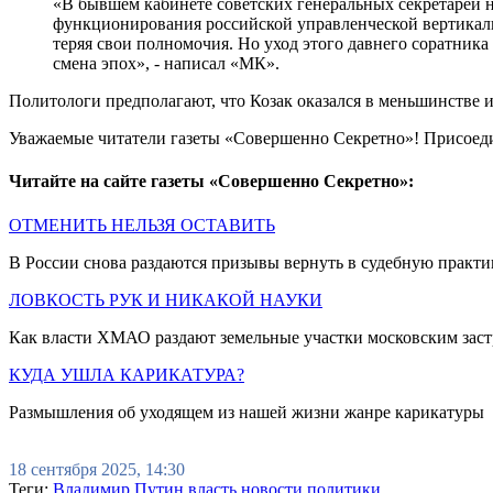
«В бывшем кабинете советских генеральных секретарей н
функционирования российской управленческой вертикали, 
теряя свои полномочия. Но уход этого давнего соратника
смена эпох», - написал «МК».
Политологи предполагают, что Козак оказался в меньшинстве 
Уважаемые читатели газеты «Совершенно Секретно»! Присоед
Читайте на сайте газеты «Совершенно Секретно»:
ОТМЕНИТЬ НЕЛЬЗЯ ОСТАВИТЬ
В России снова раздаются призывы вернуть в судебную практи
ЛОВКОСТЬ РУК И НИКАКОЙ НАУКИ
Как власти ХМАО раздают земельные участки московским зас
КУДА УШЛА КАРИКАТУРА?
Размышления об уходящем из нашей жизни жанре карикатуры
18 сентября 2025, 14:30
Теги:
Владимир Путин
власть
новости политики