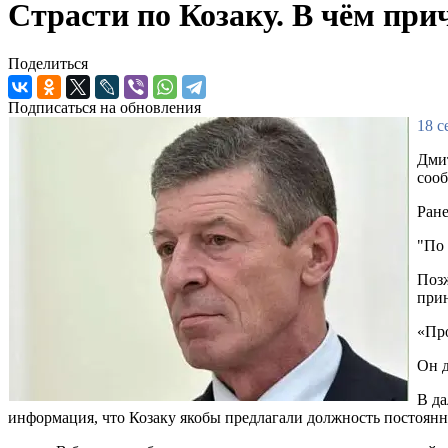
Страсти по Козаку. В чём пр
Поделиться
Подписаться на обновления
18 с
Дмит
сооб
Ране
"По 
Позж
прин
«Про
Он д
В да
информация, что Козаку якобы предлагали должность постоянн