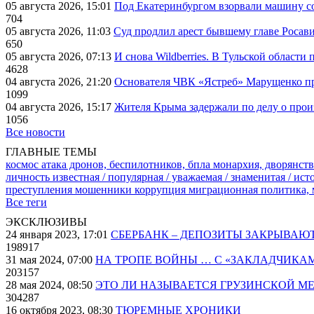
05 августа 2026, 15:01
Под Екатеринбургом взорвали машину со
704
05 августа 2026, 11:03
Суд продлил арест бывшему главе Росав
650
05 августа 2026, 07:13
И снова Wildberries. В Тульской области
4628
04 августа 2026, 21:20
Основателя ЧВК «Ястреб» Марущенко пр
1099
04 августа 2026, 15:17
Жителя Крыма задержали по делу о про
1056
Все новости
ГЛАВНЫЕ ТЕМЫ
космос
атака дронов, беспилотников, бпла
монархия, дворянств
личность известная / популярная / уважаемая / знаменитая / ис
преступления
мошенники
коррупция
миграционная политика,
Все теги
ЭКСКЛЮЗИВЫ
24 января 2023, 17:01
СБЕРБАНК – ДЕПОЗИТЫ ЗАКРЫВАЮ
198917
31 мая 2024, 07:00
НА ТРОПЕ ВОЙНЫ … С «ЗАКЛАДЧИКА
203157
28 мая 2024, 08:50
ЭТО ЛИ НАЗЫВАЕТСЯ ГРУЗИНСКОЙ М
304287
16 октября 2023, 08:30
ТЮРЕМНЫЕ ХРОНИКИ