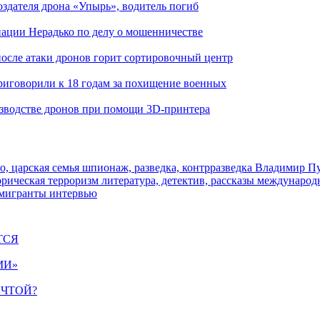
здателя дрона «Упырь», водитель погиб
иации Нерадько по делу о мошенничестве
 после атаки дронов горит сортировочный центр
иговорили к 18 годам за похищение военных
изводстве дронов при помощи 3D‑принтера
о, царская семья
шпионаж, разведка, контрразведка
Владимир П
торическая
терроризм
литература, детектив, рассказы
международ
 мигранты
интервью
ТСЯ
МИ»
ЕЧТОЙ?