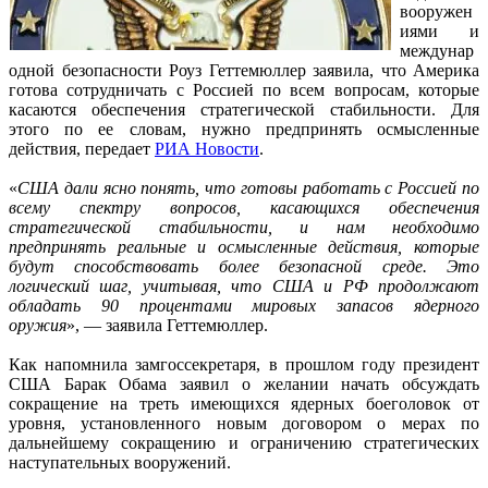
вооружен
иями и
междунар
одной безопасности Роуз Геттемюллер заявила, что Америка
готова сотрудничать с Россией по всем вопросам, которые
касаются обеспечения стратегической стабильности. Для
этого по ее словам, нужно предпринять осмысленные
действия, передает
РИА Новости
.
«
США дали ясно понять, что готовы работать с Россией по
всему спектру вопросов, касающихся обеспечения
стратегической стабильности, и нам необходимо
предпринять реальные и осмысленные действия, которые
будут способствовать более безопасной среде. Это
логический шаг, учитывая, что США и РФ продолжают
обладать 90 процентами мировых запасов ядерного
оружия
», — заявила Геттемюллер.
Как напомнила замгоссекретаря, в прошлом году президент
США Барак Обама заявил о желании начать обсуждать
сокращение на треть имеющихся ядерных боеголовок от
уровня, установленного новым договором о мерах по
дальнейшему сокращению и ограничению стратегических
наступательных вооружений.