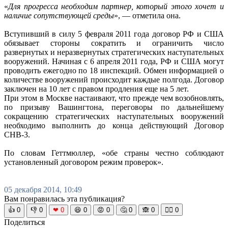
«
Для прогресса необходим партнер, который этого хочет и
наличие сопутствующей среды
», — отметила она.
Вступивший в силу 5 февраля 2011 года договор РФ и США
обязывает стороны сократить и ограничить число
развернутых и неразвернутых стратегических наступательных
вооружений. Начиная с 6 апреля 2011 года, РФ и США могут
проводить ежегодно по 18 инспекций. Обмен информацией о
количестве вооружений происходит каждые полгода. Договор
заключен на 10 лет с правом продления еще на 5 лет.
При этом в Москве настаивают, что прежде чем возобновлять,
по призыву Вашингтона, переговоры по дальнейшему
сокращению стратегических наступательных вооружений
необходимо выполнить до конца действующий Договор
СНВ-3.
По словам Геттмюллер, «обе страны честно соблюдают
установленный договором режим проверок».
05 декабря 2014, 10:49
Вам понравилась эта публикация?
👍
0
👎
0
❤
0
😆
0
😡
0
🤔
0
🙈
0
🧘‍♀️
0
Поделиться