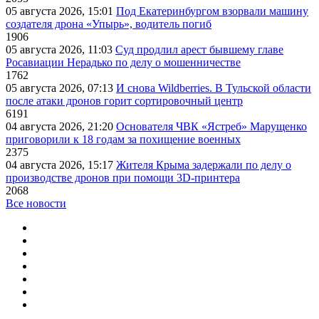
05 августа 2026, 15:01
Под Екатеринбургом взорвали машину
создателя дрона «Упырь», водитель погиб
1906
05 августа 2026, 11:03
Суд продлил арест бывшему главе
Росавиации Нерадько по делу о мошенничестве
1762
05 августа 2026, 07:13
И снова Wildberries. В Тульской области
после атаки дронов горит сортировочный центр
6191
04 августа 2026, 21:20
Основателя ЧВК «Ястреб» Марущенко
приговорили к 18 годам за похищение военных
2375
04 августа 2026, 15:17
Жителя Крыма задержали по делу о
производстве дронов при помощи 3D‑принтера
2068
Все новости