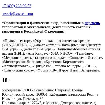
+7 (499) 288-00-72
sovsek@sovsek.com
*Организации и физические лица, внесённные в
перечень
террористов и экстремистов, деятельность которых
запрещена в Российской Федерации:
«Правый сектор», «Украинская повстанческая армия»
(УПА),«ИГИЛ», «Джабхат Фатх аш-Шам» (бывшая «Джабхат
ан-Нусра», «Джебхат ан-Нусра»), Национал-Большевистская
партия (НБП), «Аль-Каида», «УНА-УНСО», «Талибан»,
«Меджлис крымско-татарского народа», «Свидетели Иеговы»,
«Мизантропик Дивижн», «Братство» Корчинского,
«Артподготовка», «Тризуб им. Степана Бандеры», «НСО»,
«Славянский союз», «Формат-18», Дуров Павел Валерьевич.
18+
Учредитель: ООО «Совершенно Секретно Трейд».
Юридический адрес: 360051, Кабардино-Балкарская Респ., г.
Нальчик, ул. Пачева, д. 36
Почтовый адрес: 127247, г. Москва, Дмитровское шоссе, д.