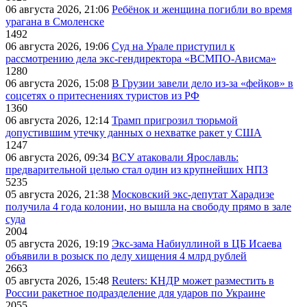
06 августа 2026, 21:06
Ребёнок и женщина погибли во время
урагана в Смоленске
1492
06 августа 2026, 19:06
Суд на Урале приступил к
рассмотрению дела экс-гендиректора «ВСМПО-Ависма»
1280
06 августа 2026, 15:08
В Грузии завели дело из-за «фейков» в
соцсетях о притеснениях туристов из РФ
1360
06 августа 2026, 12:14
Трамп пригрозил тюрьмой
допустившим утечку данных о нехватке ракет у США
1247
06 августа 2026, 09:34
ВСУ атаковали Ярославль:
предварительной целью стал один из крупнейших НПЗ
5235
05 августа 2026, 21:38
Московский экс-депутат Харадизе
получила 4 года колонии, но вышла на свободу прямо в зале
суда
2004
05 августа 2026, 19:19
Экс-зама Набиуллиной в ЦБ Исаева
объявили в розыск по делу хищения 4 млрд рублей
2663
05 августа 2026, 15:48
Reuters: КНДР может разместить в
России ракетное подразделение для ударов по Украине
2055