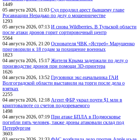
1449
05 августа 2026, 11:03
Суд продлил арест бывшему главе
Росавиации Нерадько по делу о мошенничестве
1293
05 августа 2026, 07:13
И снова Wildberries. В Тульской области
после атаки дронов горит сортировочный центр
5564
04 августа 2026, 21:20
Основателя ЧВК «Ястреб» Марущенко
приговорили к 18 годам за похищение военных
1823
04 августа 2026, 15:17
Жителя Крыма задержали по делу о
производстве дронов при помощи 3D‑принтера
1626
04 августа 2026, 13:52
Грузовики экс-начальника ГАИ
Волгоградской области выставили на торги после дела о
взятках
2255
04 августа 2026, 12:18
Агент ФБР украл почти $1 млн в
криптовалюте со счетов подозреваемого
1498
04 августа 2026, 07:19
При атаке БПЛА в Подмосковье
погибли пять человек, также дроны атаковали склад под
Петербургом
3603
03 августа 2026, 21:33
ФАС возбудила дело против Apple из-за