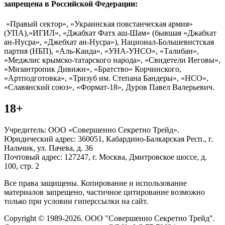
запрещена в Российской Федерации:
«Правый сектор», «Украинская повстанческая армия»
(УПА),«ИГИЛ», «Джабхат Фатх аш-Шам» (бывшая «Джабхат
ан-Нусра», «Джебхат ан-Нусра»), Национал-Большевистская
партия (НБП), «Аль-Каида», «УНА-УНСО», «Талибан»,
«Меджлис крымско-татарского народа», «Свидетели Иеговы»,
«Мизантропик Дивижн», «Братство» Корчинского,
«Артподготовка», «Тризуб им. Степана Бандеры», «НСО»,
«Славянский союз», «Формат-18», Дуров Павел Валерьевич.
18+
Учредитель: ООО «Совершенно Секретно Трейд».
Юридический адрес: 360051, Кабардино-Балкарская Респ., г.
Нальчик, ул. Пачева, д. 36
Почтовый адрес: 127247, г. Москва, Дмитровское шоссе, д.
100, стр. 2
Все права защищены. Копирование и использование
материалов запрещено, частичное цитирование возможно
только при условии гиперссылки на сайт.
Copyright © 1989-2026. ООО "Совершенно Секретно Трейд".