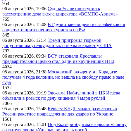
954
06 августа 2026, 19:06
Суд на Урале приступил к
рассмотрению дела экс-гендиректора «ВСМПО-Ависма»
765
06 августа 2026, 15:08
В Грузии завели дело из-за «фейков» в
соцсетях о притеснениях туристов из РФ
845
06 августа 2026, 12:14
Трамп пригрозил тюрьмой
допустившим утечку данных о нехватке ракет у США
797
06 августа 2026, 09:34
ВСУ атаковали Ярославль:
предварительной целью стал один из крупнейших НПЗ
4634
05 августа 2026, 21:38
Московский экс-депутат Харадизе
получила 4 года колонии, но вышла на свободу прямо в зале
суда
1532
05 августа 2026, 19:19
Экс-зама Набиуллиной в ЦБ Исаева
объявили в розыск по делу хищения 4 млрд рублей
2066
05 августа 2026, 15:48
Reuters: КНДР может разместить в
России ракетное подразделение для ударов по Украине
1561
05 августа 2026, 15:01
Под Екатеринбургом взорвали машину
создателя дрона «Упырь», водитель погиб