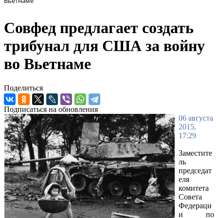
Вьетнаме
Совфед предлагает создать
трибунал для США за войну
во Вьетнаме
Поделиться
Подписаться на обновления
06 августа
2015,
17:29
Заместите
ль
председат
еля
комитета
Совета
Федераци
и по