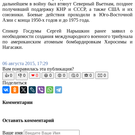
дальнейшем в войну был втянут Северный Вьетнам, позднее
получивший поддержку КНР и СССР, а также США и их
союзники. Боевые действия проходили в Юго-Восточной
Азии с конца 1950-х годов и до 1975 года.
Спикер Госдумы Сергей Нарышкин ранее заявил о
необходимости создания международного военного трибунала
по американским атомным бомбардировкам Хиросимы и
Нагасаки.
06 августа 2015, 17:29
Вам понравилась эта публикация?
👍
0
👎
0
❤
0
😆
0
😡
0
🤔
0
🙈
0
🧘‍♀️
0
Поделиться
Комментарии
Оставить комментарий
Ваше имя