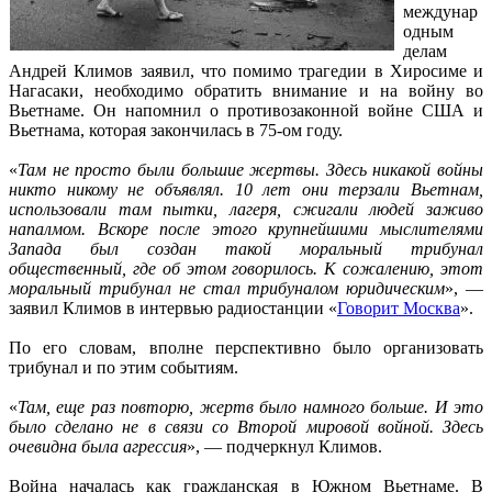
междунар
одным
делам
Андрей Климов заявил, что помимо трагедии в Хиросиме и
Нагасаки, необходимо обратить внимание и на войну во
Вьетнаме. Он напомнил о противозаконной войне США и
Вьетнама, которая закончилась в 75-ом году.
«
Там не просто были большие жертвы. Здесь никакой войны
никто никому не объявлял. 10 лет они терзали Вьетнам,
использовали там пытки, лагеря, сжигали людей заживо
напалмом. Вскоре после этого крупнейшими мыслителями
Запада был создан такой моральный трибунал
общественный, где об этом говорилось. К сожалению, этот
моральный трибунал не стал трибуналом юридическим
», —
заявил Климов в интервью радиостанции «
Говорит Москва
».
По его словам, вполне перспективно было организовать
трибунал и по этим событиям.
«
Там, еще раз повторю, жертв было намного больше. И это
было сделано не в связи со Второй мировой войной. Здесь
очевидна была агрессия
», — подчеркнул Климов.
Война началась как гражданская в Южном Вьетнаме. В