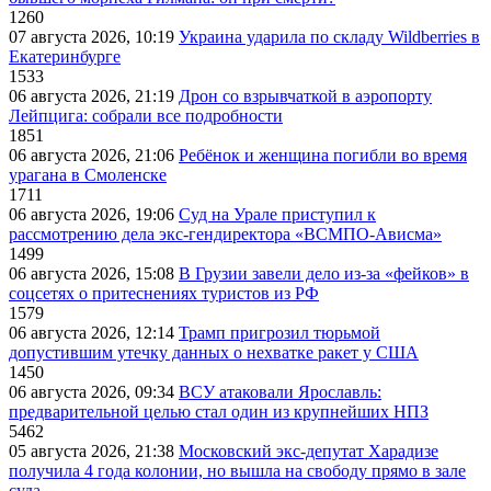
1260
07 августа 2026, 10:19
Украина ударила по складу Wildberries в
Екатеринбурге
1533
06 августа 2026, 21:19
Дрон со взрывчаткой в аэропорту
Лейпцига: собрали все подробности
1851
06 августа 2026, 21:06
Ребёнок и женщина погибли во время
урагана в Смоленске
1711
06 августа 2026, 19:06
Суд на Урале приступил к
рассмотрению дела экс-гендиректора «ВСМПО-Ависма»
1499
06 августа 2026, 15:08
В Грузии завели дело из-за «фейков» в
соцсетях о притеснениях туристов из РФ
1579
06 августа 2026, 12:14
Трамп пригрозил тюрьмой
допустившим утечку данных о нехватке ракет у США
1450
06 августа 2026, 09:34
ВСУ атаковали Ярославль:
предварительной целью стал один из крупнейших НПЗ
5462
05 августа 2026, 21:38
Московский экс-депутат Харадизе
получила 4 года колонии, но вышла на свободу прямо в зале
суда