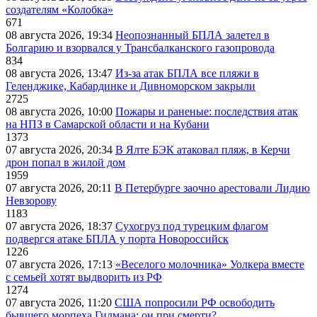
создателям «Колобка»
671
08 августа 2026, 19:34
Неопознанный БПЛА залетел в
Болгарию и взорвался у Трансбалканского газопровода
834
08 августа 2026, 13:47
Из-за атак БПЛА все пляжи в
Геленджике, Кабардинке и Дивноморском закрыли
2725
08 августа 2026, 10:00
Пожары и раненые: последствия атак
на НПЗ в Самарской области и на Кубани
1373
07 августа 2026, 20:34
В Ялте БЭК атаковал пляж, в Керчи
дрон попал в жилой дом
1959
07 августа 2026, 20:11
В Петербурге заочно арестовали Лидию
Невзорову
1183
07 августа 2026, 18:37
Сухогруз под турецким флагом
подвергся атаке БПЛА у порта Новороссийск
1226
07 августа 2026, 17:13
«Веселого молочника» Уолкера вместе
с семьей хотят выдворить из РФ
1274
07 августа 2026, 11:20
США попросили РФ освободить
бывшего морпеха Гилмана: он при смерти?