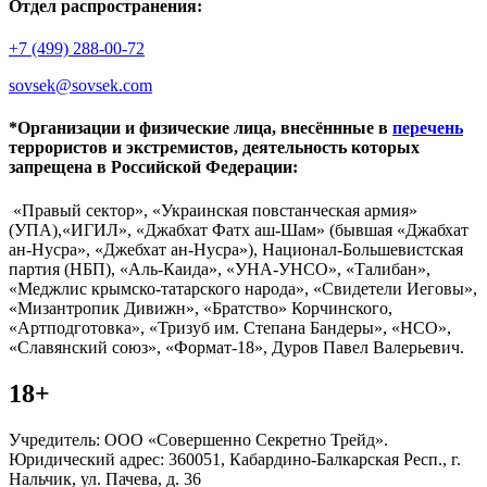
Отдел распространения:
+7 (499) 288-00-72
sovsek@sovsek.com
*Организации и физические лица, внесённные в
перечень
террористов и экстремистов, деятельность которых
запрещена в Российской Федерации:
«Правый сектор», «Украинская повстанческая армия»
(УПА),«ИГИЛ», «Джабхат Фатх аш-Шам» (бывшая «Джабхат
ан-Нусра», «Джебхат ан-Нусра»), Национал-Большевистская
партия (НБП), «Аль-Каида», «УНА-УНСО», «Талибан»,
«Меджлис крымско-татарского народа», «Свидетели Иеговы»,
«Мизантропик Дивижн», «Братство» Корчинского,
«Артподготовка», «Тризуб им. Степана Бандеры», «НСО»,
«Славянский союз», «Формат-18», Дуров Павел Валерьевич.
18+
Учредитель: ООО «Совершенно Секретно Трейд».
Юридический адрес: 360051, Кабардино-Балкарская Респ., г.
Нальчик, ул. Пачева, д. 36