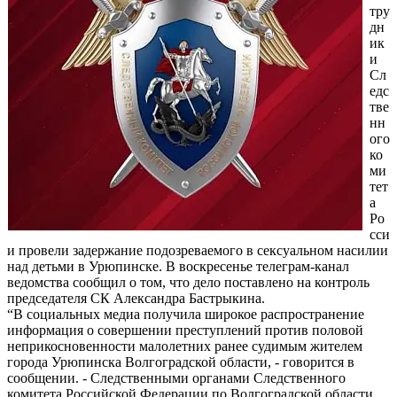
тру
дн
ик
и
Сл
едс
тве
нн
ого
ко
ми
тет
а
Ро
сси
и провели задержание подозреваемого в сексуальном насилии
над детьми в Урюпинске. В воскресенье телеграм-канал
ведомства сообщил о том, что дело поставлено на контроль
председателя СК Александра Бастрыкина.
“В социальных медиа получила широкое распространение
информация о совершении преступлений против половой
неприкосновенности малолетних ранее судимым жителем
города Урюпинска Волгоградской области, - говорится в
сообщении. - Следственными органами Следственного
комитета Российской Федерации по Волгоградской области