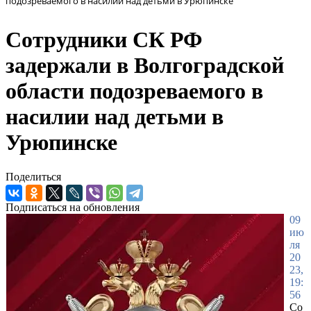
подозреваемого в насилии над детьми в Урюпинске
Сотрудники СК РФ
задержали в Волгоградской
области подозреваемого в
насилии над детьми в
Урюпинске
Поделиться
Подписаться на обновления
09
ию
ля
20
23,
19:
56
Со