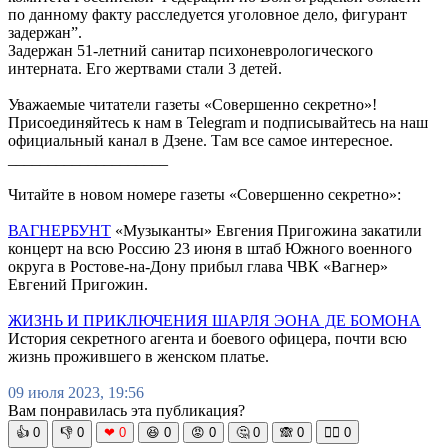
по данному факту расследуется уголовное дело, фигурант
задержан”.
Задержан 51-летний санитар психоневрологического
интерната. Его жертвами стали 3 детей.
Уважаемые читатели газеты «Совершенно секретно»!
Присоединяйтесь к нам в Telegram и подписывайтесь на наш
официальный канал в Дзене. Там все самое интересное.
____________________
Читайте в новом номере газеты «Совершенно секретно»:
ВАГНЕРБУНТ
«Музыканты» Евгения Пригожина закатили
концерт на всю Россию 23 июня в штаб Южного военного
округа в Ростове-на-Дону прибыл глава ЧВК «Вагнер»
Евгений Пригожин.
ЖИЗНЬ И ПРИКЛЮЧЕНИЯ ШАРЛЯ ЭОНА ДЕ БОМОНА
История секретного агента и боевого офицера, почти всю
жизнь прожившего в женском платье.
09 июля 2023, 19:56
Вам понравилась эта публикация?
👍
0
👎
0
❤
0
😆
0
😡
0
🤔
0
🙈
0
🧘‍♀️
0