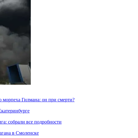
морпеха Гилмана: он при смерти?
 Екатеринбурге
га: собрали все подробности
агана в Смоленске