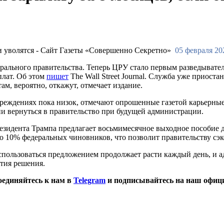
05 февраля 20
ального правительства. Теперь ЦРУ стало первым разведывател
плат. Об этом
пишет
The Wall Street Journal. Служба уже приост
м, вероятно, откажут, отмечает издание.
еждениях пока низок, отмечают опрошенные газетой карьерные 
они вернуться в правительство при будущей администрации.
езидента Трампа предлагает восьмимесячное выходное пособие д
о 10% федеральных чиновников, что позволит правительству сэ
оспользоваться предложением продолжает расти каждый день, и
ятия решения.
оединяйтесь к нам в
Telegram
и подписывайтесь на наш офиц