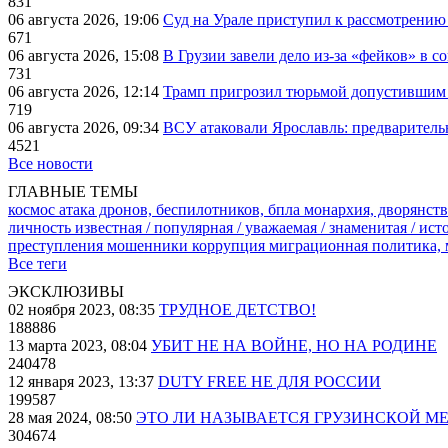
831
06 августа 2026, 19:06
Суд на Урале приступил к рассмотрени
671
06 августа 2026, 15:08
В Грузии завели дело из-за «фейков» в с
731
06 августа 2026, 12:14
Трамп пригрозил тюрьмой допустившим 
719
06 августа 2026, 09:34
ВСУ атаковали Ярославль: предварител
4521
Все новости
ГЛАВНЫЕ ТЕМЫ
космос
атака дронов, беспилотников, бпла
монархия, дворянств
личность известная / популярная / уважаемая / знаменитая / ис
преступления
мошенники
коррупция
миграционная политика,
Все теги
ЭКСКЛЮЗИВЫ
02 ноября 2023, 08:35
ТРУДНОЕ ДЕТСТВО!
188886
13 марта 2023, 08:04
УБИТ НЕ НА ВОЙНЕ, НО НА РОДИНЕ
240478
12 января 2023, 13:37
DUTY FREE НЕ ДЛЯ РОССИИ
199587
28 мая 2024, 08:50
ЭТО ЛИ НАЗЫВАЕТСЯ ГРУЗИНСКОЙ М
304674