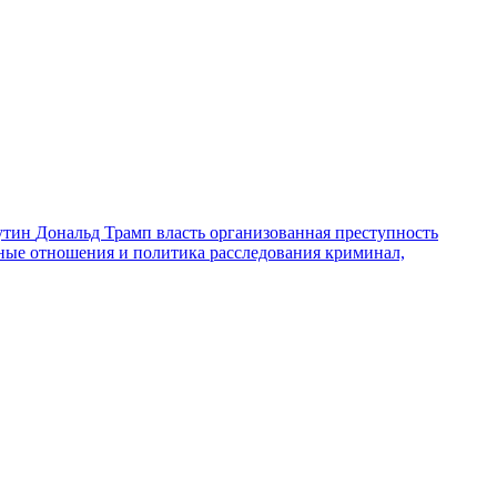
утин
Дональд Трамп
власть
организованная преступность
ные отношения и политика
расследования
криминал,