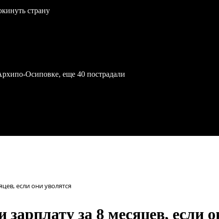
окинуть страну
Архипо-Осиповке, еще 40 пострадали
цев, если они уволятся
зарплату за 8 месяцев, если о