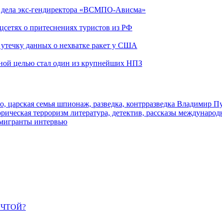
ю дела экс-гендиректора «ВСМПО-Ависма»
оцсетях о притеснениях туристов из РФ
утечку данных о нехватке ракет у США
ьной целью стал один из крупнейших НПЗ
о, царская семья
шпионаж, разведка, контрразведка
Владимир П
торическая
терроризм
литература, детектив, рассказы
международ
 мигранты
интервью
ЕЧТОЙ?