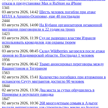
отказа в предустановке Max и RuStore на iPhone
1341
03 августа 2026, 14:42
Шесть человек погибли при атаке
БПЛА в Архипо-Осиповке, еще 40 пострадали
2444
03 августа 2026, 14:00
На Кубани организаторов незаконной
миграции приговорили к 22 годам на троих
1423
03 августа 2026, 11:39
Суд не разрешил властям Израиля
использовать крокодилов для охраны тюрем
1390
03 августа 2026, 08:45
Склад Wildberries загорелся после атаки
дронов во Владимирской области. Пострадал 1 человек
1956
03 августа 2026, 06:42
Трамп анонсировал переговоры между
Вашингтоном и Тегераном
1563
02 августа 2026, 15:41
Количество погибших при вторжении в
испанскую Сеуту мигрантов достигло 90 человек
1844
02 августа 2026, 13:36
Два моста за сутки обрушились в
Приморье в результате паводка
1847
02 августа 2026, 10:36
268 многодетным семьям в Адыгее
выдали непригодную для строительства землю на болотах