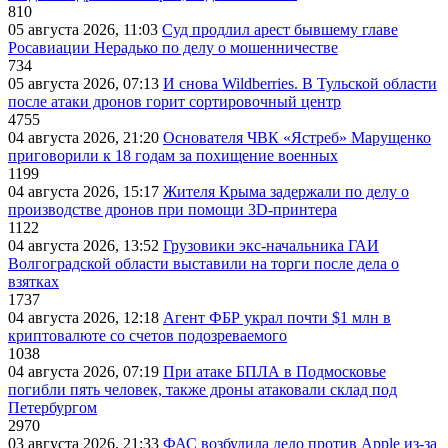
810
05 августа 2026, 11:03
Суд продлил арест бывшему главе
Росавиации Нерадько по делу о мошенничестве
734
05 августа 2026, 07:13
И снова Wildberries. В Тульской области
после атаки дронов горит сортировочный центр
4755
04 августа 2026, 21:20
Основателя ЧВК «Ястреб» Марущенко
приговорили к 18 годам за похищение военных
1199
04 августа 2026, 15:17
Жителя Крыма задержали по делу о
производстве дронов при помощи 3D‑принтера
1122
04 августа 2026, 13:52
Грузовики экс-начальника ГАИ
Волгоградской области выставили на торги после дела о
взятках
1737
04 августа 2026, 12:18
Агент ФБР украл почти $1 млн в
криптовалюте со счетов подозреваемого
1038
04 августа 2026, 07:19
При атаке БПЛА в Подмосковье
погибли пять человек, также дроны атаковали склад под
Петербургом
2970
03 августа 2026, 21:33
ФАС возбудила дело против Apple из-за