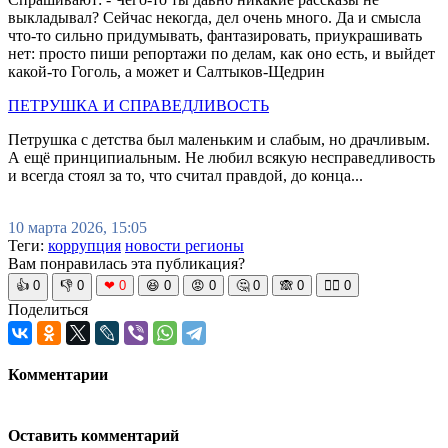
выкладывал? Сейчас некогда, дел очень много. Да и смысла
что-то сильно придумывать, фантазировать, приукрашивать
нет: просто пиши репортажи по делам, как оно есть, и выйдет
какой-то Гоголь, а может и Салтыков-Щедрин
ПЕТРУШКА И СПРАВЕДЛИВОСТЬ
Петрушка с детства был маленьким и слабым, но драчливым.
А ещё принципиальным. Не любил всякую несправедливость
и всегда стоял за то, что считал правдой, до конца...
10 марта 2026, 15:05
Теги:
коррупция
новости регионы
Вам понравилась эта публикация?
👍
0
👎
0
❤
0
😆
0
😡
0
🤔
0
🙈
0
🧘‍♀️
0
Поделиться
Комментарии
Оставить комментарий