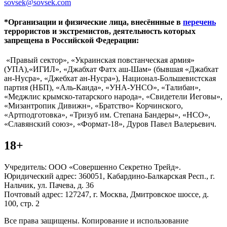
sovsek@sovsek.com
*Организации и физические лица, внесённные в
перечень
террористов и экстремистов, деятельность которых
запрещена в Российской Федерации:
«Правый сектор», «Украинская повстанческая армия»
(УПА),«ИГИЛ», «Джабхат Фатх аш-Шам» (бывшая «Джабхат
ан-Нусра», «Джебхат ан-Нусра»), Национал-Большевистская
партия (НБП), «Аль-Каида», «УНА-УНСО», «Талибан»,
«Меджлис крымско-татарского народа», «Свидетели Иеговы»,
«Мизантропик Дивижн», «Братство» Корчинского,
«Артподготовка», «Тризуб им. Степана Бандеры», «НСО»,
«Славянский союз», «Формат-18», Дуров Павел Валерьевич.
18+
Учредитель: ООО «Совершенно Секретно Трейд».
Юридический адрес: 360051, Кабардино-Балкарская Респ., г.
Нальчик, ул. Пачева, д. 36
Почтовый адрес: 127247, г. Москва, Дмитровское шоссе, д.
100, стр. 2
Все права защищены. Копирование и использование