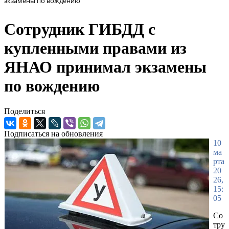
экзамены по вождению
Сотрудник ГИБДД с
купленными правами из
ЯНАО принимал экзамены
по вождению
Поделиться
Подписаться на обновления
10
ма
рта
20
26,
15:
05
Со
тру