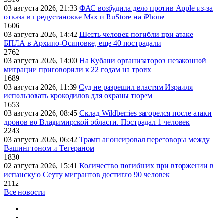
03 августа 2026, 21:33
ФАС возбудила дело против Apple из-за
отказа в предустановке Max и RuStore на iPhone
1606
03 августа 2026, 14:42
Шесть человек погибли при атаке
БПЛА в Архипо-Осиповке, еще 40 пострадали
2762
03 августа 2026, 14:00
На Кубани организаторов незаконной
миграции приговорили к 22 годам на троих
1689
03 августа 2026, 11:39
Суд не разрешил властям Израиля
использовать крокодилов для охраны тюрем
1653
03 августа 2026, 08:45
Склад Wildberries загорелся после атаки
дронов во Владимирской области. Пострадал 1 человек
2243
03 августа 2026, 06:42
Трамп анонсировал переговоры между
Вашингтоном и Тегераном
1830
02 августа 2026, 15:41
Количество погибших при вторжении в
испанскую Сеуту мигрантов достигло 90 человек
2112
Все новости