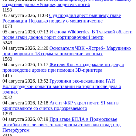
создателя дрона «Упырь», водитель погиб
1198
05 августа 2026, 11:03
Суд продлил арест бывшему главе
Росавиации Нерадько по делу о мошенничестве
1073
05 августа 2026, 07:13
И снова Wildberries. В Тульской области
после атаки дронов горит сортировочный центр
5249
04 августа 2026, 21:20
Основателя ЧВК «Ястреб» Марущенко
приговорили к 18 годам за похищение военных
1560
04 августа 2026, 15:17
Жителя Крыма задержали по делу о
производстве дронов при помощи 3D‑принтера
1415
04 августа 2026, 13:52
Грузовики экс-начальника ГАИ
Волгоградской области выставили на торги после дела о
взятках
2032
04 августа 2026, 12:18
Агент ФБР украл почти $1 млн в
криптовалюте со счетов подозреваемого
1299
04 августа 2026, 07:19
При атаке БПЛА в Подмосковье
погибли пять человек, также дроны атаковали склад под
Петербургом
3316