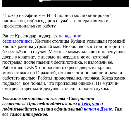
"Пожар на Афипском НПЗ полностью ликвидирован", -
написал он, поблагодарив службы за оперативную и
профессиональную работу.
Ранее Краснодар подвергся
нападению
беспилотников
. Жители столицы Кубани услышали громкий
хлопок ранним утром 26 мая. Не обошлось в этой истории и
без курьёзного случая. Местные коммунальщики перепутали
дверь в квартиру с дверью на чердак в доме, который
пострадал после падения беспилотника, и взломали её.
Работников ЖКХ попросили открыть дверь на крышу
многоэтажки на Гаражной, но ключ они не нашли и начали
работать дрелью. Работы продолжались полчаса. Когда замок
поддался, все поняли, что произошла ошибка. На мужчин
смотрел старенький дедушка с очень плохим слухом.
Уважаемые читатели газеты «Совершенно
секретно»! Присоединяйтесь к нам
в Telegram
и
подписывайтесь на наш официальный
канал в Дзене
. Там
все самое интересное.
____________________