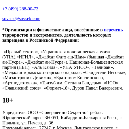
+7 (499) 288-00-72
sovsek@sovsek.com
*Организации и физические лица, внесённные в
перечень
террористов и экстремистов, деятельность которых
запрещена в Российской Федерации:
«Правый сектор», «Украинская повстанческая армия»
(УПА),«ИГИЛ», «Джабхат Фатх аш-Шам» (бывшая «Джабхат
ан-Нусра», «Джебхат ан-Нусра»), Национал-Большевистская
партия (НБП), «Аль-Каида», «УНА-УНСО», «Талибан»,
«Меджлис крымско-татарского народа», «Свидетели Иеговы»,
«Мизантропик Дивижн», «Братство» Корчинского,
«Артподготовка», «Тризуб им. Степана Бандеры», «НСО»,
«Славянский союз», «Формат-18», Дуров Павел Валерьевич.
18+
Учредитель: ООО «Совершенно Секретно Трейд».
Юридический адрес: 360051, Кабардино-Балкарская Респ., г.
Нальчик, ул. Пачева, д. 36
Почтовый адрес: 127247, г. Москва, Дмитровское шоссе, д.