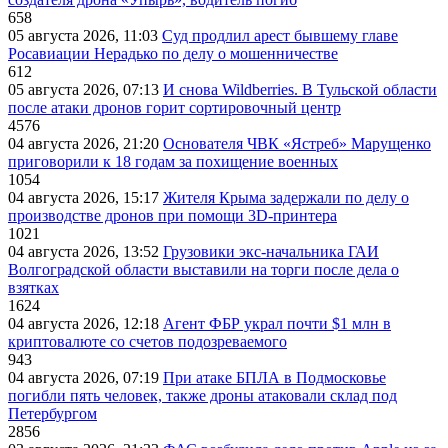
658
05 августа 2026, 11:03
Суд продлил арест бывшему главе
Росавиации Нерадько по делу о мошенничестве
612
05 августа 2026, 07:13
И снова Wildberries. В Тульской области
после атаки дронов горит сортировочный центр
4576
04 августа 2026, 21:20
Основателя ЧВК «Ястреб» Марущенко
приговорили к 18 годам за похищение военных
1054
04 августа 2026, 15:17
Жителя Крыма задержали по делу о
производстве дронов при помощи 3D‑принтера
1021
04 августа 2026, 13:52
Грузовики экс-начальника ГАИ
Волгоградской области выставили на торги после дела о
взятках
1624
04 августа 2026, 12:18
Агент ФБР украл почти $1 млн в
криптовалюте со счетов подозреваемого
943
04 августа 2026, 07:19
При атаке БПЛА в Подмосковье
погибли пять человек, также дроны атаковали склад под
Петербургом
2856