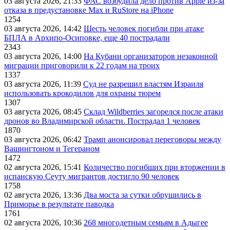
03 августа 2026, 21:33
ФАС возбудила дело против Apple из-за
отказа в предустановке Max и RuStore на iPhone
1254
03 августа 2026, 14:42
Шесть человек погибли при атаке
БПЛА в Архипо-Осиповке, еще 40 пострадали
2343
03 августа 2026, 14:00
На Кубани организаторов незаконной
миграции приговорили к 22 годам на троих
1337
03 августа 2026, 11:39
Суд не разрешил властям Израиля
использовать крокодилов для охраны тюрем
1307
03 августа 2026, 08:45
Склад Wildberries загорелся после атаки
дронов во Владимирской области. Пострадал 1 человек
1870
03 августа 2026, 06:42
Трамп анонсировал переговоры между
Вашингтоном и Тегераном
1472
02 августа 2026, 15:41
Количество погибших при вторжении в
испанскую Сеуту мигрантов достигло 90 человек
1758
02 августа 2026, 13:36
Два моста за сутки обрушились в
Приморье в результате паводка
1761
02 августа 2026, 10:36
268 многодетным семьям в Адыгее