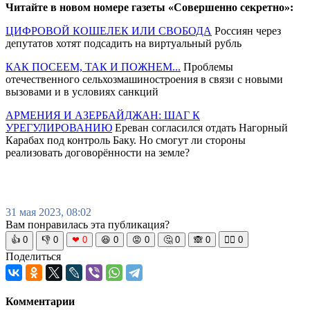
Читайте в новом номере газеты «Совершенно секретно»:
ЦИФРОВОЙ КОШЕЛЕК ИЛИ СВОБОДА
Россиян через
депутатов хотят подсадить на виртуальный рубль
КАК ПОСЕЕМ, ТАК И ПОЖНЕМ...
Проблемы
отечественного сельхозмашиностроения в связи с новыми
вызовами и в условиях санкций
АРМЕНИЯ И АЗЕРБАЙДЖАН: ШАГ К
УРЕГУЛИРОВАНИЮ
Ереван согласился отдать Нагорный
Карабах под контроль Баку. Но смогут ли стороны
реализовать договорённости на земле?
31 мая 2023, 08:02
Вам понравилась эта публикация?
👍
0
👎
0
❤
0
😆
0
😡
0
🤔
0
🙈
0
🧘‍♀️
0
Поделиться
Комментарии