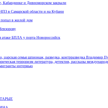
е, Кабардинке и Дивноморском закрыли
 НПЗ в Самарской области и на Кубани
 попал в жилой дом
Невзорову
я атаке БПЛА у порта Новороссийск
о, царская семья
шпионаж, разведка, контрразведка
Владимир П
торическая
терроризм
литература, детектив, рассказы
международ
 мигранты
интервью
СТАРЫЕ
ЩИНА