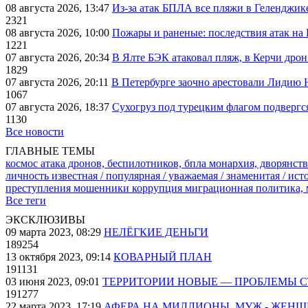
08 августа 2026, 13:47
Из-за атак БПЛА все пляжи в Геленджик
2321
08 августа 2026, 10:00
Пожары и раненые: последствия атак на
1221
07 августа 2026, 20:34
В Ялте БЭК атаковал пляж, в Керчи дрон
1829
07 августа 2026, 20:11
В Петербурге заочно арестовали Лидию 
1067
07 августа 2026, 18:37
Сухогруз под турецким флагом подвергс
1130
Все новости
ГЛАВНЫЕ ТЕМЫ
космос
атака дронов, беспилотников, бпла
монархия, дворянств
личность известная / популярная / уважаемая / знаменитая / ис
преступления
мошенники
коррупция
миграционная политика,
Все теги
ЭКСКЛЮЗИВЫ
09 марта 2023, 08:29
НЕЛЁГКИЕ ДЕНЬГИ
189254
13 октября 2023, 09:14
КОВАРНЫЙ ПЛАН
191131
03 июня 2023, 09:01
ТЕРРИТОРИИ НОВЫЕ — ПРОБЛЕМЫ 
191277
22 марта 2023, 17:19
АФЕРА НА МИЛЛИОНЫ. МУЖ - ЖЕН