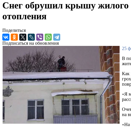
Снег обрушил крышу жилого до
отопления
Поделиться
Подписаться на обновления
25 ф
В по
жите
Как 
грох
повр
«Я м
расс
Очев
на в
«На 