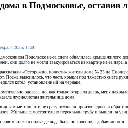
ма в Подмосковье, оставив лю
евраля 2026, 17:00
дмосковном Подольске из-за снега обвалилась крыша жилого дом
лей, они долго не могли эвакуироваться из квартир из-за пара, 
рассказали «Осторожно, новости» жители дома № 23 на Пионер
от. Позже выяснилось, что часть крыши под тяжестью снега рухн
едился котёл, установленный на чердаке.
оментально оделась, но, как только открыла дверь, меня накрыло
казала журналистам жительница дома.
идцы отметили, что не сразу осознали произошедшее и обратил
ызов. Жильцы самостоятельно перекрыли трубу и вышли на улиц
первом этаже в подъезде вода была по колено», - добавили они.