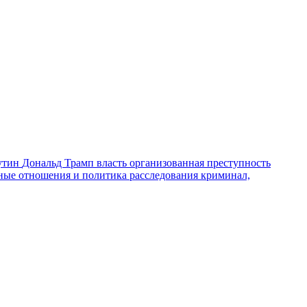
утин
Дональд Трамп
власть
организованная преступность
ные отношения и политика
расследования
криминал,