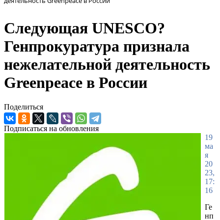
деятельность Greenpeace в России
Следующая UNESCO?
Генпрокуратура признала
нежелательной деятельность
Greenpeace в России
Поделиться
Подписаться на обновления
19
ма
я
20
23,
17:
16
Ге
нп