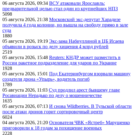
06 августа 2026, 09:34
ВСУ атаковали Ярославль:
предварительной целью стал один из крупнейших НПЗ
5098
05 августа 2026, 21:38
Московский экс-депутат Харадизе
получила 4 года колонии, но вышла на свободу прямо в зале
суда
1880
05 августа 2026, 19:19
Экс-зама Набиуллиной в ЦБ Исаева
объявили в розыск по делу хищения 4 млрд рублей
2519
05 августа 2026, 15:48
Reuters: КНДР может разместить в
России ракетное подразделение для ударов по Украине
1928
05 августа 2026, 15:01
Под Екатеринбургом взорвали машину
создателя дрона «Упырь», водитель погиб
1789
05 августа 2026, 11:03
Суд продлил арест бывшему главе
Росавиации Нерадько по делу о мошенничестве
1635
05 августа 2026, 07:13
И снова Wildberries. В Тульской области
после атаки дронов горит сортировочный центр
6024
04 августа 2026, 21:20
Основателя ЧВК «Ястреб» Марущенко
приговорили к 18 годам за похищение военных
2228