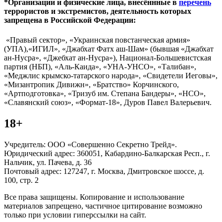
*Организации и физические лица, внесённные в
перечень
террористов и экстремистов, деятельность которых
запрещена в Российской Федерации:
«Правый сектор», «Украинская повстанческая армия»
(УПА),«ИГИЛ», «Джабхат Фатх аш-Шам» (бывшая «Джабхат
ан-Нусра», «Джебхат ан-Нусра»), Национал-Большевистская
партия (НБП), «Аль-Каида», «УНА-УНСО», «Талибан»,
«Меджлис крымско-татарского народа», «Свидетели Иеговы»,
«Мизантропик Дивижн», «Братство» Корчинского,
«Артподготовка», «Тризуб им. Степана Бандеры», «НСО»,
«Славянский союз», «Формат-18», Дуров Павел Валерьевич.
18+
Учредитель: ООО «Совершенно Секретно Трейд».
Юридический адрес: 360051, Кабардино-Балкарская Респ., г.
Нальчик, ул. Пачева, д. 36
Почтовый адрес: 127247, г. Москва, Дмитровское шоссе, д.
100, стр. 2
Все права защищены. Копирование и использование
материалов запрещено, частичное цитирование возможно
только при условии гиперссылки на сайт.