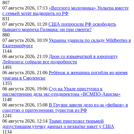
807
07 августа 2026, 17:13
«Веселого молочника» Уолкера вместе
с семьей хотят выдворить из РФ
831
07 августа 2026, 11:20
США попросили РФ освободить
бывшего морпеха Гилмана: он при смерти?
880
07 августа 2026, 10:19
Украина ударила по складу Wildberries в
Екатеринбурге
1144
06 августа 2026, 21:19
Дрон со взрывчаткой в аэропорту
Лейпцига: собрали все подробности
1491
06 августа 2026, 21:06
Ребёнок и женщина погибли во время
урагана в Смоленске
1355
06 августа 2026, 19:06
Суд на Урале приступил к
рассмотрению дела экс-гендиректора «ВСМПО-Ависма»
1148
06 августа 2026, 15:08
В Грузии завели дело из-за «фейков» в
соцсетях о притеснениях туристов из РФ
1241
06 августа 2026, 12:14
Трамп пригрозил тюрьмой
допустившим утечку данных о нехватке ракет у США
1134