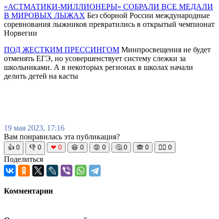
«АСТМАТИКИ-МИЛЛИОНЕРЫ» СОБРАЛИ ВСЕ МЕДАЛИ
В МИРОВЫХ ЛЫЖАХ
Без сборной России международные
соревнования лыжников превратились в открытый чемпионат
Норвегии
ПОД ЖЕСТКИМ ПРЕССИНГОМ
Минпросвещения не будет
отменять ЕГЭ, но усовершенствует систему слежки за
школьниками. А в некоторых регионах в школах начали
делить детей на касты
19 мая 2023, 17:16
Вам понравилась эта публикация?
👍
0
👎
0
❤
0
😆
0
😡
0
🤔
0
🙈
0
🧘‍♀️
0
Поделиться
Комментарии