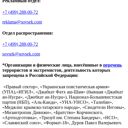
Рекламный отдел:
+7 (499) 288-00-72
reklama@sovsek.com
Отдел распространения:
+7 (499) 288-00-72
sovsek@sovsek.com
*Организации и физические лица, внесённные в
перечень
террористов и экстремистов, деятельность которых
запрещена в Российской Федерации:
«Правый сектор», «Украинская повстанческая армия»
(УПА),«ИГИЛ», «Джабхат Фатх аш-Шам» (бывшая «Джабхат
ан-Нусра», «Джебхат ан-Нусра»), Национал-Большевистская
партия (НБП), «Аль-Каида», «УНА-УНСО», «Талибан»,
«Меджлис крымско-татарского народа», «Свидетели Иеговы»,
«Мизантропик Дивижн», «Братство» Корчинского,
«Артподготовка», «Тризуб им. Степана Бандеры», «НСО»,
«Славянский союз», «Формат-18», Дуров Павел Валерьевич.