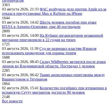
Петербургом
3363
03 августа 2026, 21:33
ФАС возбудила дело против Apple из-за
отказа в предустановке Max и RuStore на iPhone
1644
03 августа 2026, 14:42
Шесть человек погибли при атаке
БПЛА в Архипо-Осиповке, еще 40 пострадали
2809
03 августа 2026, 14:00
На Кубани организаторов незаконной
миграции приговорили к 22 годам на троих
1725
03 августа 2026, 11:39
Суд не разрешил властям Израиля
использовать крокодилов для охраны тюрем
1688
03 августа 2026, 08:45
Склад Wildberries загорелся после атаки
дронов во Владимирской области. Пострадал 1 человек
2285
03 августа 2026, 06:42
Трамп анонсировал переговоры между
Вашингтоном и Тегераном
1864
02 августа 2026, 15:41
Количество погибших при вторжении в
испанскую Сеуту мигрантов достигло 90 человек
2148
Все новости