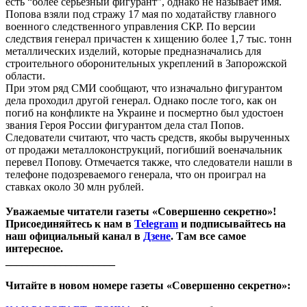
есть “более серьезный фигурант”, однако не называет имя.
Попова взяли под стражу 17 мая по ходатайству главного
военного следственного управления СКР. По версии
следствия генерал причастен к хищению более 1,7 тыс. тонн
металлических изделий, которые предназначались для
строительного оборонительных укреплений в Запорожской
области.
При этом ряд СМИ сообщают, что изначально фигурантом
дела проходил другой генерал. Однако после того, как он
погиб на конфликте на Украине и посмертно был удостоен
звания Героя России фигурантом дела стал Попов.
Следователи считают, что часть средств, якобы вырученных
от продажи металлоконструкций, погибший военачальник
перевел Попову. Отмечается также, что следователи нашли в
телефоне подозреваемого генерала, что он проиграл на
ставках около 30 млн рублей.
Уважаемые читатели газеты «Совершенно секретно»!
Присоединяйтесь к нам в
Telegram
и подписывайтесь на
наш официальный канал в
Дзене
. Там все самое
интересное.
____________________
Читайте в новом номере газеты «Совершенно секретно»: