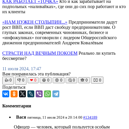
КАК РАБОТАЕТ «ТОЧКА»
Кто и как зарабатывает на
подпольных «наливайках», где они до сих пор работают и кто
их клиенты
«НАМ НУЖЕН СТОЛЫПИН...»
Предприниматели дадут
рост ВВП, если ВВП даст свободу предпринимателям. О
глупых законах, современных чиновниках, бизнесе и
«инфожуликах» поговорили с лидером Общероссийского
движения предпринимателей Андреем Ковалёвым
СТРАСТИ НАД ВЕЧНЫМ ПОКОЕМ
Реально ли купить
бессмертие?
11 июля 2024, 17:47
Вам понравилась эта публикация?
👍
0
👎
0
❤
0
😆
0
😡
0
🤔
0
🙈
0
🧘‍♀️
0
Поделиться
Комментарии
Вася
пятница, 11 июля 2024 в 20:14:00
#134189
Офицер — человек, который пользуется особым