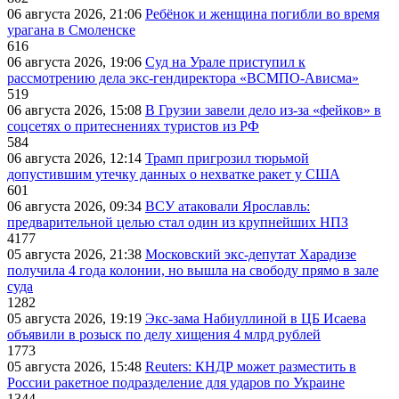
06 августа 2026, 21:06
Ребёнок и женщина погибли во время
урагана в Смоленске
616
06 августа 2026, 19:06
Суд на Урале приступил к
рассмотрению дела экс-гендиректора «ВСМПО-Ависма»
519
06 августа 2026, 15:08
В Грузии завели дело из-за «фейков» в
соцсетях о притеснениях туристов из РФ
584
06 августа 2026, 12:14
Трамп пригрозил тюрьмой
допустившим утечку данных о нехватке ракет у США
601
06 августа 2026, 09:34
ВСУ атаковали Ярославль:
предварительной целью стал один из крупнейших НПЗ
4177
05 августа 2026, 21:38
Московский экс-депутат Харадизе
получила 4 года колонии, но вышла на свободу прямо в зале
суда
1282
05 августа 2026, 19:19
Экс-зама Набиуллиной в ЦБ Исаева
объявили в розыск по делу хищения 4 млрд рублей
1773
05 августа 2026, 15:48
Reuters: КНДР может разместить в
России ракетное подразделение для ударов по Украине
1344