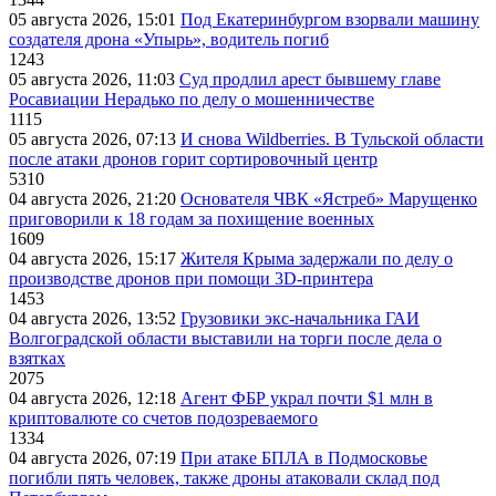
05 августа 2026, 15:01
Под Екатеринбургом взорвали машину
создателя дрона «Упырь», водитель погиб
1243
05 августа 2026, 11:03
Суд продлил арест бывшему главе
Росавиации Нерадько по делу о мошенничестве
1115
05 августа 2026, 07:13
И снова Wildberries. В Тульской области
после атаки дронов горит сортировочный центр
5310
04 августа 2026, 21:20
Основателя ЧВК «Ястреб» Марущенко
приговорили к 18 годам за похищение военных
1609
04 августа 2026, 15:17
Жителя Крыма задержали по делу о
производстве дронов при помощи 3D‑принтера
1453
04 августа 2026, 13:52
Грузовики экс-начальника ГАИ
Волгоградской области выставили на торги после дела о
взятках
2075
04 августа 2026, 12:18
Агент ФБР украл почти $1 млн в
криптовалюте со счетов подозреваемого
1334
04 августа 2026, 07:19
При атаке БПЛА в Подмосковье
погибли пять человек, также дроны атаковали склад под