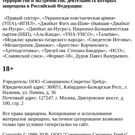
террористов и экстремистов, деятельность которых
запрещена в Российской Федерации:
«Правый сектор», «Украинская повстанческая армия»
(УПА),«ИГИЛ», «Джабхат Фатх аш-Шам» (бывшая «Джабхат
ан-Нусра», «Джебхат ан-Нусра»), Национал-Большевистская
партия (НБП), «Аль-Каида», «УНА-УНСО», «Талибан»,
«Меджлис крымско-татарского народа», «Свидетели Иеговы»,
«Мизантропик Дивижн», «Братство» Корчинского,
«Артподготовка», «Тризуб им. Степана Бандеры», «НСО»,
«Славянский союз», «Формат-18», Дуров Павел Валерьевич.
18+
Учредитель: ООО «Совершенно Секретно Трейд».
Юридический адрес: 360051, Кабардино-Балкарская Респ., г.
Нальчик, ул. Пачева, д. 36
Почтовый адрес: 127247, г. Москва, Дмитровское шоссе, д.
100, стр. 2
Все права защищены. Копирование и использование
материалов запрещено, частичное цитирование возможно
только при условии гиперссылки на сайт.
Copyright © 1989-2026. ООО "Совершенно Секретно Трейд".