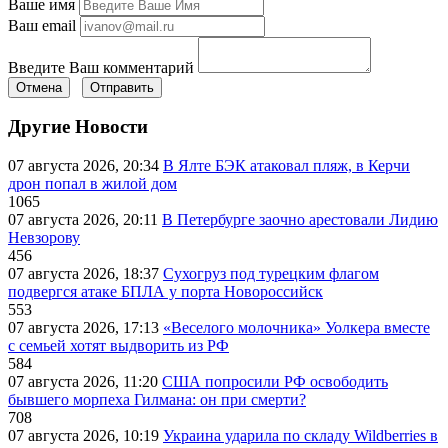
Ваше имя
Ваш email
Введите Ваш комментарий
Отмена
Отправить
Другие Новости
07 августа 2026, 20:34
В Ялте БЭК атаковал пляж, в Керчи
дрон попал в жилой дом
1065
07 августа 2026, 20:11
В Петербурге заочно арестовали Лидию
Невзорову
456
07 августа 2026, 18:37
Сухогруз под турецким флагом
подвергся атаке БПЛА у порта Новороссийск
553
07 августа 2026, 17:13
«Веселого молочника» Уолкера вместе
с семьей хотят выдворить из РФ
584
07 августа 2026, 11:20
США попросили РФ освободить
бывшего морпеха Гилмана: он при смерти?
708
07 августа 2026, 10:19
Украина ударила по складу Wildberries в