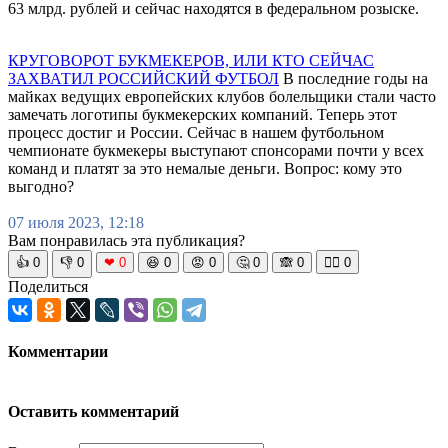
63 млрд. рублей и сейчас находятся в федеральном розыске.
КРУГОВОРОТ БУКМЕКЕРОВ, ИЛИ КТО СЕЙЧАС
ЗАХВАТИЛ РОССИЙСКИЙ ФУТБОЛ
В последние годы на
майках ведущих европейских клубов болельщики стали часто
замечать логотипы букмекерских компаний. Теперь этот
процесс достиг и России. Сейчас в нашем футбольном
чемпионате букмекеры выступают спонсорами почти у всех
команд и платят за это немалые деньги. Вопрос: кому это
выгодно?
07 июля 2023, 12:18
Вам понравилась эта публикация?
👍
0
👎
0
❤
0
😆
0
😡
0
🤔
0
🙈
0
🧘‍♀️
0
Поделиться
Комментарии
Оставить комментарий