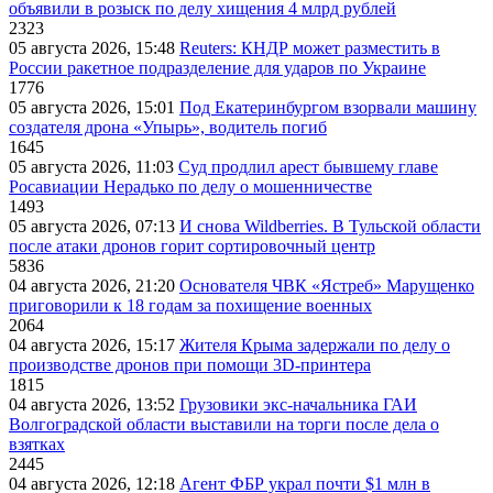
объявили в розыск по делу хищения 4 млрд рублей
2323
05 августа 2026, 15:48
Reuters: КНДР может разместить в
России ракетное подразделение для ударов по Украине
1776
05 августа 2026, 15:01
Под Екатеринбургом взорвали машину
создателя дрона «Упырь», водитель погиб
1645
05 августа 2026, 11:03
Суд продлил арест бывшему главе
Росавиации Нерадько по делу о мошенничестве
1493
05 августа 2026, 07:13
И снова Wildberries. В Тульской области
после атаки дронов горит сортировочный центр
5836
04 августа 2026, 21:20
Основателя ЧВК «Ястреб» Марущенко
приговорили к 18 годам за похищение военных
2064
04 августа 2026, 15:17
Жителя Крыма задержали по делу о
производстве дронов при помощи 3D‑принтера
1815
04 августа 2026, 13:52
Грузовики экс-начальника ГАИ
Волгоградской области выставили на торги после дела о
взятках
2445
04 августа 2026, 12:18
Агент ФБР украл почти $1 млн в