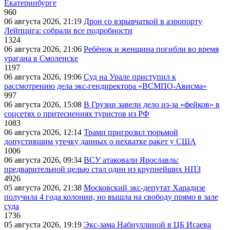
Екатеринбурге
960
06 августа 2026, 21:19
Дрон со взрывчаткой в аэропорту
Лейпцига: собрали все подробности
1324
06 августа 2026, 21:06
Ребёнок и женщина погибли во время
урагана в Смоленске
1197
06 августа 2026, 19:06
Суд на Урале приступил к
рассмотрению дела экс-гендиректора «ВСМПО-Ависма»
997
06 августа 2026, 15:08
В Грузии завели дело из-за «фейков» в
соцсетях о притеснениях туристов из РФ
1083
06 августа 2026, 12:14
Трамп пригрозил тюрьмой
допустившим утечку данных о нехватке ракет у США
1006
06 августа 2026, 09:34
ВСУ атаковали Ярославль:
предварительной целью стал один из крупнейших НПЗ
4926
05 августа 2026, 21:38
Московский экс-депутат Харадизе
получила 4 года колонии, но вышла на свободу прямо в зале
суда
1736
05 августа 2026, 19:19
Экс-зама Набиуллиной в ЦБ Исаева