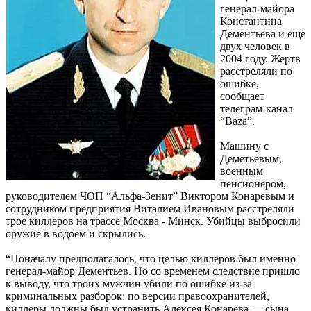
генерал-майора
Константина
Дементьева и еще
двух человек в
2004 году. Жертв
расстреляли по
ошибке,
сообщает
телеграм-канал
“Baza”.
Машину с
Деметьевым,
военным
пенсионером,
руководителем ЧОП “Альфа-Зенит” Виктором Конаревым и
сотрудником предприятия Виталием Ивановым расстреляли
трое киллеров на трассе Москва - Минск. Убийцы выбросили
оружие в водоем и скрылись.
“Поначалу предполагалось, что целью киллеров был именно
генерал-майор Дементьев. Но со временем следствие пришло
к выводу, что троих мужчин убили по ошибке из-за
криминальных разборок: по версии правоохранителей,
киллеры должны был устранить Алексея Конарева — сына