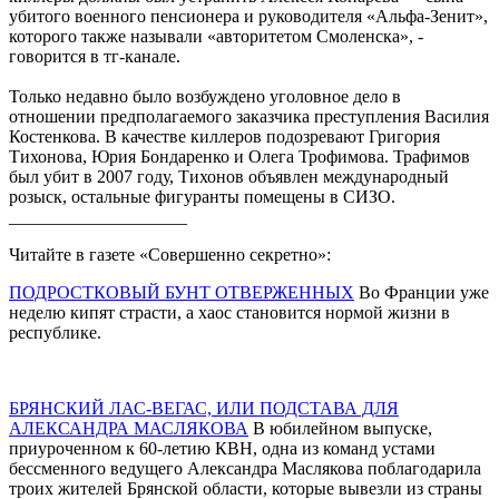
убитого военного пенсионера и руководителя «Альфа-Зенит»,
которого также называли «авторитетом Смоленска», -
говорится в тг-канале.
Только недавно было возбуждено уголовное дело в
отношении предполагаемого заказчика преступления Василия
Костенкова. В качестве киллеров подозревают Григория
Тихонова, Юрия Бондаренко и Олега Трофимова. Трафимов
был убит в 2007 году, Тихонов объявлен международный
розыск, остальные фигуранты помещены в СИЗО.
____________________
Читайте в газете «Совершенно секретно»:
ПОДРОСТКОВЫЙ БУНТ ОТВЕРЖЕННЫХ
Во Франции уже
неделю кипят страсти, а хаос становится нормой жизни в
республике.
БРЯНСКИЙ ЛАС-ВЕГАС, ИЛИ ПОДСТАВА ДЛЯ
АЛЕКСАНДРА МАСЛЯКОВА
В юбилейном выпуске,
приуроченном к 60-летию КВН, одна из команд устами
бессменного ведущего Александра Маслякова поблагодарила
троих жителей Брянской области, которые вывезли из страны