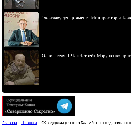
Экс-главу департамента Минпромторга Кол
Основателя ЧВК «Ястреб» Марущенко приго
Главная
Новости
СК задержал ректора Балтийского федерального