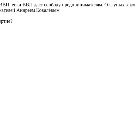
ВВП, если ВВП даст свободу предпринимателям. О глупых зако
мателей Андреем Ковалёвым
ертие?