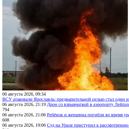
06 августа 2026, 09:34
ВСУ атаковали Ярославль: предварительной целью стал один
06 августа 2026, 21:19
Дрон со взрывчаткой в аэропорту Лейпци
794
06 августа 2026, 21:06
Ребёнок и женщина погибли во время ур
608
06 августа 2026, 19:06
Суд на Урале приступил к рассмотрени