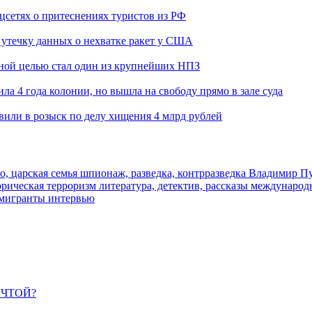
оцсетях о притеснениях туристов из РФ
утечку данных о нехватке ракет у США
ьной целью стал один из крупнейших НПЗ
ла 4 года колонии, но вышла на свободу прямо в зале суда
вили в розыск по делу хищения 4 млрд рублей
о, царская семья
шпионаж, разведка, контрразведка
Владимир П
торическая
терроризм
литература, детектив, рассказы
международ
 мигранты
интервью
ЕЧТОЙ?