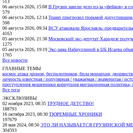
513
06 августа 2026, 15:08
В Грузии завели дело из-за «фейков» в с
579
06 августа 2026, 12:14
Трамп пригрозил тюрьмой допустившим 
598
06 августа 2026, 09:34
ВСУ атаковали Ярославль: предварител
4163
05 августа 2026, 21:38
Московский экс-депутат Харадизе получи
1275
05 августа 2026, 19:19
Экс-зама Набиуллиной в ЦБ Исаева объя
1765
Все новости
ГЛАВНЫЕ ТЕМЫ
космос
атака дронов, беспилотников, бпла
монархия, дворянств
личность известная / популярная / уважаемая / знаменитая / ис
преступления
мошенники
коррупция
миграционная политика,
Все теги
ЭКСКЛЮЗИВЫ
02 ноября 2023, 08:35
ТРУДНОЕ ДЕТСТВО!
188793
16 октября 2023, 08:30
ТЮРЕМНЫЕ ХРОНИКИ
197679
28 мая 2024, 08:50
ЭТО ЛИ НАЗЫВАЕТСЯ ГРУЗИНСКОЙ М
304593