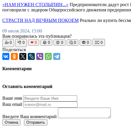
«НАМ НУЖЕН СТОЛЫПИН...»
Предприниматели дадут рост 
поговорили с лидером Общероссийского движения предприни
СТРАСТИ НАД ВЕЧНЫМ ПОКОЕМ
Реально ли купить бессм
09 июля 2024, 15:00
Вам понравилась эта публикация?
👍
0
👎
0
❤
0
😆
0
😡
0
🤔
0
🙈
0
🧘‍♀️
0
Поделиться
Комментарии
Оставить комментарий
Ваше имя
Ваш email
Введите Ваш комментарий
Отмена
Отправить