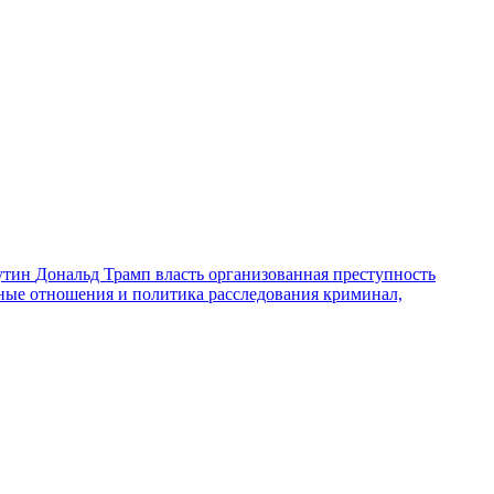
утин
Дональд Трамп
власть
организованная преступность
ные отношения и политика
расследования
криминал,