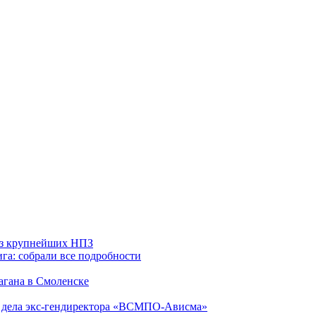
 из крупнейших НПЗ
га: собрали все подробности
агана в Смоленске
ю дела экс-гендиректора «ВСМПО-Ависма»