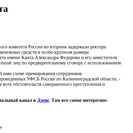
та
ого комитета России во вторник задержали ректора
денежных средств в особо крупном размере.
та имени Канта Александра Федорова и его заместителя
уппой лиц по предварительному сговору с использованием
ой ими схеме премирования сотрудников.
проведенных УФСБ России по Калининградской области, -
е всех обстоятельств совершенного преступления и
иальный канал в
Дзене
. Там все самое интересное.
ы