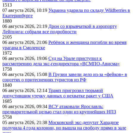
1513
07 августа 2026, 10:19
Украина ударила по складу Wildberries в
Екатеринбурге
1880
06 августа 2026, 21:19
Дрон со взрывчаткой в аэропорту
Лейпцига: собрали все подробности
2105
06 августа 2026, 21:06
Ребёнок и женщина погибли во время
урагана в Смоленске
1972
06 августа 2026, 19:06
Суд на Урале приступил к
рассмотрению дела экс-гендиректора «ВСМПО-Ависма»
1758
06 августа 2026, 15:08
В Грузии завели дело из-за «фейков» в
соцсетях о притеснениях туристов из РФ
1840
06 августа 2026, 12:14
Трамп пригрозил тюрьмой
допустившим утечку данных о нехватке ракет у США
1685
06 августа 2026, 09:34
ВСУ атаковали Ярославль:
предварительной целью стал один из крупнейших НПЗ
5758
05 августа 2026, 21:38
Московский экс-депутат Харадизе
получила 4 года колонии, но вышла на свободу прямо в зале