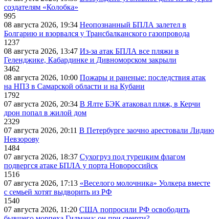
создателям «Колобка»
995
08 августа 2026, 19:34
Неопознанный БПЛА залетел в
Болгарию и взорвался у Трансбалканского газопровода
1237
08 августа 2026, 13:47
Из-за атак БПЛА все пляжи в
Геленджике, Кабардинке и Дивноморском закрыли
3462
08 августа 2026, 10:00
Пожары и раненые: последствия атак
на НПЗ в Самарской области и на Кубани
1792
07 августа 2026, 20:34
В Ялте БЭК атаковал пляж, в Керчи
дрон попал в жилой дом
2329
07 августа 2026, 20:11
В Петербурге заочно арестовали Лидию
Невзорову
1484
07 августа 2026, 18:37
Сухогруз под турецким флагом
подвергся атаке БПЛА у порта Новороссийск
1516
07 августа 2026, 17:13
«Веселого молочника» Уолкера вместе
с семьей хотят выдворить из РФ
1540
07 августа 2026, 11:20
США попросили РФ освободить
бывшего морпеха Гилмана: он при смерти?