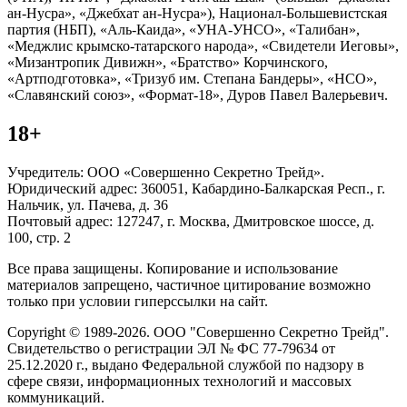
ан-Нусра», «Джебхат ан-Нусра»), Национал-Большевистская
партия (НБП), «Аль-Каида», «УНА-УНСО», «Талибан»,
«Меджлис крымско-татарского народа», «Свидетели Иеговы»,
«Мизантропик Дивижн», «Братство» Корчинского,
«Артподготовка», «Тризуб им. Степана Бандеры», «НСО»,
«Славянский союз», «Формат-18», Дуров Павел Валерьевич.
18+
Учредитель: ООО «Совершенно Секретно Трейд».
Юридический адрес: 360051, Кабардино-Балкарская Респ., г.
Нальчик, ул. Пачева, д. 36
Почтовый адрес: 127247, г. Москва, Дмитровское шоссе, д.
100, стр. 2
Все права защищены. Копирование и использование
материалов запрещено, частичное цитирование возможно
только при условии гиперссылки на сайт.
Copyright © 1989-2026. ООО "Совершенно Секретно Трейд".
Свидетельство о регистрации ЭЛ № ФС 77-79634 от
25.12.2020 г., выдано Федеральной службой по надзору в
сфере связи, информационных технологий и массовых
коммуникаций.