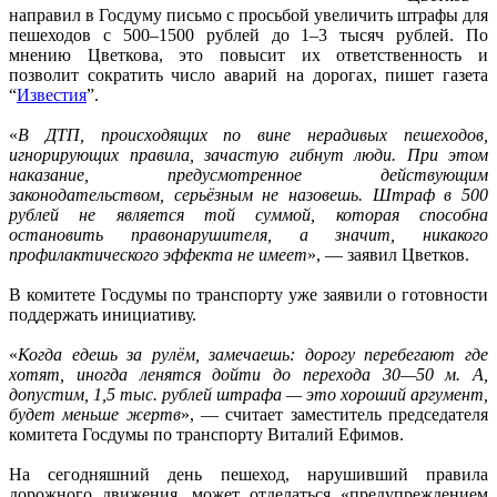
направил в Госдуму письмо с просьбой увеличить штрафы для
пешеходов с 500–1500 рублей до 1–3 тысяч рублей. По
мнению Цветкова, это повысит их ответственность и
позволит сократить число аварий на дорогах, пишет газета
“
Известия
”.
«
В ДТП, происходящих по вине нерадивых пешеходов,
игнорирующих правила, зачастую гибнут люди. При этом
наказание, предусмотренное действующим
законодательством, серьёзным не назовешь. Штраф в 500
рублей не является той суммой, которая способна
остановить правонарушителя, а значит, никакого
профилактического эффекта не имеет
», — заявил Цветков.
В комитете Госдумы по транспорту уже заявили о готовности
поддержать инициативу.
«
Когда едешь за рулём, замечаешь: дорогу перебегают где
хотят, иногда ленятся дойти до перехода 30—50 м. А,
допустим, 1,5 тыс. рублей штрафа — это хороший аргумент,
будет меньше жертв
», — считает заместитель председателя
комитета Госдумы по транспорту Виталий Ефимов.
На сегодняшний день пешеход, нарушивший правила
дорожного движения, может отделаться «предупреждением