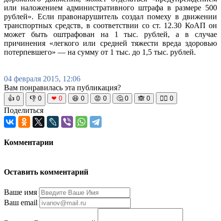
или наложением административного штрафа в размере 500
рублей». Если правонарушитель создал помеху в движении
транспортных средств, в соответствии со ст. 12.30 КоАП он
может быть оштрафован на 1 тыс. рублей, а в случае
причинения «легкого или средней тяжести вреда здоровью
потерпевшего» — на сумму от 1 тыс. до 1,5 тыс. рублей.
04 февраля 2015, 12:06
Вам понравилась эта публикация?
👍
0
👎
0
❤
0
😆
0
😡
0
🤔
0
🙈
0
🧘‍♀️
0
Поделиться
Комментарии
Оставить комментарий
Ваше имя
Ваш email