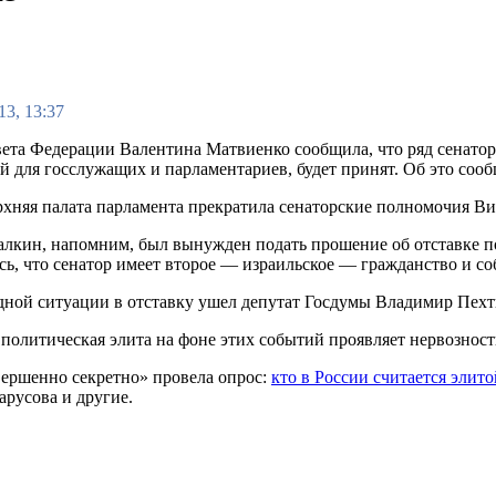
13, 13:37
ета Федерации Валентина Матвиенко сообщила, что ряд сенаторов
й для госслужащих и парламентариев, будет принят. Об это соо
рхняя палата парламента прекратила сенаторские полномочия В
лкин, напомним, был вынужден подать прошение об отставке п
сь, что сенатор имеет второе — израильское — гражданство и со
одной ситуации в отставку ушел депутат Госдумы Владимир Пехт
 политическая элита на фоне этих событий проявляет нервозност
вершенно секретно» провела опрос:
кто в России считается элито
русова и другие.