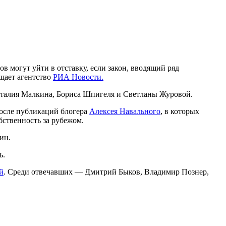
 могут уйти в отставку, если закон, вводящий ряд
бщает агентство
РИА Новости.
италия Малкина, Бориса Шпигеля и Светланы Журовой.
осле публикаций блогера
Алексея Навального
, в которых
бственность за рубежом.
ин.
ь.
й
. Среди отвечавших — Дмитрий Быков, Владимир Познер,