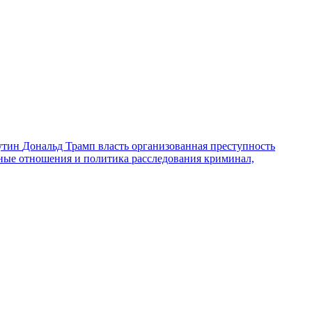
утин
Дональд Трамп
власть
организованная преступность
ные отношения и политика
расследования
криминал,