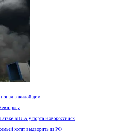
 попал в жилой дом
Невзорову
я атаке БПЛА у порта Новороссийск
семьей хотят выдворить из РФ