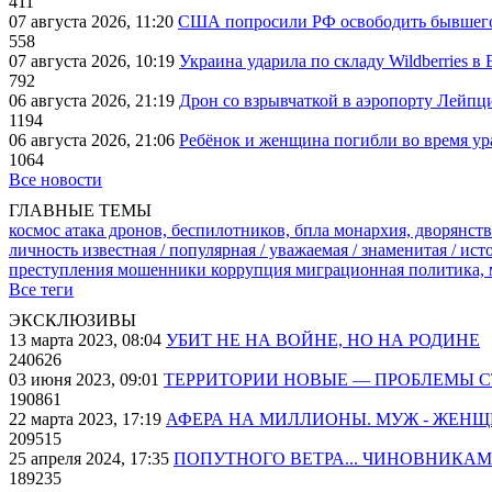
411
07 августа 2026, 11:20
США попросили РФ освободить бывшего 
558
07 августа 2026, 10:19
Украина ударила по складу Wildberries в
792
06 августа 2026, 21:19
Дрон со взрывчаткой в аэропорту Лейпци
1194
06 августа 2026, 21:06
Ребёнок и женщина погибли во время ур
1064
Все новости
ГЛАВНЫЕ ТЕМЫ
космос
атака дронов, беспилотников, бпла
монархия, дворянств
личность известная / популярная / уважаемая / знаменитая / ис
преступления
мошенники
коррупция
миграционная политика,
Все теги
ЭКСКЛЮЗИВЫ
13 марта 2023, 08:04
УБИТ НЕ НА ВОЙНЕ, НО НА РОДИНЕ
240626
03 июня 2023, 09:01
ТЕРРИТОРИИ НОВЫЕ — ПРОБЛЕМЫ 
190861
22 марта 2023, 17:19
АФЕРА НА МИЛЛИОНЫ. МУЖ - ЖЕН
209515
25 апреля 2024, 17:35
ПОПУТНОГО ВЕТРА... ЧИНОВНИКАМ
189235