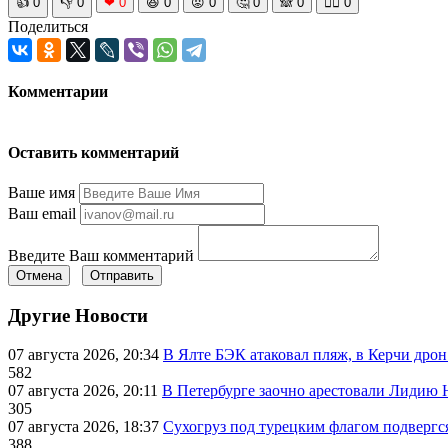
👍
0
👎
0
❤
0
😆
0
😡
0
🤔
0
🙈
0
🧘‍♀️
0
Поделиться
Комментарии
Оставить комментарий
Ваше имя
Ваш email
Введите Ваш комментарий
Отмена
Отправить
Другие Новости
07 августа 2026, 20:34
В Ялте БЭК атаковал пляж, в Керчи дрон
582
07 августа 2026, 20:11
В Петербурге заочно арестовали Лидию 
305
07 августа 2026, 18:37
Сухогруз под турецким флагом подвергс
388