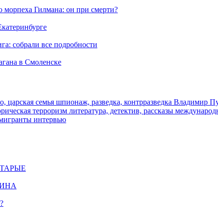
морпеха Гилмана: он при смерти?
 Екатеринбурге
га: собрали все подробности
агана в Смоленске
о, царская семья
шпионаж, разведка, контрразведка
Владимир П
торическая
терроризм
литература, детектив, рассказы
международ
 мигранты
интервью
СТАРЫЕ
ЩИНА
?