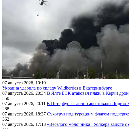
07 августа 2026, 10:19
Украина ударила по складу Wildberries в Екатеринбурге
07 августа 2026, 20:34
В Ялте БЭК атаковал пляж, в Керчи дрон
550
07 августа 2026, 20:11
В Петербурге заочно арестовали Лидию 
288
07 августа 2026, 18:37
Сухогруз под турецким флагом подвергс
362
07 августа 2026, 17:13
«Веселого молочника» Уолкера вместе с 