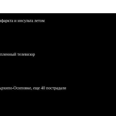
нфаркта и инсульта летом
упленный телевизор
Архипо-Осиповке, еще 40 пострадали