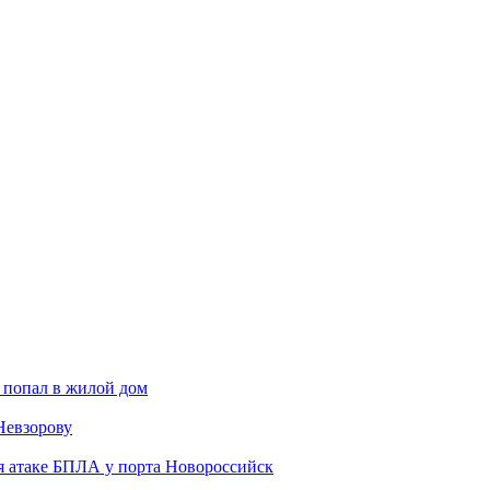
 попал в жилой дом
Невзорову
я атаке БПЛА у порта Новороссийск