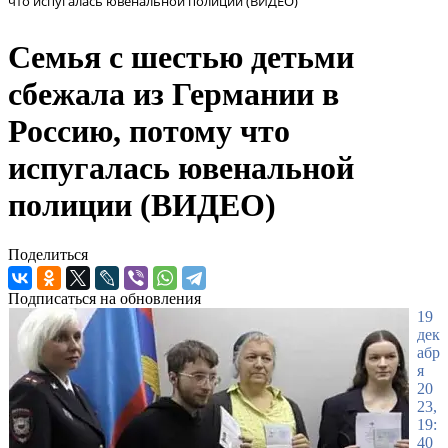
что испугалась ювенальной полиции (ВИДЕО)
Семья с шестью детьми
сбежала из Германии в
Россию, потому что
испугалась ювенальной
полиции (ВИДЕО)
Поделиться
Подписаться на обновления
19
дек
абр
я
20
23,
19:
40