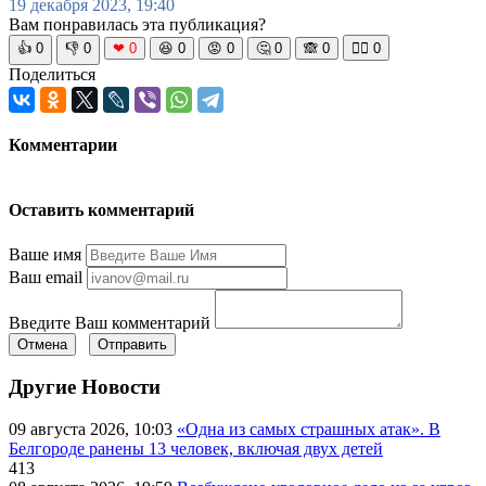
19 декабря 2023, 19:40
Вам понравилась эта публикация?
👍
0
👎
0
❤
0
😆
0
😡
0
🤔
0
🙈
0
🧘‍♀️
0
Поделиться
Комментарии
Оставить комментарий
Ваше имя
Ваш email
Введите Ваш комментарий
Отмена
Отправить
Другие Новости
09 августа 2026, 10:03
«Одна из самых страшных атак». В
Белгороде ранены 13 человек, включая двух детей
413