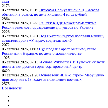
суда
2173
05 августа 2026, 19:19
Экс-зама Набиуллиной в ЦБ Исаева
объявили в розыск по делу хищения 4 млрд рублей
2864
05 августа 2026, 15:48
Reuters: КНДР может разместить в
России ракетное подразделение для ударов по Украине
2226
05 августа 2026, 15:01
Под Екатеринбургом взорвали машину
создателя дрона «Упырь», водитель погиб
2072
05 августа 2026, 11:03
Суд продлил арест бывшему главе
Росавиации Нерадько по делу о мошенничестве
1925
05 августа 2026, 07:13
И снова Wildberries. В Тульской области
после атаки дронов горит сортировочный центр
6420
04 августа 2026, 21:20
Основателя ЧВК «Ястреб» Марущенко
приговорили к 18 годам за похищение военных
2575
Все новости