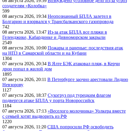
08 августа 2026, 19:59
Возбуждено уголовное дело из-за угроз
создателям «Колобка»
599
08 августа 2026, 19:34
Неопознанный БПЛА залетел в
Болгарию и взорвался у Трансбалканского газопровода
742
08 августа 2026, 13:47
Из-за атак БПЛА все пляжи в
Геленджике, Кабардинке и Дивноморском закрыли
2549
08 августа 2026, 10:00
Пожары и раненые: последствия атак
на НПЗ в Самарской области и на Кубани
1304
07 августа 2026, 20:34
В Ялте БЭК атаковал пляж, в Керчи
дрон попал в жилой дом
1895
07 августа 2026, 20:11
В Петербурге заочно арестовали Лидию
Невзорову
1127
07 августа 2026, 18:37
Сухогруз под турецким флагом
подвергся атаке БПЛА у порта Новороссийск
1184
07 августа 2026, 17:13
«Веселого молочника» Уолкера вместе
с семьей хотят выдворить из РФ
1220
07 августа 2026, 11:20
США попросили РФ освободить