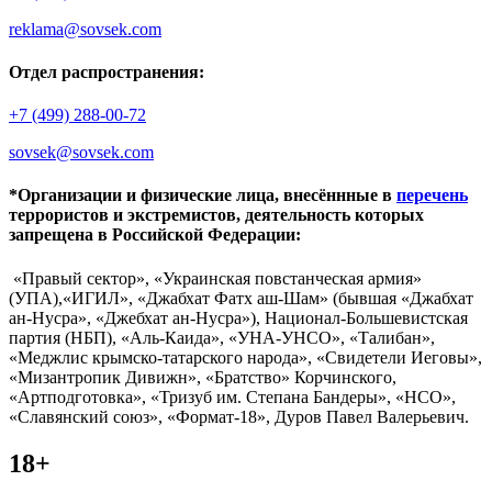
reklama@sovsek.com
Отдел распространения:
+7 (499) 288-00-72
sovsek@sovsek.com
*Организации и физические лица, внесённные в
перечень
террористов и экстремистов, деятельность которых
запрещена в Российской Федерации:
«Правый сектор», «Украинская повстанческая армия»
(УПА),«ИГИЛ», «Джабхат Фатх аш-Шам» (бывшая «Джабхат
ан-Нусра», «Джебхат ан-Нусра»), Национал-Большевистская
партия (НБП), «Аль-Каида», «УНА-УНСО», «Талибан»,
«Меджлис крымско-татарского народа», «Свидетели Иеговы»,
«Мизантропик Дивижн», «Братство» Корчинского,
«Артподготовка», «Тризуб им. Степана Бандеры», «НСО»,
«Славянский союз», «Формат-18», Дуров Павел Валерьевич.
18+