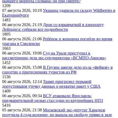
бывшего морпеха Гилмана: он при смерти?
1209
07 августа 2026, 10:19
Украина ударила по складу Wildberries в
Екатеринбурге
1483
06 августа 2026, 21:19
Дрон со взрывчаткой в аэропорту
Лейпцига: собрали все подробности
1805
06 августа 2026, 21:06
Ребёнок и женщина погибли во время
урагана в Смоленске
1663
06 августа 2026, 19:06
Суд на Урале приступил к
рассмотрению дела экс-гендиректора «ВСМПО-Ависма»
1452
06 августа 2026, 15:08
В Грузии завели дело из-за «фейков» в
соцсетях о притеснениях туристов из РФ
1536
06 августа 2026, 12:14
Трамп пригрозил тюрьмой
допустившим утечку данных о нехватке ракет у США
1409
06 августа 2026, 09:34
ВСУ атаковали Ярославль:
предварительной целью стал один из крупнейших НПЗ
5416
05 августа 2026, 21:38
Московский экс-депутат Харадизе
получила 4 года колонии, но вышла на свободу прямо в зале