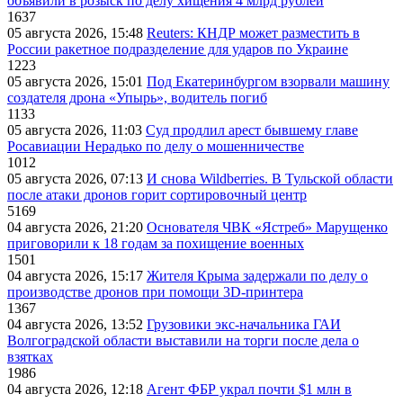
объявили в розыск по делу хищения 4 млрд рублей
1637
05 августа 2026, 15:48
Reuters: КНДР может разместить в
России ракетное подразделение для ударов по Украине
1223
05 августа 2026, 15:01
Под Екатеринбургом взорвали машину
создателя дрона «Упырь», водитель погиб
1133
05 августа 2026, 11:03
Суд продлил арест бывшему главе
Росавиации Нерадько по делу о мошенничестве
1012
05 августа 2026, 07:13
И снова Wildberries. В Тульской области
после атаки дронов горит сортировочный центр
5169
04 августа 2026, 21:20
Основателя ЧВК «Ястреб» Марущенко
приговорили к 18 годам за похищение военных
1501
04 августа 2026, 15:17
Жителя Крыма задержали по делу о
производстве дронов при помощи 3D‑принтера
1367
04 августа 2026, 13:52
Грузовики экс-начальника ГАИ
Волгоградской области выставили на торги после дела о
взятках
1986
04 августа 2026, 12:18
Агент ФБР украл почти $1 млн в