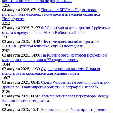
криптовалюте со счетов подозреваемого
1256
04 августа 2026, 07:19
При атаке БПЛА в Подмосковье
погибли пять человек, также дроны атаковали склад под
Петербургом
3252
03 августа 2026, 21:33
ФАС возбудила дело против Apple из-за
отказа в предустановке Max и RuStore на iPhone
1561
03 августа 2026, 14:42
Шесть человек погибли при атаке
БПЛА в Архипо-Осиповке, еще 40 пострадали
2707
03 августа 2026, 14:00
На Кубани организаторов незаконной
миграции приговорили к 22 годам на троих
1644
03 августа 2026, 11:39
Суд не разрешил властям Израиля
использовать крокодилов для охраны тюрем
1607
03 августа 2026, 08:45
Склад Wildberries загорелся после атаки
дронов во Владимирской области. Пострадал 1 человек
2186
03 августа 2026, 06:42
Трамп анонсировал переговоры между
Вашингтоном и Тегераном
1784
02 августа 2026, 15:41
Количество погибших при вторжении в