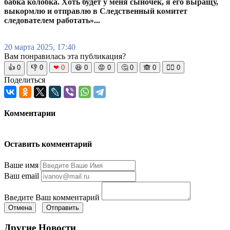
бабка колобка. Хоть будет у меня сыночек, я его выращу,
выкормлю и отправлю в Следственный комитет
следователем работать»...
20 марта 2025, 17:40
Вам понравилась эта публикация?
👍
0
👎
0
❤
0
😆
0
😡
0
🤔
0
🙈
0
🧘‍♀️
0
Поделиться
Комментарии
Оставить комментарий
Ваше имя
Ваш email
Введите Ваш комментарий
Отмена
Отправить
Другие Новости