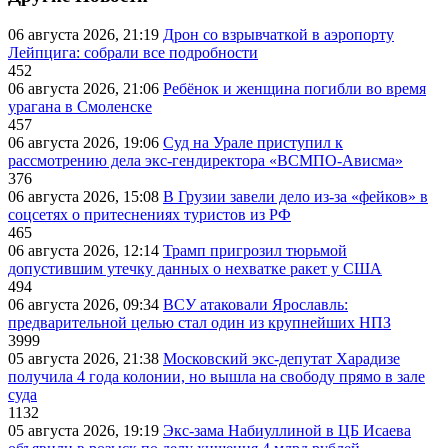
06 августа 2026, 21:19
Дрон со взрывчаткой в аэропорту
Лейпцига: собрали все подробности
452
06 августа 2026, 21:06
Ребёнок и женщина погибли во время
урагана в Смоленске
457
06 августа 2026, 19:06
Суд на Урале приступил к
рассмотрению дела экс-гендиректора «ВСМПО-Ависма»
376
06 августа 2026, 15:08
В Грузии завели дело из-за «фейков» в
соцсетях о притеснениях туристов из РФ
465
06 августа 2026, 12:14
Трамп пригрозил тюрьмой
допустившим утечку данных о нехватке ракет у США
494
06 августа 2026, 09:34
ВСУ атаковали Ярославль:
предварительной целью стал один из крупнейших НПЗ
3999
05 августа 2026, 21:38
Московский экс-депутат Харадизе
получила 4 года колонии, но вышла на свободу прямо в зале
суда
1132
05 августа 2026, 19:19
Экс-зама Набиуллиной в ЦБ Исаева