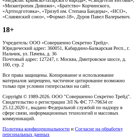
«Меджлис крымско-татарского народа», «Свидетели Иеговы»,
«Мизантропик Дивижн», «Братство» Корчинского,
«Артподготовка», «Тризуб им. Степана Бандеры», «НСО»,
«Славянский союз», «Формат-18», Дуров Павел Валерьевич.
18+
Учредитель: ООО «Совершенно Секретно Трейд».
Юридический адрес: 360051, Кабардино-Балкарская Респ., г.
Нальчик, ул. Пачева, д. 36
Почтовый адрес: 127247, г. Москва, Дмитровское шоссе, д.
100, стр. 2
Все права защищены. Копирование и использование
материалов запрещено, частичное цитирование возможно
только при условии гиперссылки на сайт.
Copyright © 1989-2026. ООО "Совершенно Секретно Трейд".
Свидетельство о регистрации ЭЛ № ФС 77-79634 от
25.12.2020 г., выдано Федеральной службой по надзору в
сфере связи, информационных технологий и массовых
коммуникаций.
Политика конфиценциальности
и
Согласие на обработку
персональных данных