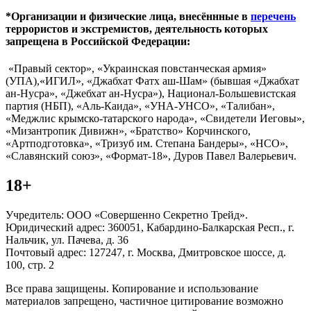
*Организации и физические лица, внесённные в
перечень
террористов и экстремистов, деятельность которых
запрещена в Российской Федерации:
«Правый сектор», «Украинская повстанческая армия»
(УПА),«ИГИЛ», «Джабхат Фатх аш-Шам» (бывшая «Джабхат
ан-Нусра», «Джебхат ан-Нусра»), Национал-Большевистская
партия (НБП), «Аль-Каида», «УНА-УНСО», «Талибан»,
«Меджлис крымско-татарского народа», «Свидетели Иеговы»,
«Мизантропик Дивижн», «Братство» Корчинского,
«Артподготовка», «Тризуб им. Степана Бандеры», «НСО»,
«Славянский союз», «Формат-18», Дуров Павел Валерьевич.
18+
Учредитель: ООО «Совершенно Секретно Трейд».
Юридический адрес: 360051, Кабардино-Балкарская Респ., г.
Нальчик, ул. Пачева, д. 36
Почтовый адрес: 127247, г. Москва, Дмитровское шоссе, д.
100, стр. 2
Все права защищены. Копирование и использование
материалов запрещено, частичное цитирование возможно