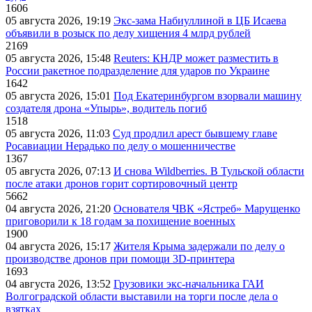
1606
05 августа 2026, 19:19
Экс-зама Набиуллиной в ЦБ Исаева
объявили в розыск по делу хищения 4 млрд рублей
2169
05 августа 2026, 15:48
Reuters: КНДР может разместить в
России ракетное подразделение для ударов по Украине
1642
05 августа 2026, 15:01
Под Екатеринбургом взорвали машину
создателя дрона «Упырь», водитель погиб
1518
05 августа 2026, 11:03
Суд продлил арест бывшему главе
Росавиации Нерадько по делу о мошенничестве
1367
05 августа 2026, 07:13
И снова Wildberries. В Тульской области
после атаки дронов горит сортировочный центр
5662
04 августа 2026, 21:20
Основателя ЧВК «Ястреб» Марущенко
приговорили к 18 годам за похищение военных
1900
04 августа 2026, 15:17
Жителя Крыма задержали по делу о
производстве дронов при помощи 3D‑принтера
1693
04 августа 2026, 13:52
Грузовики экс-начальника ГАИ
Волгоградской области выставили на торги после дела о
взятках