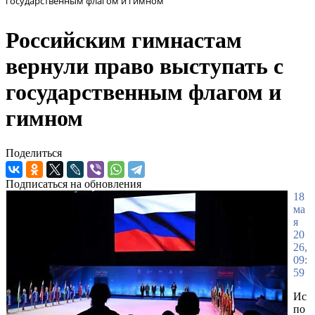
государственным флагом и гимном
Российским гимнастам
вернули право выступать с
государственным флагом и
гимном
Поделиться
Подписаться на обновления
18
ма
я
20
26,
09:
59
Ис
по