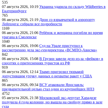
535
07 августа 2026, 10:19
Украина ударила по складу Wildberries в
Екатеринбурге
765
06 августа 2026, 21:19
Дрон со взрывчаткой в аэропорту
Лейпцига: собрали все подробности
1169
06 августа 2026, 21:06
Ребёнок и женщина погибли во время
урагана в Смоленске
1040
06 августа 2026, 19:06
Суд на Урале приступил к
рассмотрению дела экс-гендиректора «ВСМПО-Ависма»
842
06 августа 2026, 15:08
В Грузии завели дело из-за «фейков» в
соцсетях о притеснениях туристов из РФ
919
06 августа 2026, 12:14
Трамп пригрозил тюрьмой
допустившим утечку данных о нехватке ракет у США
865
06 августа 2026, 09:34
ВСУ атаковали Ярославль:
предварительной целью стал один из крупнейших НПЗ
4752
05 августа 2026, 21:38
Московский экс-депутат Харадизе
получила 4 года колонии, но вышла на свободу прямо в зале
суда