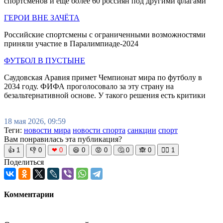
спортсменов и ещё более 60 россиян под другими флагами
ГЕРОИ ВНЕ ЗАЧЁТА
Российские спортсмены с ограниченными возможностями
приняли участие в Паралимпиаде-2024
ФУТБОЛ В ПУСТЫНЕ
Саудовская Аравия примет Чемпионат мира по футболу в
2034 году. ФИФА проголосовало за эту страну на
безальтернативной основе. У такого решения есть критики
18 мая 2026, 09:59
Теги:
новости мира
новости спорта
санкции
спорт
Вам понравилась эта публикация?
👍
1
👎
0
❤
0
😆
0
😡
0
🤔
0
🙈
0
🧘‍♀️
1
Поделиться
Комментарии