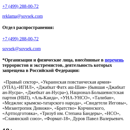
+7 (499) 288-00-72
reklama@sovsek.com
Отдел распространения:
+7 (499) 288-00-72
sovsek@sovsek.com
*Организации и физические лица, внесённные в
перечень
террористов и экстремистов, деятельность которых
запрещена в Российской Федерации:
«Правый сектор», «Украинская повстанческая армия»
(УПА),«ИГИЛ», «Джабхат Фатх аш-Шам» (бывшая «Джабхат
ан-Нусра», «Джебхат ан-Нусра»), Национал-Большевистская
партия (НБП), «Аль-Каида», «УНА-УНСО», «Талибан»,
«Меджлис крымско-татарского народа», «Свидетели Иеговы»,
«Мизантропик Дивижн», «Братство» Корчинского,
«Артподготовка», «Тризуб им. Степана Бандеры», «НСО»,
«Славянский союз», «Формат-18», Дуров Павел Валерьевич.