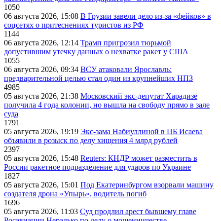
1050
06 августа 2026, 15:08
В Грузии завели дело из-за «фейков» в
соцсетях о притеснениях туристов из РФ
1144
06 августа 2026, 12:14
Трамп пригрозил тюрьмой
допустившим утечку данных о нехватке ракет у США
1055
06 августа 2026, 09:34
ВСУ атаковали Ярославль:
предварительной целью стал один из крупнейших НПЗ
4985
05 августа 2026, 21:38
Московский экс-депутат Харадизе
получила 4 года колонии, но вышла на свободу прямо в зале
суда
1791
05 августа 2026, 19:19
Экс-зама Набиуллиной в ЦБ Исаева
объявили в розыск по делу хищения 4 млрд рублей
2397
05 августа 2026, 15:48
Reuters: КНДР может разместить в
России ракетное подразделение для ударов по Украине
1827
05 августа 2026, 15:01
Под Екатеринбургом взорвали машину
создателя дрона «Упырь», водитель погиб
1696
05 августа 2026, 11:03
Суд продлил арест бывшему главе
Росавиации Нерадько по делу о мошенничестве