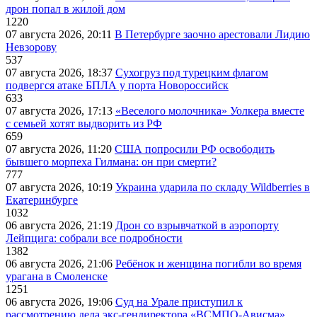
дрон попал в жилой дом
1220
07 августа 2026, 20:11
В Петербурге заочно арестовали Лидию
Невзорову
537
07 августа 2026, 18:37
Сухогруз под турецким флагом
подвергся атаке БПЛА у порта Новороссийск
633
07 августа 2026, 17:13
«Веселого молочника» Уолкера вместе
с семьей хотят выдворить из РФ
659
07 августа 2026, 11:20
США попросили РФ освободить
бывшего морпеха Гилмана: он при смерти?
777
07 августа 2026, 10:19
Украина ударила по складу Wildberries в
Екатеринбурге
1032
06 августа 2026, 21:19
Дрон со взрывчаткой в аэропорту
Лейпцига: собрали все подробности
1382
06 августа 2026, 21:06
Ребёнок и женщина погибли во время
урагана в Смоленске
1251
06 августа 2026, 19:06
Суд на Урале приступил к
рассмотрению дела экс-гендиректора «ВСМПО-Ависма»