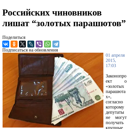
Российских чиновников
лишат “золотых парашютов”
Поделиться
Подписаться на обновления
01 апреля
2015,
17:03
Законопро
ект о
«золотых
парашюта
х»,
согласно
которому
депутаты
не могут
получать
крупные