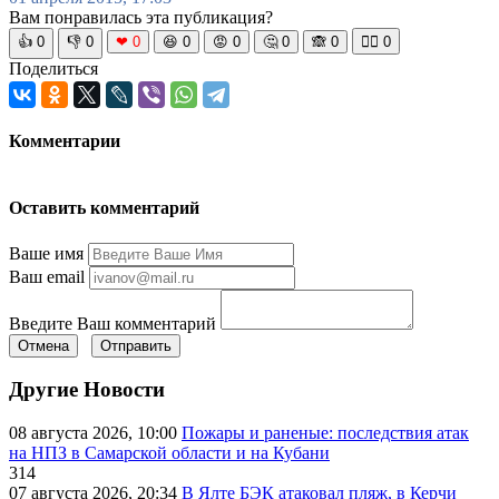
Вам понравилась эта публикация?
👍
0
👎
0
❤
0
😆
0
😡
0
🤔
0
🙈
0
🧘‍♀️
0
Поделиться
Комментарии
Оставить комментарий
Ваше имя
Ваш email
Введите Ваш комментарий
Отмена
Отправить
Другие Новости
08 августа 2026, 10:00
Пожары и раненые: последствия атак
на НПЗ в Самарской области и на Кубани
314
07 августа 2026, 20:34
В Ялте БЭК атаковал пляж, в Керчи