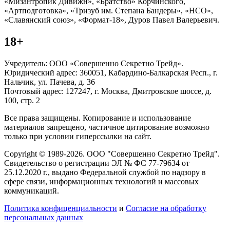
«Мизантропик Дивижн», «Братство» Корчинского,
«Артподготовка», «Тризуб им. Степана Бандеры», «НСО»,
«Славянский союз», «Формат-18», Дуров Павел Валерьевич.
18+
Учредитель: ООО «Совершенно Секретно Трейд».
Юридический адрес: 360051, Кабардино-Балкарская Респ., г.
Нальчик, ул. Пачева, д. 36
Почтовый адрес: 127247, г. Москва, Дмитровское шоссе, д.
100, стр. 2
Все права защищены. Копирование и использование
материалов запрещено, частичное цитирование возможно
только при условии гиперссылки на сайт.
Copyright © 1989-2026. ООО "Совершенно Секретно Трейд".
Свидетельство о регистрации ЭЛ № ФС 77-79634 от
25.12.2020 г., выдано Федеральной службой по надзору в
сфере связи, информационных технологий и массовых
коммуникаций.
Политика конфиценциальности
и
Согласие на обработку
персональных данных