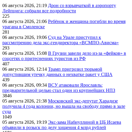
06 августа 2026, 21:19
Дрон со взрывчаткой в аэропорту
Лейпцига: собрали все подробности
225
06 августа 2026, 21:06
Ребёнок и женщина погибли во время
урагана в Смоленске
281
06 августа 2026, 19:06
Суд на Урале приступил к
рассмотрению дела экс-гендиректора «ВСМПО-Ависма»
293
06 августа 2026, 15:08
В Грузии завели дело из-за «фейков» в
соцсетях о притеснениях туристов из РФ
407
06 августа 2026, 12:14
Трамп пригрозил тюрьмой
допустившим утечку данных о нехватке ракет у США
439
06 августа 2026, 09:34
ВСУ атаковали Ярославль:
предварительной целью стал один из крупнейших НПЗ
3846
05 августа 2026, 21:38
Московский экс-депутат Харадизе
получила 4 года колонии, но вышла на свободу прямо в зале
суда
1049
05 августа 2026, 19:19
Экс-зама Набиуллиной в ЦБ Исаева
объявили в розыск по делу хищения 4 млрд рублей