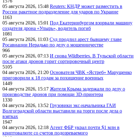
1576
05 августа 2026, 15:48
Reuters: КНДР может разместить в
России ракетное подразделение для ударов по Украине
1163
05 августа 2026, 15:01
Под Екатеринбургом взорвали машину
создателя дрона «Упырь», водитель погиб
1081
05 августа 2026, 11:03
Суд продлил арест бывшему главе
Росавиации Нерадько по делу о мошенничестве
966
05 августа 2026, 07:13
И снова Wildberries. В Тульской области
после атаки дронов горит сортировочный центр
5105
04 августа 2026, 21:20
Основателя ЧВК «Ястреб» Марущенко
приговорили к 18 годам за похищение военных
1449
04 августа 2026, 15:17
Жителя Крыма задержали по делу о
производстве дронов при помощи 3D‑принтера
1330
04 августа 2026, 13:52
Грузовики экс-начальника ГАИ
Волгоградской области выставили на торги после дела о
взятках
1947
04 августа 2026, 12:18
Агент ФБР украл почти $1 млн в
криптовалюте со счетов подозреваемого