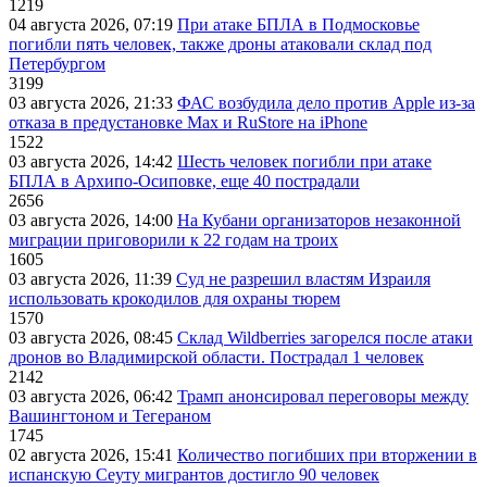
1219
04 августа 2026, 07:19
При атаке БПЛА в Подмосковье
погибли пять человек, также дроны атаковали склад под
Петербургом
3199
03 августа 2026, 21:33
ФАС возбудила дело против Apple из-за
отказа в предустановке Max и RuStore на iPhone
1522
03 августа 2026, 14:42
Шесть человек погибли при атаке
БПЛА в Архипо-Осиповке, еще 40 пострадали
2656
03 августа 2026, 14:00
На Кубани организаторов незаконной
миграции приговорили к 22 годам на троих
1605
03 августа 2026, 11:39
Суд не разрешил властям Израиля
использовать крокодилов для охраны тюрем
1570
03 августа 2026, 08:45
Склад Wildberries загорелся после атаки
дронов во Владимирской области. Пострадал 1 человек
2142
03 августа 2026, 06:42
Трамп анонсировал переговоры между
Вашингтоном и Тегераном
1745
02 августа 2026, 15:41
Количество погибших при вторжении в
испанскую Сеуту мигрантов достигло 90 человек