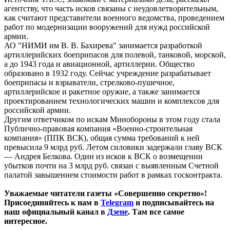
агентству, что часть исков связаны с неудовлетворительным,
как считают представители военного ведомства, проведением
работ по модернизации вооружений для нужд российской
армии.
АО "НИМИ им В. В. Бахирева" занимается разработкой
артиллерийских боеприпасов для полевой, танковой, морской,
а до 1943 года и авиационной, артиллерии. Общество
образовано в 1932 году. Сейчас учреждение разрабатывает
боеприпасы и взрыватели, стрелково-пушечное,
артиллерийское и ракетное оружие, а также занимается
проектированием технологических машин и комплексов для
российской армии.
Другим ответчиком по искам Минобороны в этом году стала
Публично-правовая компания «Военно-строительная
компания» (ППК ВСК), общая сумма требований к ней
превысила 9 млрд руб. Летом силовики задержали главу ВСК
— Андрея Белкова. Один из исков к ВСК о возмещении
убытков почти на 3 млрд руб. связан с выявленным Счетной
палатой завышением стоимости работ в рамках госконтракта.
Уважаемые читатели газеты «Совершенно секретно»!
Присоединяйтесь к нам в
Telegram
и подписывайтесь на
наш официальный канал в
Дзене
. Там все самое
интересное.