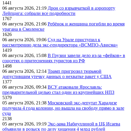
1441
06 августа 2026, 21:19
Дрон со взрывчаткой в аэропорту
Лейпцига: собрали все подробности
1767
06 августа 2026, 21:06
Ребёнок и женщина погибли во время
урагана в Смоленске
1626
06 августа 2026, 19:06
Суд на Урале приступил к
рассмотрению дела экс-гендиректора «ВСМПО-Ависма»
1419
06 августа 2026, 15:08
В Грузии завели дело из-за «фейков» в
соцсетях о притеснениях туристов из РФ
1498
06 августа 2026, 12:14
Трамп пригрозил тюрьмой
допустившим утечку данных о нехватке ракет у США
1377
06 августа 2026, 09:34
ВСУ атаковали Ярославль:
предварительной целью стал один из крупнейших НПЗ
5379
05 августа 2026, 21:38
Московский экс-депутат Харадизе
получила 4 года колонии, но вышла на свободу прямо в зале
суда
2138
05 августа 2026, 19:19
Экс-зама Набиуллиной в ЦБ Исаева
объявили в розыск по делу хищения 4 млрд рублей