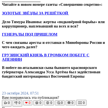
____________________
Читайте в новом номере газеты «Совершенно секретно»:
ЗОЛОТЫЕ ЗВЁЗДЫ ЗА РЕШЁТКОЙ
Дело Тимура Иванова: жертва «подковёрной борьбы» или
коррупционер, наплевавший на всех и вся?
ГЕНЕРАЛЫ ПОД ПРИЦЕЛОМ
С чем связаны аресты и отставки в Минобороны России и
чего ожидать далее?
ГРУЗИНСКИЙ КНЯЗЬ В ГРОМКОМ ПОБЕГЕ С
АПЕННИН
В побеге по-итальянски сына бывшего красноярского
губернатора Александра Усса Артёма был задействован
бандитский интернационал Восточной Европы
23 октября 2024, 07:51
Вам понравилась эта публикация?
👍
0
👎
0
❤
0
😆
0
😡
0
🤔
0
🙈
0
🧘‍♀️
0