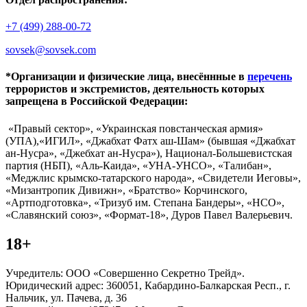
+7 (499) 288-00-72
sovsek@sovsek.com
*Организации и физические лица, внесённные в
перечень
террористов и экстремистов, деятельность которых
запрещена в Российской Федерации:
«Правый сектор», «Украинская повстанческая армия»
(УПА),«ИГИЛ», «Джабхат Фатх аш-Шам» (бывшая «Джабхат
ан-Нусра», «Джебхат ан-Нусра»), Национал-Большевистская
партия (НБП), «Аль-Каида», «УНА-УНСО», «Талибан»,
«Меджлис крымско-татарского народа», «Свидетели Иеговы»,
«Мизантропик Дивижн», «Братство» Корчинского,
«Артподготовка», «Тризуб им. Степана Бандеры», «НСО»,
«Славянский союз», «Формат-18», Дуров Павел Валерьевич.
18+
Учредитель: ООО «Совершенно Секретно Трейд».
Юридический адрес: 360051, Кабардино-Балкарская Респ., г.
Нальчик, ул. Пачева, д. 36