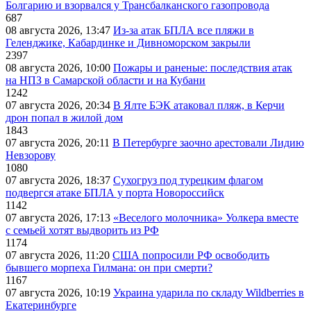
Болгарию и взорвался у Трансбалканского газопровода
687
08 августа 2026, 13:47
Из-за атак БПЛА все пляжи в
Геленджике, Кабардинке и Дивноморском закрыли
2397
08 августа 2026, 10:00
Пожары и раненые: последствия атак
на НПЗ в Самарской области и на Кубани
1242
07 августа 2026, 20:34
В Ялте БЭК атаковал пляж, в Керчи
дрон попал в жилой дом
1843
07 августа 2026, 20:11
В Петербурге заочно арестовали Лидию
Невзорову
1080
07 августа 2026, 18:37
Сухогруз под турецким флагом
подвергся атаке БПЛА у порта Новороссийск
1142
07 августа 2026, 17:13
«Веселого молочника» Уолкера вместе
с семьей хотят выдворить из РФ
1174
07 августа 2026, 11:20
США попросили РФ освободить
бывшего морпеха Гилмана: он при смерти?
1167
07 августа 2026, 10:19
Украина ударила по складу Wildberries в
Екатеринбурге