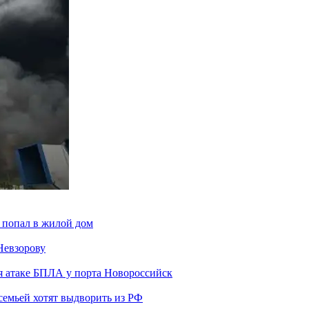
 попал в жилой дом
Невзорову
я атаке БПЛА у порта Новороссийск
семьей хотят выдворить из РФ