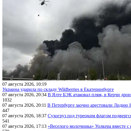
07 августа 2026, 10:19
Украина ударила по складу Wildberries в Екатеринбурге
07 августа 2026, 20:34
В Ялте БЭК атаковал пляж, в Керчи дрон
1032
07 августа 2026, 20:11
В Петербурге заочно арестовали Лидию 
447
07 августа 2026, 18:37
Сухогруз под турецким флагом подвергс
541
07 августа 2026, 17:13
«Веселого молочника» Уолкера вместе с 