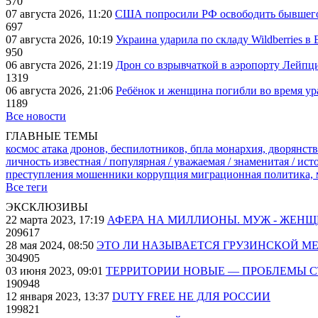
570
07 августа 2026, 11:20
США попросили РФ освободить бывшего 
697
07 августа 2026, 10:19
Украина ударила по складу Wildberries в
950
06 августа 2026, 21:19
Дрон со взрывчаткой в аэропорту Лейпци
1319
06 августа 2026, 21:06
Ребёнок и женщина погибли во время ур
1189
Все новости
ГЛАВНЫЕ ТЕМЫ
космос
атака дронов, беспилотников, бпла
монархия, дворянств
личность известная / популярная / уважаемая / знаменитая / ис
преступления
мошенники
коррупция
миграционная политика,
Все теги
ЭКСКЛЮЗИВЫ
22 марта 2023, 17:19
АФЕРА НА МИЛЛИОНЫ. МУЖ - ЖЕН
209617
28 мая 2024, 08:50
ЭТО ЛИ НАЗЫВАЕТСЯ ГРУЗИНСКОЙ М
304905
03 июня 2023, 09:01
ТЕРРИТОРИИ НОВЫЕ — ПРОБЛЕМЫ 
190948
12 января 2023, 13:37
DUTY FREE НЕ ДЛЯ РОССИИ
199821