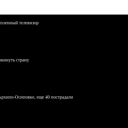
упленный телевизор
окинуть страну
Архипо-Осиповке, еще 40 пострадали