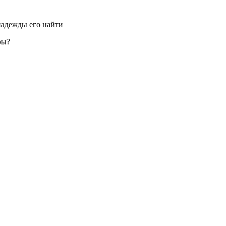
надежды его найти
ры?