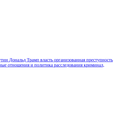
утин
Дональд Трамп
власть
организованная преступность
ные отношения и политика
расследования
криминал,