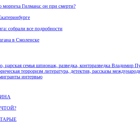
морпеха Гилмана: он при смерти?
 Екатеринбурге
га: собрали все подробности
агана в Смоленске
о, царская семья
шпионаж, разведка, контрразведка
Владимир П
торическая
терроризм
литература, детектив, рассказы
международ
 мигранты
интервью
ЩИНА
ЕЧТОЙ?
СТАРЫЕ