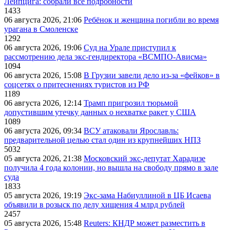
Лейпцига: собрали все подробности
1433
06 августа 2026, 21:06
Ребёнок и женщина погибли во время
урагана в Смоленске
1292
06 августа 2026, 19:06
Суд на Урале приступил к
рассмотрению дела экс-гендиректора «ВСМПО-Ависма»
1094
06 августа 2026, 15:08
В Грузии завели дело из-за «фейков» в
соцсетях о притеснениях туристов из РФ
1189
06 августа 2026, 12:14
Трамп пригрозил тюрьмой
допустившим утечку данных о нехватке ракет у США
1089
06 августа 2026, 09:34
ВСУ атаковали Ярославль:
предварительной целью стал один из крупнейших НПЗ
5032
05 августа 2026, 21:38
Московский экс-депутат Харадизе
получила 4 года колонии, но вышла на свободу прямо в зале
суда
1833
05 августа 2026, 19:19
Экс-зама Набиуллиной в ЦБ Исаева
объявили в розыск по делу хищения 4 млрд рублей
2457
05 августа 2026, 15:48
Reuters: КНДР может разместить в