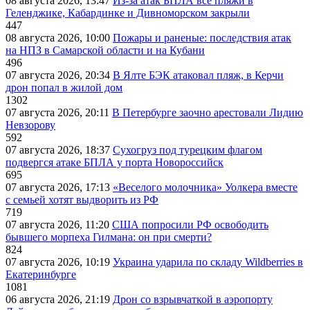
08 августа 2026, 13:47
Из-за атак БПЛА все пляжи в
Геленджике, Кабардинке и Дивноморском закрыли
447
08 августа 2026, 10:00
Пожары и раненые: последствия атак
на НПЗ в Самарской области и на Кубани
496
07 августа 2026, 20:34
В Ялте БЭК атаковал пляж, в Керчи
дрон попал в жилой дом
1302
07 августа 2026, 20:11
В Петербурге заочно арестовали Лидию
Невзорову
592
07 августа 2026, 18:37
Сухогруз под турецким флагом
подвергся атаке БПЛА у порта Новороссийск
695
07 августа 2026, 17:13
«Веселого молочника» Уолкера вместе
с семьей хотят выдворить из РФ
719
07 августа 2026, 11:20
США попросили РФ освободить
бывшего морпеха Гилмана: он при смерти?
824
07 августа 2026, 10:19
Украина ударила по складу Wildberries в
Екатеринбурге
1081
06 августа 2026, 21:19
Дрон со взрывчаткой в аэропорту