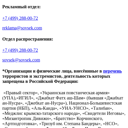
Рекламный отдел:
+7 (499) 288-00-72
reklama@sovsek.com
Отдел распространения:
+7 (499) 288-00-72
sovsek@sovsek.com
*Организации и физические лица, внесённные в
перечень
террористов и экстремистов, деятельность которых
запрещена в Российской Федерации:
«Правый сектор», «Украинская повстанческая армия»
(УПА),«ИГИЛ», «Джабхат Фатх аш-Шам» (бывшая «Джабхат
ан-Нусра», «Джебхат ан-Нусра»), Национал-Большевистская
партия (НБП), «Аль-Каида», «УНА-УНСО», «Талибан»,
«Меджлис крымско-татарского народа», «Свидетели Иеговы»,
«Мизантропик Дивижн», «Братство» Корчинского,
«Артподготовка», «Тризуб им. Степана Бандеры», «НСО»,