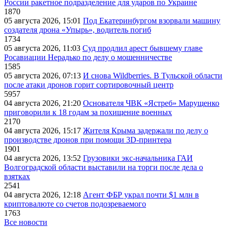
России ракетное подразделение для ударов по Украине
1870
05 августа 2026, 15:01
Под Екатеринбургом взорвали машину
создателя дрона «Упырь», водитель погиб
1734
05 августа 2026, 11:03
Суд продлил арест бывшему главе
Росавиации Нерадько по делу о мошенничестве
1585
05 августа 2026, 07:13
И снова Wildberries. В Тульской области
после атаки дронов горит сортировочный центр
5957
04 августа 2026, 21:20
Основателя ЧВК «Ястреб» Марущенко
приговорили к 18 годам за похищение военных
2170
04 августа 2026, 15:17
Жителя Крыма задержали по делу о
производстве дронов при помощи 3D‑принтера
1901
04 августа 2026, 13:52
Грузовики экс-начальника ГАИ
Волгоградской области выставили на торги после дела о
взятках
2541
04 августа 2026, 12:18
Агент ФБР украл почти $1 млн в
криптовалюте со счетов подозреваемого
1763
Все новости