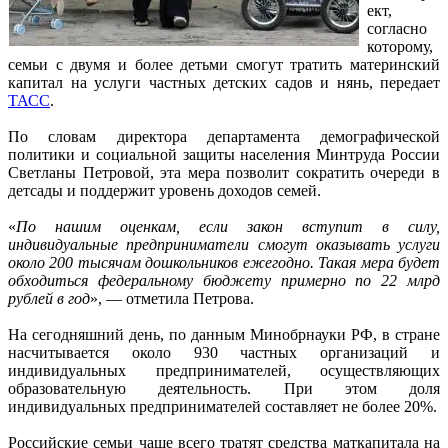
ект,
согласно
которому,
семьи с двумя и более детьми смогут тратить материнский
капитал на услуги частных детских садов и нянь, передает
ТАСС
.
По словам директора департамента демографической
политики и социальной защиты населения Минтруда России
Светланы Петровой, эта мера позволит сократить очереди в
детсады и поддержит уровень доходов семей.
«
По нашим оценкам, если закон вступит в силу,
индивидуальные предприниматели смогут оказывать услуги
около 200 тысячам дошкольников ежегодно. Такая мера будет
обходиться федеральному бюджету примерно по 22 млрд
рублей в год
», — отметила Петрова.
На сегодняшний день, по данным Минобрнауки РФ, в стране
насчитывается около 930 частных организаций и
индивидуальных предпринимателей, осуществляющих
образовательную деятельность. При этом доля
индивидуальных предпринимателей составляет не более 20%.
Российские семьи чаще всего тратят средства маткапитала на