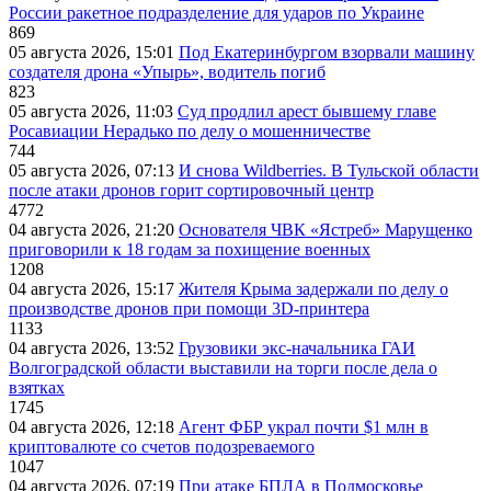
России ракетное подразделение для ударов по Украине
869
05 августа 2026, 15:01
Под Екатеринбургом взорвали машину
создателя дрона «Упырь», водитель погиб
823
05 августа 2026, 11:03
Суд продлил арест бывшему главе
Росавиации Нерадько по делу о мошенничестве
744
05 августа 2026, 07:13
И снова Wildberries. В Тульской области
после атаки дронов горит сортировочный центр
4772
04 августа 2026, 21:20
Основателя ЧВК «Ястреб» Марущенко
приговорили к 18 годам за похищение военных
1208
04 августа 2026, 15:17
Жителя Крыма задержали по делу о
производстве дронов при помощи 3D‑принтера
1133
04 августа 2026, 13:52
Грузовики экс-начальника ГАИ
Волгоградской области выставили на торги после дела о
взятках
1745
04 августа 2026, 12:18
Агент ФБР украл почти $1 млн в
криптовалюте со счетов подозреваемого
1047
04 августа 2026, 07:19
При атаке БПЛА в Подмосковье