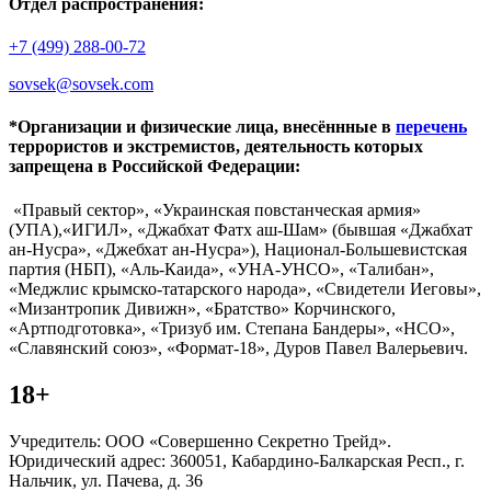
Отдел распространения:
+7 (499) 288-00-72
sovsek@sovsek.com
*Организации и физические лица, внесённные в
перечень
террористов и экстремистов, деятельность которых
запрещена в Российской Федерации:
«Правый сектор», «Украинская повстанческая армия»
(УПА),«ИГИЛ», «Джабхат Фатх аш-Шам» (бывшая «Джабхат
ан-Нусра», «Джебхат ан-Нусра»), Национал-Большевистская
партия (НБП), «Аль-Каида», «УНА-УНСО», «Талибан»,
«Меджлис крымско-татарского народа», «Свидетели Иеговы»,
«Мизантропик Дивижн», «Братство» Корчинского,
«Артподготовка», «Тризуб им. Степана Бандеры», «НСО»,
«Славянский союз», «Формат-18», Дуров Павел Валерьевич.
18+
Учредитель: ООО «Совершенно Секретно Трейд».
Юридический адрес: 360051, Кабардино-Балкарская Респ., г.
Нальчик, ул. Пачева, д. 36