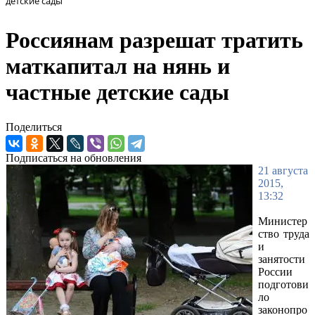
детские сады
Россиянам разрешат тратить
маткапитал на нянь и
частные детские сады
Поделиться
Подписаться на обновления
21 августа
2015,
13:32
Министер
ство труда
и
занятости
России
подготови
ло
законопро