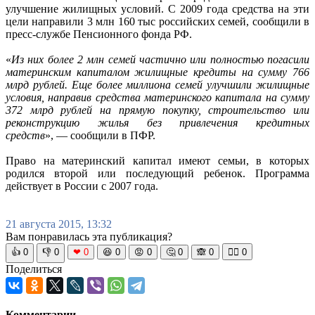
улучшение жилищных условий. С 2009 года средства на эти
цели направили 3 млн 160 тыс российских семей, сообщили в
пресс-службе Пенсионного фонда РФ.
«
Из них более 2 млн семей частично или полностью погасили
материнским капиталом жилищные кредиты на сумму 766
млрд рублей. Еще более миллиона семей улучшили жилищные
условия, направив средства материнского капитала на сумму
372 млрд рублей на прямую покупку, строительство или
реконструкцию жилья без привлечения кредитных
средств
», — сообщили в ПФР.
Право на материнский капитал имеют семьи, в которых
родился второй или последующий ребенок. Программа
действует в России с 2007 года.
21 августа 2015, 13:32
Вам понравилась эта публикация?
👍
0
👎
0
❤
0
😆
0
😡
0
🤔
0
🙈
0
🧘‍♀️
0
Поделиться
Комментарии