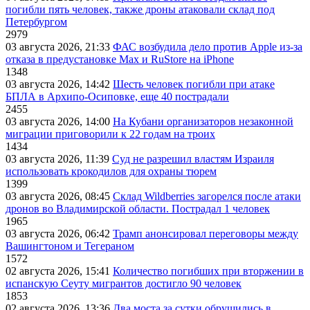
погибли пять человек, также дроны атаковали склад под
Петербургом
2979
03 августа 2026, 21:33
ФАС возбудила дело против Apple из-за
отказа в предустановке Max и RuStore на iPhone
1348
03 августа 2026, 14:42
Шесть человек погибли при атаке
БПЛА в Архипо-Осиповке, еще 40 пострадали
2455
03 августа 2026, 14:00
На Кубани организаторов незаконной
миграции приговорили к 22 годам на троих
1434
03 августа 2026, 11:39
Суд не разрешил властям Израиля
использовать крокодилов для охраны тюрем
1399
03 августа 2026, 08:45
Склад Wildberries загорелся после атаки
дронов во Владимирской области. Пострадал 1 человек
1965
03 августа 2026, 06:42
Трамп анонсировал переговоры между
Вашингтоном и Тегераном
1572
02 августа 2026, 15:41
Количество погибших при вторжении в
испанскую Сеуту мигрантов достигло 90 человек
1853
02 августа 2026, 13:36
Два моста за сутки обрушились в