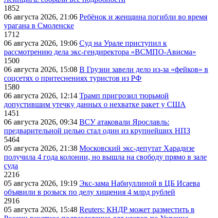
1852
06 августа 2026, 21:06
Ребёнок и женщина погибли во время
урагана в Смоленске
1712
06 августа 2026, 19:06
Суд на Урале приступил к
рассмотрению дела экс-гендиректора «ВСМПО-Ависма»
1500
06 августа 2026, 15:08
В Грузии завели дело из-за «фейков» в
соцсетях о притеснениях туристов из РФ
1580
06 августа 2026, 12:14
Трамп пригрозил тюрьмой
допустившим утечку данных о нехватке ракет у США
1451
06 августа 2026, 09:34
ВСУ атаковали Ярославль:
предварительной целью стал один из крупнейших НПЗ
5464
05 августа 2026, 21:38
Московский экс-депутат Харадизе
получила 4 года колонии, но вышла на свободу прямо в зале
суда
2216
05 августа 2026, 19:19
Экс-зама Набиуллиной в ЦБ Исаева
объявили в розыск по делу хищения 4 млрд рублей
2916
05 августа 2026, 15:48
Reuters: КНДР может разместить в