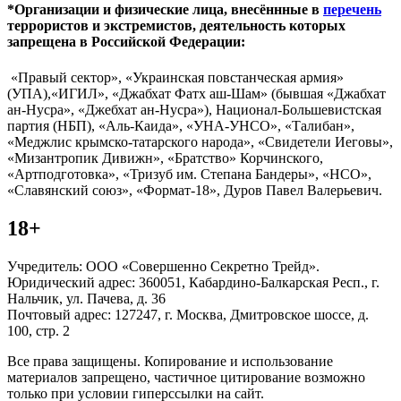
*Организации и физические лица, внесённные в
перечень
террористов и экстремистов, деятельность которых
запрещена в Российской Федерации:
«Правый сектор», «Украинская повстанческая армия»
(УПА),«ИГИЛ», «Джабхат Фатх аш-Шам» (бывшая «Джабхат
ан-Нусра», «Джебхат ан-Нусра»), Национал-Большевистская
партия (НБП), «Аль-Каида», «УНА-УНСО», «Талибан»,
«Меджлис крымско-татарского народа», «Свидетели Иеговы»,
«Мизантропик Дивижн», «Братство» Корчинского,
«Артподготовка», «Тризуб им. Степана Бандеры», «НСО»,
«Славянский союз», «Формат-18», Дуров Павел Валерьевич.
18+
Учредитель: ООО «Совершенно Секретно Трейд».
Юридический адрес: 360051, Кабардино-Балкарская Респ., г.
Нальчик, ул. Пачева, д. 36
Почтовый адрес: 127247, г. Москва, Дмитровское шоссе, д.
100, стр. 2
Все права защищены. Копирование и использование
материалов запрещено, частичное цитирование возможно
только при условии гиперссылки на сайт.