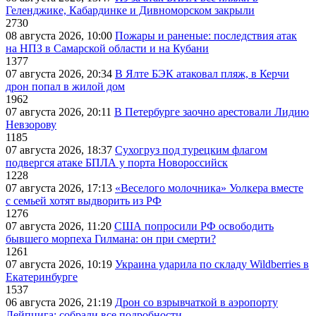
Геленджике, Кабардинке и Дивноморском закрыли
2730
08 августа 2026, 10:00
Пожары и раненые: последствия атак
на НПЗ в Самарской области и на Кубани
1377
07 августа 2026, 20:34
В Ялте БЭК атаковал пляж, в Керчи
дрон попал в жилой дом
1962
07 августа 2026, 20:11
В Петербурге заочно арестовали Лидию
Невзорову
1185
07 августа 2026, 18:37
Сухогруз под турецким флагом
подвергся атаке БПЛА у порта Новороссийск
1228
07 августа 2026, 17:13
«Веселого молочника» Уолкера вместе
с семьей хотят выдворить из РФ
1276
07 августа 2026, 11:20
США попросили РФ освободить
бывшего морпеха Гилмана: он при смерти?
1261
07 августа 2026, 10:19
Украина ударила по складу Wildberries в
Екатеринбурге
1537
06 августа 2026, 21:19
Дрон со взрывчаткой в аэропорту
Лейпцига: собрали все подробности