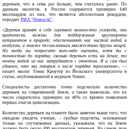
деревьев, что в семь раз больше, чем считалось ранее. По
данным экологов, в России содержится примерно 640
миллиардов из них, что является абсолютным рекордом,
передает
РИА “Новости”
.
«
Деревья хранят в себе огромное количество углерода, они
критически важны для поддержания круговорота
нутриентов в природе, обеспечивают нас чистой водой и
воздухом, а также бесчисленным множеством других вещей.
Но когда вы попросите кого-либо оценить, хотя бы с
точностью до порядка, сколько деревьев есть на Земле, то
почти любой из нас затруднится с ответом. Я и сам был
удивлен, что мы говорим о числе порядка триллионов
», —
пишет эколог Томас Кроутер из Йельского университета в
статье, опубликованной в журнале Nature.
Специалисты достаточно точно подсчитали количество
деревьев на современной Земле, а также выяснили, что их
число сократилось примерно на 46% со времен появления
первых очагов цивилизации.
Количество деревьев на планете было заметно выше того, что
ожидали увидеть ученые, – грубые подсчеты, основанные
только на спутниковых данных, указывали, что на Земле
должно быть около 400 миллиардов деревьев. На самом деле