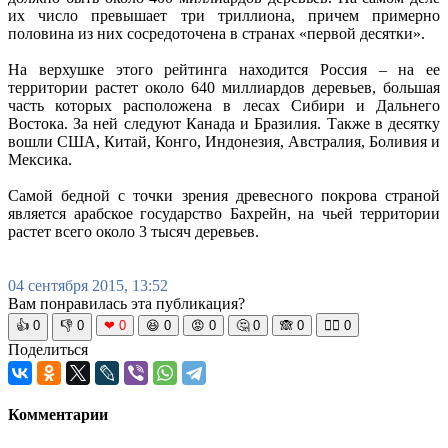
их число превышает три триллиона, причем примерно
половина из них сосредоточена в странах «первой десятки».
На верхушке этого рейтинга находится Россия – на ее
территории растет около 640 миллиардов деревьев, большая
часть которых расположена в лесах Сибири и Дальнего
Востока. За ней следуют Канада и Бразилия. Также в десятку
вошли США, Китай, Конго, Индонезия, Австралия, Боливия и
Мексика.
Самой бедной с точки зрения древесного покрова страной
является арабское государство Бахрейн, на чьей территории
растет всего около 3 тысяч деревьев.
04 сентября 2015, 13:52
Вам понравилась эта публикация?
👍
0
👎
0
❤
0
😆
0
😡
0
🤔
0
🙈
0
🧘‍♀️
0
Поделиться
Комментарии