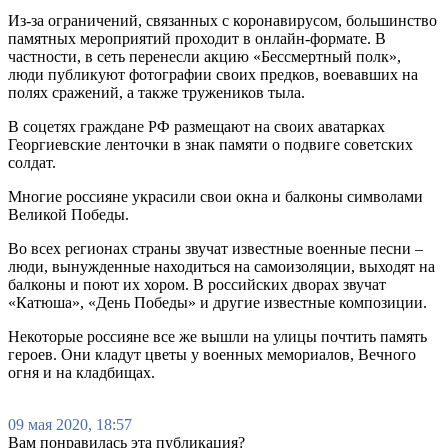
Из-за ограничений, связанных с коронавирусом, большинство
памятных мероприятий проходит в онлайн-формате. В
частности, в сеть перенесли акцию «Бессмертный полк»,
люди публикуют фотографии своих предков, воевавших на
полях сражений, а также тружеников тыла.
В соцетях граждане РФ размещают на своих аватарках
Георгиевские ленточки в знак памяти о подвиге советских
солдат.
Многие россияне украсили свои окна и балконы символами
Великой Победы.
Во всех регионах страны звучат известные военные песни –
люди, вынужденные находиться на самоизоляции, выходят на
балконы и поют их хором. В российских дворах звучат
«Катюша», «День Победы» и другие известные композиции.
Некоторые россияне все же вышли на улицы почтить память
героев. Они кладут цветы у военных мемориалов, Вечного
огня и на кладбищах.
09 мая 2020, 18:57
Вам понравилась эта публикация?