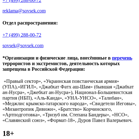
+7 (499) 288-00-72
reklama@sovsek.com
Отдел распространения:
+7 (499) 288-00-72
sovsek@sovsek.com
*Организации и физические лица, внесённные в
перечень
террористов и экстремистов, деятельность которых
запрещена в Российской Федерации:
«Правый сектор», «Украинская повстанческая армия»
(УПА),«ИГИЛ», «Джабхат Фатх аш-Шам» (бывшая «Джабхат
ан-Нусра», «Джебхат ан-Нусра»), Национал-Большевистская
партия (НБП), «Аль-Каида», «УНА-УНСО», «Талибан»,
«Меджлис крымско-татарского народа», «Свидетели Иеговы»,
«Мизантропик Дивижн», «Братство» Корчинского,
«Артподготовка», «Тризуб им. Степана Бандеры», «НСО»,
«Славянский союз», «Формат-18», Дуров Павел Валерьевич.
18+