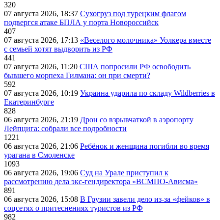
320
07 августа 2026, 18:37
Сухогруз под турецким флагом
подвергся атаке БПЛА у порта Новороссийск
407
07 августа 2026, 17:13
«Веселого молочника» Уолкера вместе
с семьей хотят выдворить из РФ
441
07 августа 2026, 11:20
США попросили РФ освободить
бывшего морпеха Гилмана: он при смерти?
592
07 августа 2026, 10:19
Украина ударила по складу Wildberries в
Екатеринбурге
828
06 августа 2026, 21:19
Дрон со взрывчаткой в аэропорту
Лейпцига: собрали все подробности
1221
06 августа 2026, 21:06
Ребёнок и женщина погибли во время
урагана в Смоленске
1093
06 августа 2026, 19:06
Суд на Урале приступил к
рассмотрению дела экс-гендиректора «ВСМПО-Ависма»
891
06 августа 2026, 15:08
В Грузии завели дело из-за «фейков» в
соцсетях о притеснениях туристов из РФ
982