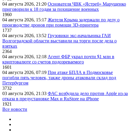
04 августа 2026, 21:20
Основателя ЧВК «Ястреб» Марущенко
приговорили к 18 годам за похищение военных
1960
04 августа 2026, 15:17
Жителя Крыма задержали по делу о
производстве дронов при помощи 3D‑принтера
1737
04 августа 2026, 13:52
Грузовики экс-начальника ГАИ
Волгоградской области выставили на торги после дела о
взятках
2364
04 августа 2026, 12:18
Агент ФБР украл почти $1 млн в
криптовалюте со счетов подозреваемого
1601
04 августа 2026, 07:19
При атаке БПЛА в Подмосковье
погибли пять человек, также дроны атаковали склад под
Петербургом
3732
03 августа 2026, 21:33
ФАС возбудила дело против Apple из-за
отказа в предустановке Max и RuStore на iPhone
1921
Все новости