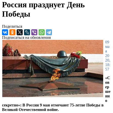
Россия празднует День
Победы
Поделиться
Подписаться на обновления
09
ма
я
20
20,
18:
57
«С
ов
ер
ше
нн
о
секретно»: В России 9 мая отмечают 75-летие Победы в
Великой Отечественной войне.