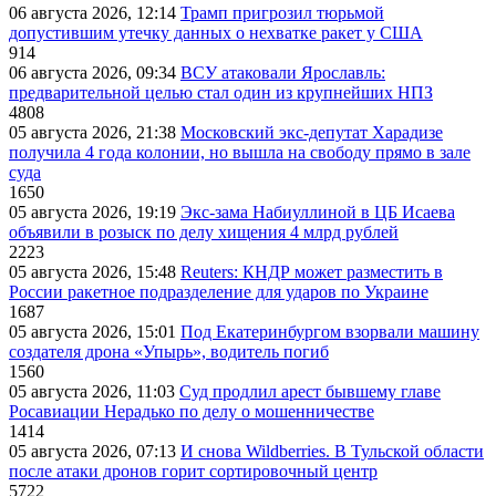
06 августа 2026, 12:14
Трамп пригрозил тюрьмой
допустившим утечку данных о нехватке ракет у США
914
06 августа 2026, 09:34
ВСУ атаковали Ярославль:
предварительной целью стал один из крупнейших НПЗ
4808
05 августа 2026, 21:38
Московский экс-депутат Харадизе
получила 4 года колонии, но вышла на свободу прямо в зале
суда
1650
05 августа 2026, 19:19
Экс-зама Набиуллиной в ЦБ Исаева
объявили в розыск по делу хищения 4 млрд рублей
2223
05 августа 2026, 15:48
Reuters: КНДР может разместить в
России ракетное подразделение для ударов по Украине
1687
05 августа 2026, 15:01
Под Екатеринбургом взорвали машину
создателя дрона «Упырь», водитель погиб
1560
05 августа 2026, 11:03
Суд продлил арест бывшему главе
Росавиации Нерадько по делу о мошенничестве
1414
05 августа 2026, 07:13
И снова Wildberries. В Тульской области
после атаки дронов горит сортировочный центр
5722