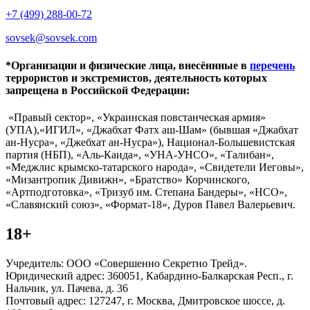
+7 (499) 288-00-72
sovsek@sovsek.com
*Организации и физические лица, внесённные в
перечень
террористов и экстремистов, деятельность которых
запрещена в Российской Федерации:
«Правый сектор», «Украинская повстанческая армия»
(УПА),«ИГИЛ», «Джабхат Фатх аш-Шам» (бывшая «Джабхат
ан-Нусра», «Джебхат ан-Нусра»), Национал-Большевистская
партия (НБП), «Аль-Каида», «УНА-УНСО», «Талибан»,
«Меджлис крымско-татарского народа», «Свидетели Иеговы»,
«Мизантропик Дивижн», «Братство» Корчинского,
«Артподготовка», «Тризуб им. Степана Бандеры», «НСО»,
«Славянский союз», «Формат-18», Дуров Павел Валерьевич.
18+
Учредитель: ООО «Совершенно Секретно Трейд».
Юридический адрес: 360051, Кабардино-Балкарская Респ., г.
Нальчик, ул. Пачева, д. 36
Почтовый адрес: 127247, г. Москва, Дмитровское шоссе, д.