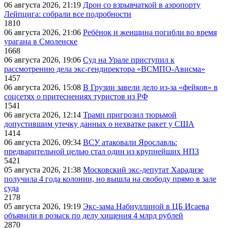
06 августа 2026, 21:19
Дрон со взрывчаткой в аэропорту
Лейпцига: собрали все подробности
1810
06 августа 2026, 21:06
Ребёнок и женщина погибли во время
урагана в Смоленске
1668
06 августа 2026, 19:06
Суд на Урале приступил к
рассмотрению дела экс-гендиректора «ВСМПО-Ависма»
1457
06 августа 2026, 15:08
В Грузии завели дело из-за «фейков» в
соцсетях о притеснениях туристов из РФ
1541
06 августа 2026, 12:14
Трамп пригрозил тюрьмой
допустившим утечку данных о нехватке ракет у США
1414
06 августа 2026, 09:34
ВСУ атаковали Ярославль:
предварительной целью стал один из крупнейших НПЗ
5421
05 августа 2026, 21:38
Московский экс-депутат Харадизе
получила 4 года колонии, но вышла на свободу прямо в зале
суда
2178
05 августа 2026, 19:19
Экс-зама Набиуллиной в ЦБ Исаева
объявили в розыск по делу хищения 4 млрд рублей
2870