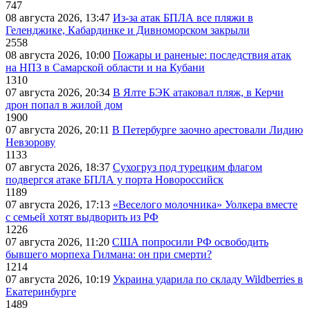
747
08 августа 2026, 13:47
Из-за атак БПЛА все пляжи в
Геленджике, Кабардинке и Дивноморском закрыли
2558
08 августа 2026, 10:00
Пожары и раненые: последствия атак
на НПЗ в Самарской области и на Кубани
1310
07 августа 2026, 20:34
В Ялте БЭК атаковал пляж, в Керчи
дрон попал в жилой дом
1900
07 августа 2026, 20:11
В Петербурге заочно арестовали Лидию
Невзорову
1133
07 августа 2026, 18:37
Сухогруз под турецким флагом
подвергся атаке БПЛА у порта Новороссийск
1189
07 августа 2026, 17:13
«Веселого молочника» Уолкера вместе
с семьей хотят выдворить из РФ
1226
07 августа 2026, 11:20
США попросили РФ освободить
бывшего морпеха Гилмана: он при смерти?
1214
07 августа 2026, 10:19
Украина ударила по складу Wildberries в
Екатеринбурге
1489