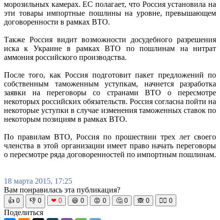
морозильных камерах. ЕС полагает, что Россия установила на
эти товары импортные пошлины на уровне, превышающем
договоренности в рамках ВТО.
Также Россия видит возможности досудебного разрешения
иска к Украине в рамках ВТО по пошлинам на нитрат
аммония российского производства.
После того, как Россия подготовит пакет предложений по
собственным таможенным уступкам, начнется разработка
заявки на переговоры со странами ВТО о пересмотре
некоторых российских обязательств. Россия согласна пойти на
некоторые уступки в случае изменения таможенных ставок по
некоторым позициям в рамках ВТО.
По правилам ВТО, Россия по прошествии трех лет своего
членства в этой организации имеет право начать переговоры
о пересмотре ряда договоренностей по импортным пошлинам.
18 марта 2015, 17:25
Вам понравилась эта публикация?
👍
0
👎
0
❤
0
😆
0
😡
0
🤔
0
🙈
0
🧘‍♀️
0
Поделиться