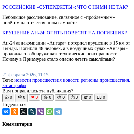
РОССИЙСКИЕ «СУПЕРДЖЕТЫ»: ЧТО С НИМИ НЕ ТАК?
Небольшое расследование, связанное с «проблемным»
полётом на отечественном самолёте
КРУШЕНИЕ АН-24: ОПЯТЬ ПОВЕСЯТ НА ПОГИБШИХ?
Ан-24 авиакомпании «Ангара» потерпел крушение в 15 км от
Тынды. Погибли 48 человек, а в воздушных судах «Ангары»
продолжают обнаруживать технические неисправности.
Почему в Приамурье стало опасно летать самолётами?
21 февраля 2026, 11:15
Теги:
новости происшествия
новости регионы
происшествия,
катастрофы
Вам понравилась эта публикация?
👍
0
👎
0
❤
0
😆
0
😡
0
🤔
0
🙈
0
🧘‍♀️
0
Поделиться
Комментарии