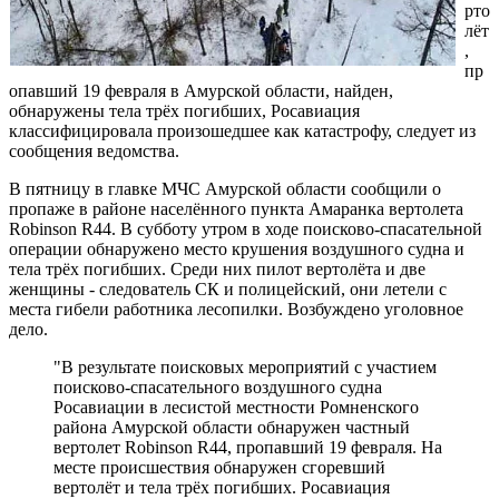
рто
лёт
,
пр
опавший 19 февраля в Амурской области, найден,
обнаружены тела трёх погибших, Росавиация
классифицировала произошедшее как катастрофу, следует из
сообщения ведомства.
В пятницу в главке МЧС Амурской области сообщили о
пропаже в районе населённого пункта Амаранка вертолета
Robinson R44. В субботу утром в ходе поисково-спасательной
операции обнаружено место крушения воздушного судна и
тела трёх погибших. Среди них пилот вертолёта и две
женщины - следователь СК и полицейский, они летели с
места гибели работника лесопилки. Возбуждено уголовное
дело.
"В результате поисковых мероприятий с участием
поисково-спасательного воздушного судна
Росавиации в лесистой местности Ромненского
района Амурской области обнаружен частный
вертолет Robinson R44, пропавший 19 февраля. На
месте происшествия обнаружен сгоревший
вертолёт и тела трёх погибших. Росавиация