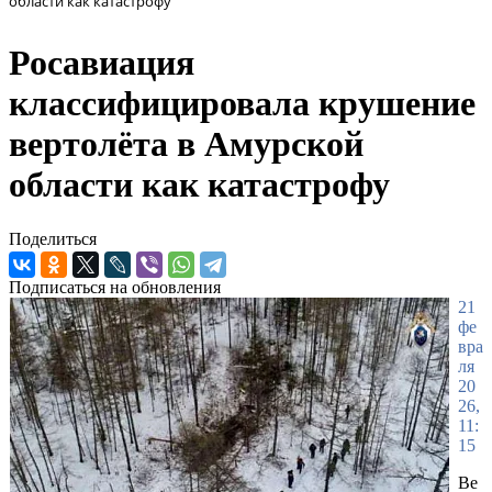
области как катастрофу
Росавиация
классифицировала крушение
вертолёта в Амурской
области как катастрофу
Поделиться
Подписаться на обновления
21
фе
вра
ля
20
26,
11:
15
Ве