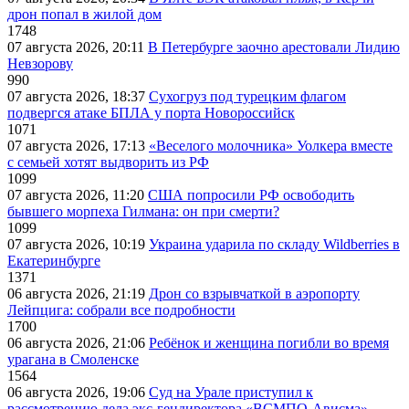
дрон попал в жилой дом
1748
07 августа 2026, 20:11
В Петербурге заочно арестовали Лидию
Невзорову
990
07 августа 2026, 18:37
Сухогруз под турецким флагом
подвергся атаке БПЛА у порта Новороссийск
1071
07 августа 2026, 17:13
«Веселого молочника» Уолкера вместе
с семьей хотят выдворить из РФ
1099
07 августа 2026, 11:20
США попросили РФ освободить
бывшего морпеха Гилмана: он при смерти?
1099
07 августа 2026, 10:19
Украина ударила по складу Wildberries в
Екатеринбурге
1371
06 августа 2026, 21:19
Дрон со взрывчаткой в аэропорту
Лейпцига: собрали все подробности
1700
06 августа 2026, 21:06
Ребёнок и женщина погибли во время
урагана в Смоленске
1564
06 августа 2026, 19:06
Суд на Урале приступил к
рассмотрению дела экс-гендиректора «ВСМПО-Ависма»