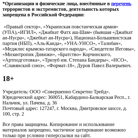
*Организации и физические лица, внесённные в
перечень
террористов и экстремистов, деятельность которых
запрещена в Российской Федерации:
«Правый сектор», «Украинская повстанческая армия»
(УПА),«ИГИЛ», «Джабхат Фатх аш-Шам» (бывшая «Джабхат
ан-Нусра», «Джебхат ан-Нусра»), Национал-Большевистская
партия (НБП), «Аль-Каида», «УНА-УНСО», «Талибан»,
«Меджлис крымско-татарского народа», «Свидетели Иеговы»,
«Мизантропик Дивижн», «Братство» Корчинского,
«Артподготовка», «Тризуб им. Степана Бандеры», «НСО»,
«Славянский союз», «Формат-18», Дуров Павел Валерьевич.
18+
Учредитель: ООО «Совершенно Секретно Трейд».
Юридический адрес: 360051, Кабардино-Балкарская Респ., г.
Нальчик, ул. Пачева, д. 36
Почтовый адрес: 127247, г. Москва, Дмитровское шоссе, д.
100, стр. 2
Все права защищены. Копирование и использование
материалов запрещено, частичное цитирование возможно
только при условии гиперссылки на сайт.