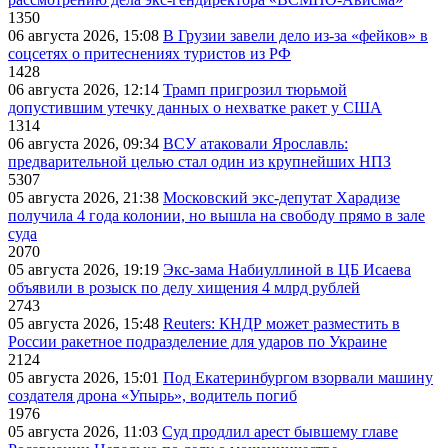
1350
06 августа 2026, 15:08
В Грузии завели дело из-за «фейков» в
соцсетях о притеснениях туристов из РФ
1428
06 августа 2026, 12:14
Трамп пригрозил тюрьмой
допустившим утечку данных о нехватке ракет у США
1314
06 августа 2026, 09:34
ВСУ атаковали Ярославль:
предварительной целью стал один из крупнейших НПЗ
5307
05 августа 2026, 21:38
Московский экс-депутат Харадизе
получила 4 года колонии, но вышла на свободу прямо в зале
суда
2070
05 августа 2026, 19:19
Экс-зама Набиуллиной в ЦБ Исаева
объявили в розыск по делу хищения 4 млрд рублей
2743
05 августа 2026, 15:48
Reuters: КНДР может разместить в
России ракетное подразделение для ударов по Украине
2124
05 августа 2026, 15:01
Под Екатеринбургом взорвали машину
создателя дрона «Упырь», водитель погиб
1976
05 августа 2026, 11:03
Суд продлил арест бывшему главе