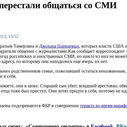
 перестали общаться со СМИ
013, 13:52
ратьев Тамерлана и
Джохара Царнаевых
, которых власти США п
екратили общение с журналистами.Как сообщает корреспондент «
ригад российских и иностранных СМИ, но никто из них не может
о адресу, по которому они находились еще вчера, их нет.
льних родственников семьи, пожелавший остаться неназванным, 
и в себя.
имаете, они в шоке. Старший сын убит, младший арестован, обв
 отца тоже был приступ. Они хотят придти в себя, поэтому не ид
наевы подозреваются ФБР в совершении
теракта во время мараф
ных сетях: «Совершенно секретно» в
Facebook
,
ВКо