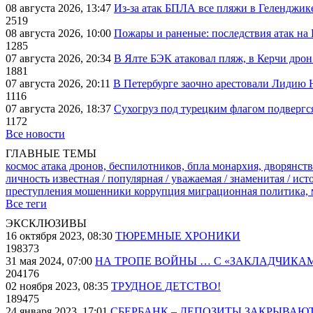
08 августа 2026, 13:47
Из-за атак БПЛА все пляжи в Геленджик
2519
08 августа 2026, 10:00
Пожары и раненые: последствия атак на
1285
07 августа 2026, 20:34
В Ялте БЭК атаковал пляж, в Керчи дрон
1881
07 августа 2026, 20:11
В Петербурге заочно арестовали Лидию 
1116
07 августа 2026, 18:37
Сухогруз под турецким флагом подвергс
1172
Все новости
ГЛАВНЫЕ ТЕМЫ
космос
атака дронов, беспилотников, бпла
монархия, дворянств
личность известная / популярная / уважаемая / знаменитая / ис
преступления
мошенники
коррупция
миграционная политика,
Все теги
ЭКСКЛЮЗИВЫ
16 октября 2023, 08:30
ТЮРЕМНЫЕ ХРОНИКИ
198373
31 мая 2024, 07:00
НА ТРОПЕ ВОЙНЫ … С «ЗАКЛАДЧИКА
204176
02 ноября 2023, 08:35
ТРУДНОЕ ДЕТСТВО!
189475
24 января 2023, 17:01
СБЕРБАНК – ДЕПОЗИТЫ ЗАКРЫВАЮ