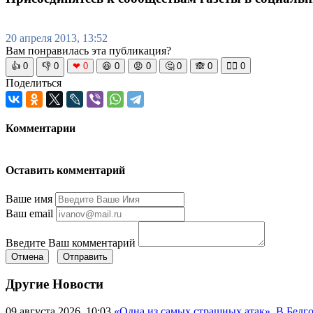
20 апреля 2013, 13:52
Вам понравилась эта публикация?
👍
0
👎
0
❤
0
😆
0
😡
0
🤔
0
🙈
0
🧘‍♀️
0
Поделиться
Комментарии
Оставить комментарий
Ваше имя
Ваш email
Введите Ваш комментарий
Отмена
Отправить
Другие Новости
09 августа 2026, 10:03
«Одна из самых страшных атак». В Белго