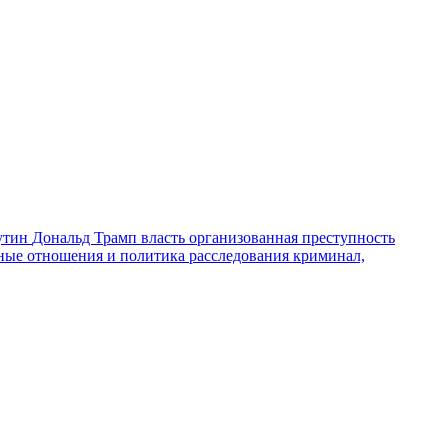
утин
Дональд Трамп
власть
организованная преступность
ные отношения и политика
расследования
криминал,