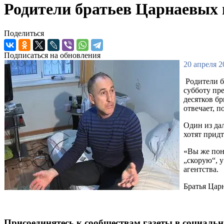
Родители братьев Царнаевых
Поделиться
Подписаться на обновления
20 апреля 2
Родители б
субботу пр
десятков б
отвечает, п
Один из да
хотят придт
«Вы же пон
„скорую“, у
агентства.
Братья Цар
Присоединятесь к сообществам газеты в социаль