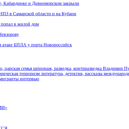
е, Кабардинке и Дивноморском закрыли
 НПЗ в Самарской области и на Кубани
 попал в жилой дом
Невзорову
я атаке БПЛА у порта Новороссийск
о, царская семья
шпионаж, разведка, контрразведка
Владимир П
торическая
терроризм
литература, детектив, рассказы
международ
 мигранты
интервью
МИ»
ТСЯ