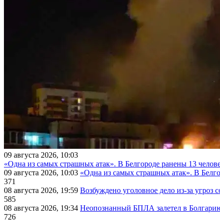
09 августа 2026, 10:03
«Одна из самых страшных атак». В Белгороде ранены 13 челове
09 августа 2026, 10:03
«Одна из самых страшных атак». В Белго
371
08 августа 2026, 19:59
Возбуждено уголовное дело из-за угроз 
585
08 августа 2026, 19:34
Неопознанный БПЛА залетел в Болгарию 
726