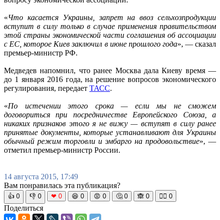
«
Что касается Украины, запрет на ввоз сельхозпродукции
вступит в силу только в случае применения правительством
этой страны экономической части соглашения об ассоциации
с ЕС, которое Киев заключил в июне прошлого года
», — сказал
премьер-министр РФ.
Медведев напомнил, что ранее Москва дала Киеву время —
до 1 января 2016 года, на решение вопросов экономического
регулирования, передает
ТАСС
.
«
По истечении этого срока — если мы не сможем
договориться при посредничестве Европейского Союза, а
никаких признаков этого я не вижу — вступят в силу ранее
принятые документы, которые устанавливают для Украины
обычный режим торговли и эмбарго на продовольствие
», —
отметил премьер-министр России.
14 августа 2015, 17:49
Вам понравилась эта публикация?
👍
0
👎
0
❤
0
😆
0
😡
0
🤔
0
🙈
0
🧘‍♀️
0
Поделиться