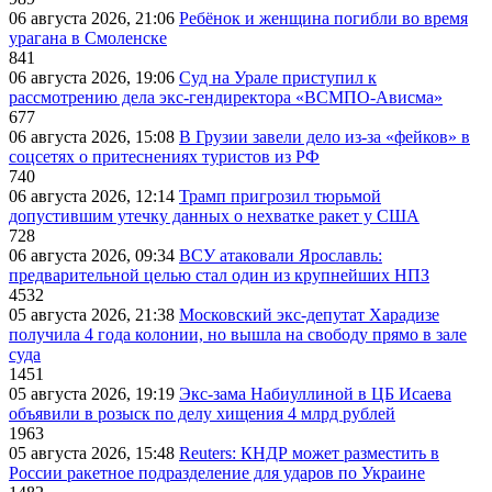
06 августа 2026, 21:06
Ребёнок и женщина погибли во время
урагана в Смоленске
841
06 августа 2026, 19:06
Суд на Урале приступил к
рассмотрению дела экс-гендиректора «ВСМПО-Ависма»
677
06 августа 2026, 15:08
В Грузии завели дело из-за «фейков» в
соцсетях о притеснениях туристов из РФ
740
06 августа 2026, 12:14
Трамп пригрозил тюрьмой
допустившим утечку данных о нехватке ракет у США
728
06 августа 2026, 09:34
ВСУ атаковали Ярославль:
предварительной целью стал один из крупнейших НПЗ
4532
05 августа 2026, 21:38
Московский экс-депутат Харадизе
получила 4 года колонии, но вышла на свободу прямо в зале
суда
1451
05 августа 2026, 19:19
Экс-зама Набиуллиной в ЦБ Исаева
объявили в розыск по делу хищения 4 млрд рублей
1963
05 августа 2026, 15:48
Reuters: КНДР может разместить в
России ракетное подразделение для ударов по Украине