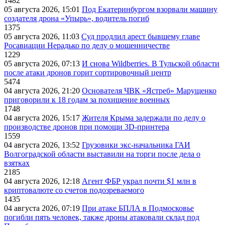
1482
05 августа 2026, 15:01
Под Екатеринбургом взорвали машину
создателя дрона «Упырь», водитель погиб
1375
05 августа 2026, 11:03
Суд продлил арест бывшему главе
Росавиации Нерадько по делу о мошенничестве
1229
05 августа 2026, 07:13
И снова Wildberries. В Тульской области
после атаки дронов горит сортировочный центр
5474
04 августа 2026, 21:20
Основателя ЧВК «Ястреб» Марущенко
приговорили к 18 годам за похищение военных
1748
04 августа 2026, 15:17
Жителя Крыма задержали по делу о
производстве дронов при помощи 3D‑принтера
1559
04 августа 2026, 13:52
Грузовики экс-начальника ГАИ
Волгоградской области выставили на торги после дела о
взятках
2185
04 августа 2026, 12:18
Агент ФБР украл почти $1 млн в
криптовалюте со счетов подозреваемого
1435
04 августа 2026, 07:19
При атаке БПЛА в Подмосковье
погибли пять человек, также дроны атаковали склад под