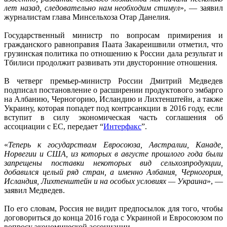
лет назад, следовательно нам необходим стимул
», — заявил
журналистам глава Минсельхоза Отар Данелия.
Государственный министр по вопросам примирения и
гражданского равноправия Паата Закареишвили отметил, что
грузинская политика по отношению к России дала результат и
Тбилиси продолжит развивать эти двусторонние отношения.
В четверг премьер-министр России Дмитрий Медведев
подписал постановление о расширении продуктового эмбарго
на Албанию, Черногорию, Исландию и Лихтенштейн, а также
Украину, которая попадет под контрсанкции в 2016 году, если
вступит в силу экономическая часть соглашения об
ассоциации с ЕС, передает “
Интерфакс
”.
«
Теперь к государствам Евросоюза, Австралии, Канаде,
Норвегии и США, из которых в августе прошлого года были
запрещены поставки некоторых вид сельхозпродукции,
добавился целый ряд стран, а именно Албания, Черногория,
Исландия, Лихтенштейн и на особых условиях — Украина
», —
заявил Медведев.
По его словам, Россия не видит предпосылок для того, чтобы
договориться до конца 2016 года с Украиной и Евросоюзом по
вопросу экономической ассоциации.