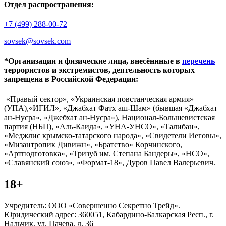
Отдел распространения:
+7 (499) 288-00-72
sovsek@sovsek.com
*Организации и физические лица, внесённные в
перечень
террористов и экстремистов, деятельность которых
запрещена в Российской Федерации:
«Правый сектор», «Украинская повстанческая армия»
(УПА),«ИГИЛ», «Джабхат Фатх аш-Шам» (бывшая «Джабхат
ан-Нусра», «Джебхат ан-Нусра»), Национал-Большевистская
партия (НБП), «Аль-Каида», «УНА-УНСО», «Талибан»,
«Меджлис крымско-татарского народа», «Свидетели Иеговы»,
«Мизантропик Дивижн», «Братство» Корчинского,
«Артподготовка», «Тризуб им. Степана Бандеры», «НСО»,
«Славянский союз», «Формат-18», Дуров Павел Валерьевич.
18+
Учредитель: ООО «Совершенно Секретно Трейд».
Юридический адрес: 360051, Кабардино-Балкарская Респ., г.
Нальчик, ул. Пачева, д. 36