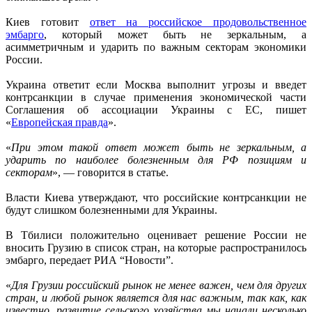
Киев готовит
ответ на российское продовольственное
эмбарго
, который может быть не зеркальным, а
асимметричным и ударить по важным секторам экономики
России.
Украина ответит если Москва выполнит угрозы и введет
контрсанкции в случае применения экономической части
Соглашения об ассоциации Украины с ЕС, пишет
«
Европейская правда
».
«
При этом такой ответ может быть не зеркальным, а
ударить по наиболее болезненным для РФ позициям и
секторам
», — говорится в статье.
Власти Киева утверждают, что российские контрсанкции не
будут слишком болезненными для Украины.
В Тбилиси положительно оценивает решение России не
вносить Грузию в список стран, на которые распространилось
эмбарго, передает РИА “Новости”.
«
Для Грузии российский рынок не менее важен, чем для других
стран, и любой рынок является для нас важным, так как, как
известно, развитие сельского хозяйства мы начали несколько