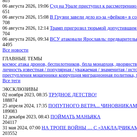
803
06 августа 2026, 19:06
Суд на Урале приступил к рассмотрени
651
06 августа 2026, 15:08
В Грузии завели дело из-за «фейков» в с
708
06 августа 2026, 12:14
Трамп пригрозил тюрьмой допустившим 
704
06 августа 2026, 09:34
ВСУ атаковали Ярославль: предварител
4495
Все новости
ГЛАВНЫЕ ТЕМЫ
космос
атака дронов, беспилотников, бпла
монархия, дворянств
личность известная / популярная / уважаемая / знаменитая / ис
преступления
мошенники
коррупция
миграционная политика,
Все теги
ЭКСКЛЮЗИВЫ
02 ноября 2023, 08:35
ТРУДНОЕ ДЕТСТВО!
188874
25 апреля 2024, 17:35
ПОПУТНОГО ВЕТРА... ЧИНОВНИКАМ
189083
12 декабря 2023, 08:43
ПОЙМАТЬ МАНЬЯКА
204117
31 мая 2024, 07:00
НА ТРОПЕ ВОЙНЫ … С «ЗАКЛАДЧИКА
203552