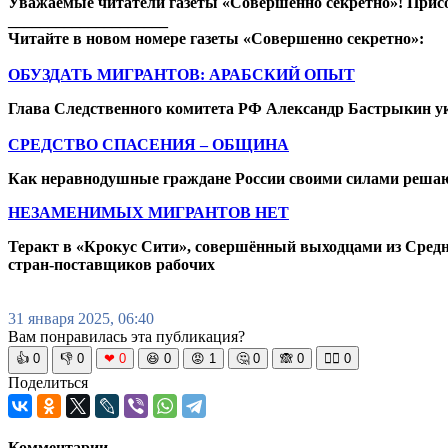
Уважаемые читатели газеты «Совершенно секретно»! Прис
____________________
Читайте в новом номере газеты «Совершенно секретно»:
ОБУЗДАТЬ МИГРАНТОВ: АРАБСКИЙ ОПЫТ
Глава Следственного комитета РФ Александр Бастрыкин ук
СРЕДСТВО СПАСЕНИЯ – ОБЩИНА
Как неравнодушные граждане России своими силами решаю
НЕЗАМЕНИМЫХ МИГРАНТОВ НЕТ
Теракт в «Крокус Сити», совершённый выходцами из Средне
стран-поставщиков рабочих
31 января 2025, 06:40
Вам понравилась эта публикация?
👍
0
👎
0
❤
0
😆
0
😡
1
🤔
0
🙈
0
🧘‍♀️
0
Поделиться
Комментарии