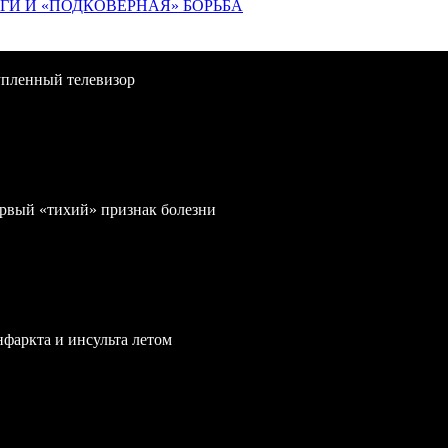
ИГИ И «ПОДКОВЁРНАЯ» БОРЬБА
упленный телевизор
первый «тихий» признак болезни
нфаркта и инсульта летом