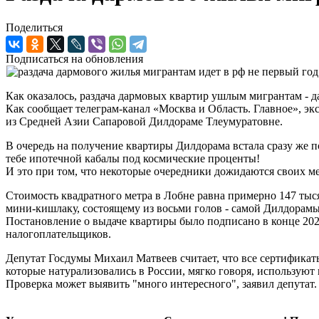
Поделиться
Подписаться на обновления
Как оказалось, раздача дармовых квартир ушлым мигрантам - да
Как сообщает телеграм-канал «Москва и Область. Главное», э
из Средней Азии Сапаровой Дилдораме Тлеумуратовне.
В очередь на получение квартиры Дилдорама встала сразу же п
тебе ипотечной кабалы под космические проценты!
И это при том, что некоторые очередники дожидаются своих м
Стоимость квадратного метра в Лобне равна примерно 147 тыс
мини-кишлаку, состоящему из восьми голов - самой Дилдорамы, е
Постановление о выдаче квартиры было подписано в конце 2022
налогоплательщиков.
Депутат Госдумы Михаил Матвеев считает, что все сертификат
которые натурализовались в России, мягко говоря, используют
Проверка может выявить "много интересного", заявил депутат.