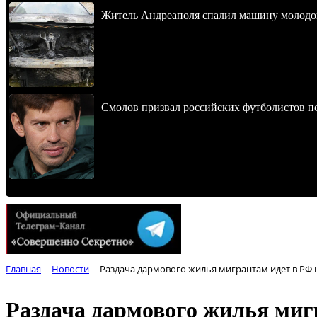
Житель Андреаполя спалил машину молодо
Смолов призвал российских футболистов п
Главная
Новости
Раздача дармового жилья мигрантам идет в РФ 
Раздача дармового жилья миг