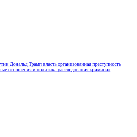
утин
Дональд Трамп
власть
организованная преступность
ные отношения и политика
расследования
криминал,