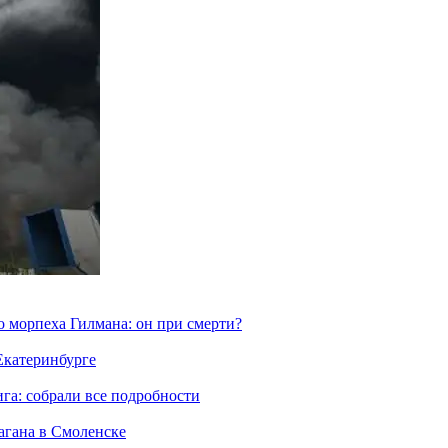
морпеха Гилмана: он при смерти?
 Екатеринбурге
га: собрали все подробности
агана в Смоленске