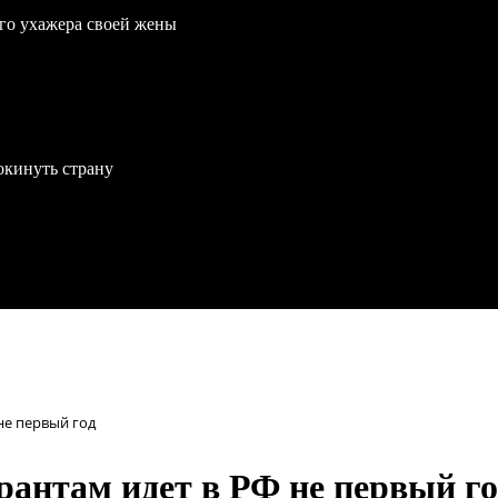
го ухажера своей жены
окинуть страну
не первый год
рантам идет в РФ не первый го