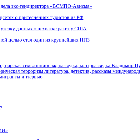
ю дела экс-гендиректора «ВСМПО-Ависма»
оцсетях о притеснениях туристов из РФ
утечку данных о нехватке ракет у США
ьной целью стал один из крупнейших НПЗ
о, царская семья
шпионаж, разведка, контрразведка
Владимир П
торическая
терроризм
литература, детектив, рассказы
международ
 мигранты
интервью
?
МИ»