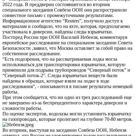
2022 года. В преддверии состоявшегося во вторник
специального заседания Совбеза ООН они распространили
совместное письмо с промежуточными результатами.
Информационное агентство “Reuters”, получило доступ к
материалам и сообщило, что на яхте, которая, предполагаемо
участвовала в диверсии, найдены следы взрывчатки.
Постпред России при ООН Василий Небензя, комментируя
европейское расследование на специальном заседании Совета
Безопасности ,заявил, что Москва оставляет за собой право на
собственное расследование.
“Есть подозрения, что на рассматриваемая лодка могла
использоваться для транспортировки взрывчатки, которую
применили для подрыва трубопроводов “Северный поток” и
“Северный поток-2”. Следы взрывчатых веществ были
найдены в образцах, которые взяли на лодке в ходе
расследования”, - описываются в письме результаты немецкой
работы.
При этом сообщается, что ни одно из трех расследований еще
не завершено из-за беспрецедентного характера диверсии и
сложности работы.
По оценке экспертов, водолазы могли установить взрывчатку
на газопроводах, которые пролегают на глубине 70-80 метров.
Во вторник, выступая на заседании Совбеза ООН, Небензя
отметил, что Россия не удовлетворена ходом расследования и