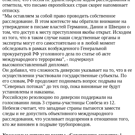
отметила, что письмо европейских стран скорее напоминает
отписку.
“Мы оставляем за собой право проводить собственное
расследование. В этом контексте мы обратили внимание на
утверждение в письме властей Германии, Дании и Швеции о
том, что доступ к месту преступления якобы открыт. Исходим
из того, что в таком случае наши следственные органы и
эксперты могут его самостоятельно и в любой момент
обследовать в рамках возбужденного Генеральной
прокуратурой РФ уголовного дела по статье об акте
международного терроризма", - подчеркнул
высокопоставленный дипломат.
Он добавил, что сложность диверсии указывает на то, что в ее
осуществлении участвовали государственные субъекты. По
его словам, РФ продолжит поднимать вопрос подрыва на
“Северных потоках” до тех пор, пока виновные не будут
установлены и наказаны.
Российскую резолюцию по диверсии поддержали на
голосовании лишь 3 страны-участницы Совбеза из 12.
Небензя считает, что западные страны пытаются замести
следы и не допустить объективного международного
расследования, что усиливает подозрения в отношении того,
кто же виновен в подрыве трубопроводов.