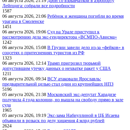
06 августа 2026, 21:19
Дрон со взрывчаткой в аэропорту
Лейпцига: собрали все подробности
1587
06 августа 2026, 21:06
Ребёнок и женщина погибли во время
урагана в Смоленске
1451
06 августа 2026, 19:06
Суд на Урале приступил к
рассмотрению дела экс-гендиректора «ВСМПО-Ависма»
1242
06 августа 2026, 15:08
В Грузии завели дело из-за «фейков» в
соцсетях о притеснениях туристов из РФ
1323
06 августа 2026, 12:14
Трамп пригрозил тюрьмой
допустившим утечку данных о нехватке ракет у США
1211
06 августа 2026, 09:34
ВСУ атаковали Ярославль:
предварительной целью стал один из крупнейших НПЗ
5196
05 августа 2026, 21:38
Московский экс-депутат Харадизе
получила 4 года колонии, но вышла на свободу прямо в зале
суда
1965
05 августа 2026, 19:19
Экс-зама Набиуллиной в ЦБ Исаева
объявили в розыск по делу хищения 4 млрд рублей
2624