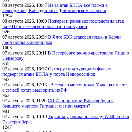
08 августа 2026, 13:47
Из-за атак БПЛА все пляжи в
Геленджике, Кабардинке и Дивноморском закрыли
1794
08 августа 2026, 10:00
Пожары и раненые: последствия атак
на НПЗ в Самарской области и на Кубани
926
07 августа 2026, 20:34
В Ялте БЭК атаковал пляж, в Керчи
дрон попал в жилой дом
1603
07 августа 2026, 20:11
В Петербурге заочно арестовали Лидию
Невзорову
855
07 августа 2026, 18:37
Сухогруз под турецким флагом
подвергся атаке БПЛА у порта Новороссийск
943
07 августа 2026, 17:13
«Веселого молочника» Уолкера вместе
с семьей хотят выдворить из РФ
963
07 августа 2026, 11:20
США попросили РФ освободить
бывшего морпеха Гилмана: он при смерти?
981
07 августа 2026, 10:19
Украина ударила по складу Wildberries в
Екатеринбурге
1247