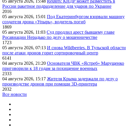
05 августа 2026, 15:48
Reuters: КНДР может разместить в
России ракетное подразделение для ударов по Украине
2016
05 августа 2026, 15:01
Под Екатеринбургом взорвали машину
создателя дрона «Упырь», водитель погиб
1869
05 августа 2026, 11:03
Суд продлил арест бывшему главе
Росавиации Нерадько по делу о мошенничестве
1723
05 августа 2026, 07:13
И снова Wildberries. В Тульской области
после атаки дронов горит сортировочный центр
6141
04 августа 2026, 21:20
Основателя ЧВК «Ястреб» Марущенко
приговорили к 18 годам за похищение военных
2333
04 августа 2026, 15:17
Жителя Крыма задержали по делу о
производстве дронов при помощи 3D‑принтера
2032
Все новости