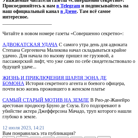
Уважаемые читатели газеты «Совершенно секретно»!
Присоединяйтесь к нам
в Telegram
и подписывайтесь на
наш официальный канал
в Дзене
. Там всё самое
интересное.
____________________
Читайте в новом номере газеты «Совершенно секретно»:
АДВОКАТСКАЯ УДАЧА
С самого утра день для адвоката
Степана Сергеевича Маликова начал складываться крайне
удачно. Для начала по вызову пришел не грузовой, а
пассажирский лифт, что уже само по себе свидетельствовало о
будущей удаче...
ЖИЗНЬ И ПРИКЛЮЧЕНИЯ ШАРЛЯ ЭОНА ДЕ
БОМОНА
История секретного агента и боевого офицера,
почти всю жизнь прожившего в женском платье
САМЫЙ СТАРЫЙ МОТИВ НА ЗЕМЛЕ
В Рио-де-Жанейро
арестован продюсер Бруно де Соуза. Его подозревают в
убийстве актера Джефферсона Мачадо, труп которого нашли
глубоко в земле.
12 июля 2023, 14:21
Вам понравилась эта публикация?