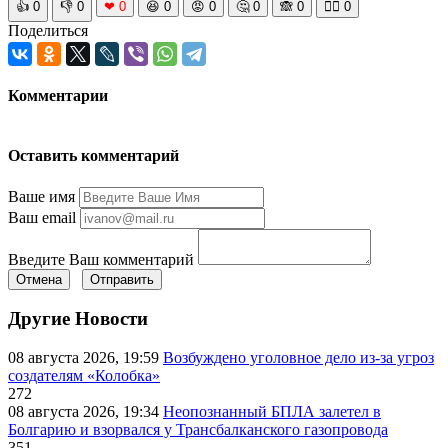
👍
0
👎
0
❤
0
😆
0
😡
0
🤔
0
🙈
0
🧘‍♀️
0
Поделиться
Комментарии
Оставить комментарий
Ваше имя
Ваш email
Введите Ваш комментарий
Отмена
Отправить
Другие Новости
08 августа 2026, 19:59
Возбуждено уголовное дело из-за угроз
создателям «Колобка»
272
08 августа 2026, 19:34
Неопознанный БПЛА залетел в
Болгарию и взорвался у Трансбалканского газопровода
351