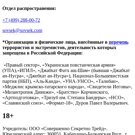
Отдел распространения:
+7 (499) 288-00-72
sovsek@sovsek.com
*Организации и физические лица, внесённные в
перечень
террористов и экстремистов, деятельность которых
запрещена в Российской Федерации:
«Правый сектор», «Украинская повстанческая армия»
(УПА),«ИГИЛ», «Джабхат Фатх аш-Шам» (бывшая «Джабхат
ан-Нусра», «Джебхат ан-Нусра»), Национал-Большевистская
партия (НБП), «Аль-Каида», «УНА-УНСО», «Талибан»,
«Меджлис крымско-татарского народа», «Свидетели Иеговы»,
«Мизантропик Дивижн», «Братство» Корчинского,
«Артподготовка», «Тризуб им. Степана Бандеры», «НСО»,
«Славянский союз», «Формат-18», Дуров Павел Валерьевич.
18+
Учредитель: ООО «Совершенно Секретно Трейд».
Юридический адрес: 360051, Кабардино-Балкарская Респ., г.