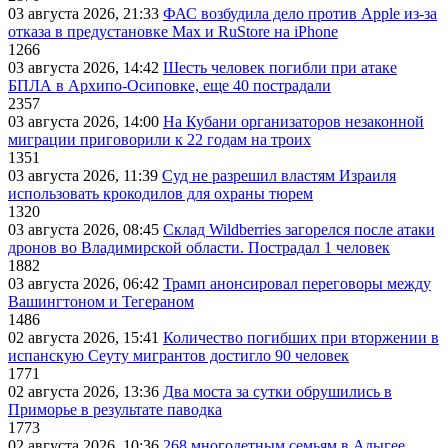
03 августа 2026, 21:33
ФАС возбудила дело против Apple из-за
отказа в предустановке Max и RuStore на iPhone
1266
03 августа 2026, 14:42
Шесть человек погибли при атаке
БПЛА в Архипо-Осиповке, еще 40 пострадали
2357
03 августа 2026, 14:00
На Кубани организаторов незаконной
миграции приговорили к 22 годам на троих
1351
03 августа 2026, 11:39
Суд не разрешил властям Израиля
использовать крокодилов для охраны тюрем
1320
03 августа 2026, 08:45
Склад Wildberries загорелся после атаки
дронов во Владимирской области. Пострадал 1 человек
1882
03 августа 2026, 06:42
Трамп анонсировал переговоры между
Вашингтоном и Тегераном
1486
02 августа 2026, 15:41
Количество погибших при вторжении в
испанскую Сеуту мигрантов достигло 90 человек
1771
02 августа 2026, 13:36
Два моста за сутки обрушились в
Приморье в результате паводка
1773
02 августа 2026, 10:36
268 многодетным семьям в Адыгее