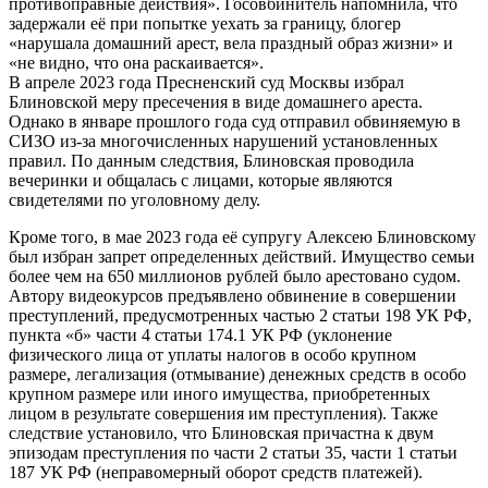
противоправные действия». Госовбинитель напомнила, что
задержали её при попытке уехать за границу, блогер
«нарушала домашний арест, вела праздный образ жизни» и
«не видно, что она раскаивается».
В апреле 2023 года Пресненский суд Москвы избрал
Блиновской меру пресечения в виде домашнего ареста.
Однако в январе прошлого года суд отправил обвиняемую в
СИЗО из-за многочисленных нарушений установленных
правил. По данным следствия, Блиновская проводила
вечеринки и общалась с лицами, которые являются
свидетелями по уголовному делу.
Кроме того, в мае 2023 года её супругу Алексею Блиновскому
был избран запрет определенных действий. Имущество семьи
более чем на 650 миллионов рублей было арестовано судом.
Автору видеокурсов предъявлено обвинение в совершении
преступлений, предусмотренных частью 2 статьи 198 УК РФ,
пункта «б» части 4 статьи 174.1 УК РФ (уклонение
физического лица от уплаты налогов в особо крупном
размере, легализация (отмывание) денежных средств в особо
крупном размере или иного имущества, приобретенных
лицом в результате совершения им преступления). Также
следствие установило, что Блиновская причастна к двум
эпизодам преступления по части 2 статьи 35, части 1 статьи
187 УК РФ (неправомерный оборот средств платежей).