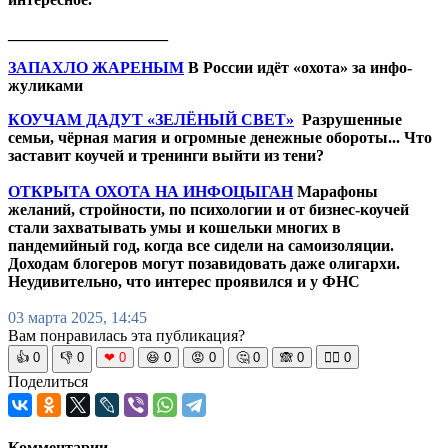
____________________
ЗАПАХЛО ЖАРЕНЫМ
В России идёт «охота» за инфо-
жуликами
КОУЧАМ ДАДУТ «ЗЕЛЁНЫЙ СВЕТ»
Разрушенные
семьи, чёрная магия и огромные денежные обороты... Что
заставит коучей и тренинги выйти из тени?
ОТКРЫТА ОХОТА НА ИНФОЦЫГАН
Марафоны
желаний, стройности, по психологии и от бизнес-коучей
стали захватывать умы и кошельки многих в
пандемийный год, когда все сидели на самоизоляции.
Доходам блогеров могут позавидовать даже олигархи.
Неудивительно, что интерес проявился и у ФНС
03 марта 2025, 14:45
Вам понравилась эта публикация?
👍
0
👎
0
❤
0
😆
0
😡
0
🤔
0
🙈
0
🧘‍♀️
0
Поделиться
Комментарии