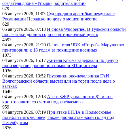
создателя дрона «Упырь», водитель погиб
679
05 августа 2026, 11:03
Суд продлил арест бывшему главе
Росавиации Нерадько по делу о мошенничестве
629
05 августа 2026, 07:13
И снова Wildberries. В Тульской области
после атаки дронов горит сортировочный центр
4597
04 августа 2026, 21:20
Основателя ЧВК «Ястреб» Марущенко
приговорили к 18 годам за похищение военных
1073
04 августа 2026, 15:17
Жителя Крыма задержали по делу о
производстве дронов при помощи 3D‑принтера
1036
04 августа 2026, 13:52
Грузовики экс-начальника ГАИ
Волгоградской области выставили на торги после дела о
взятках
1640
04 августа 2026, 12:18
Агент ФБР украл почти $1 млн в
криптовалюте со счетов подозреваемого
959
04 августа 2026, 07:19
При атаке БПЛА в Подмосковье
погибли пять человек, также дроны атаковали склад под
Петербургом
2876