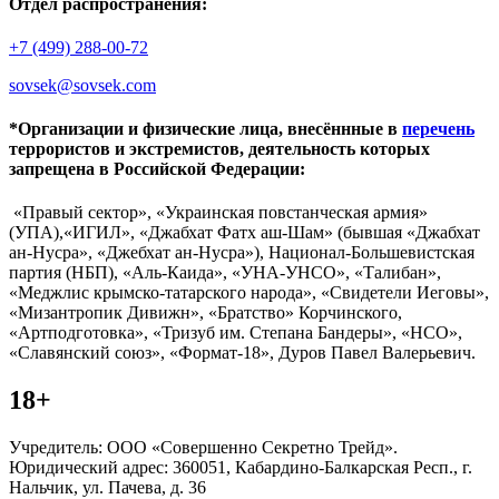
Отдел распространения:
+7 (499) 288-00-72
sovsek@sovsek.com
*Организации и физические лица, внесённные в
перечень
террористов и экстремистов, деятельность которых
запрещена в Российской Федерации:
«Правый сектор», «Украинская повстанческая армия»
(УПА),«ИГИЛ», «Джабхат Фатх аш-Шам» (бывшая «Джабхат
ан-Нусра», «Джебхат ан-Нусра»), Национал-Большевистская
партия (НБП), «Аль-Каида», «УНА-УНСО», «Талибан»,
«Меджлис крымско-татарского народа», «Свидетели Иеговы»,
«Мизантропик Дивижн», «Братство» Корчинского,
«Артподготовка», «Тризуб им. Степана Бандеры», «НСО»,
«Славянский союз», «Формат-18», Дуров Павел Валерьевич.
18+
Учредитель: ООО «Совершенно Секретно Трейд».
Юридический адрес: 360051, Кабардино-Балкарская Респ., г.
Нальчик, ул. Пачева, д. 36