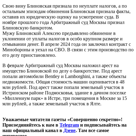
Свою вину Блиновская признала по неуплате налогов, а по
остальным эпизодам обвинения Блиновская признала факты,
оставив их юридическую оценку на усмотрение суда. В
ноябре прошлого года Арбитражный суд Москвы признал
Блиновскую банкротом.
Мужу Блиновской Алексею предъявлено обвинение в
уклонении от уплаты налогов в особо крупном размере и
отмывании денег. В апреле 2024 года он заключил контракт с
Минобороны и уехал на СВО. В связи с этим производство по
его делу приостановлено.
В феврале Арбитражный суд Москвы наложил арест на
имущество Блиновской по делу о банкротстве. Под арест
попали автомобили Bentley и Lamborghini, а также объекты
недвижимости. Общая стоимость машин оценивается в 48
млн рублей. Под арест также попали земельный участок в
Истринском районе Подмосковья, здание в дачном поселке
«Миллениум парк» в Истре, три помещения в Москве за 15
млн рублей, а также земельный участок в Ялте.
Уважаемые читатели газеты «Совершенно секретно»!
Присоединяйтесь к нам в
Telegram
и подписывайтесь на
наш официальный канал в
Дзене
. Там все самое
интересное.