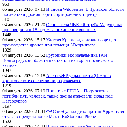
963
05 августа 2026, 07:13
И снова Wildberries. В Тульской области
после атаки дронов горит сортировочный центр
5101
04 августа 2026, 21:20
Основателя ЧВК «Ястреб» Марущенко
приговорили к 18 годам за похищение военных
1448
04 августа 2026, 15:17
Жителя Крыма задержали по делу о
производстве дронов при помощи 3D‑принтера
1329
04 августа 2026, 13:52
Грузовики экс-начальника ГАИ
Волгоградской области выставили на торги после дела о
взятках
1947
04 августа 2026, 12:18
Агент ФБР украл почти $1 млн в
криптовалюте со счетов подозреваемого
1219
04 августа 2026, 07:19
При атаке БПЛА в Подмосковье
погибли пять человек, также дроны атаковали склад под
Петербургом
3197
03 августа 2026, 21:33
ФАС возбудила дело против Apple из-за
отказа в предустановке Max и RuStore на iPhone
1522
03 августа 2026, 14:42
Шесть человек погибли при атаке