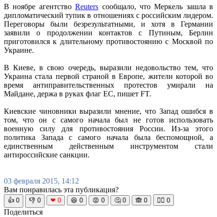
В ноябре агентство
Reuters
сообщало, что Меркель зашла в
дипломатический тупик в отношениях с российским лидером.
Переговоры были безрезультатными, и хотя в Германии
заявили о продолжении контактов с Путиным, Берлин
приготовился к длительному противостоянию с Москвой по
Украине.
В Киеве, в свою очередь, выразили недовольство тем, что
Украина стала первой страной в Европе, жители которой во
время антиправительственных протестов умирали на
Майдане, держа в руках флаг ЕС, пишет FT.
Киевские чиновники выразили мнение, что Запад ошибся в
том, что он с самого начала был не готов использовать
военную силу для противостояния России. Из-за этого
политика Запада с самого начала была беспомощной, а
единственным действенным инструментом стали
антироссийские санкции.
03 февраля 2015, 14:12
Вам понравилась эта публикация?
👍
0
👎
0
❤
0
😆
0
😡
0
🤔
0
🙈
0
🧘‍♀️
0
Поделиться