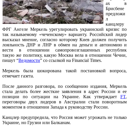
ах в
Брисбене
предложи
л
канцлеру
ФРГ Ангеле Меркель урегулировать украинский кризис по
так называемому «чеченскому» варианту. Российский лидер
высказал мнение, согласно которому Киев должен получить
лояльность ДНР и ЛНР в обмен на деньги и автономию и
вести в отношении самопровозглашенных республик
такую же политику, какую Москва вела в отношении Чечни,
пишут “
Ведомости
” со ссылкой на Financial Times.
Меркель была шокирована такой постановкой вопроса,
отмечает газета.
После данного разговора, по сообщению издания, Меркель
стала делать более жесткие заявления в адрес России и ее
позиции по ситуации на Украине. Как утверждает
FT
,
переговоры двух лидеров в Австралии стали поворотным
моментом в отношении Запада к руководству России.
Канцлер предупредила, что Россия может угрожать не только
Украине, но Грузии или Балканам.