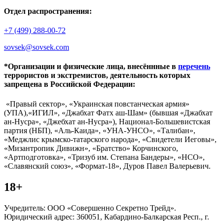
Отдел распространения:
+7 (499) 288-00-72
sovsek@sovsek.com
*Организации и физические лица, внесённные в
перечень
террористов и экстремистов, деятельность которых
запрещена в Российской Федерации:
«Правый сектор», «Украинская повстанческая армия»
(УПА),«ИГИЛ», «Джабхат Фатх аш-Шам» (бывшая «Джабхат
ан-Нусра», «Джебхат ан-Нусра»), Национал-Большевистская
партия (НБП), «Аль-Каида», «УНА-УНСО», «Талибан»,
«Меджлис крымско-татарского народа», «Свидетели Иеговы»,
«Мизантропик Дивижн», «Братство» Корчинского,
«Артподготовка», «Тризуб им. Степана Бандеры», «НСО»,
«Славянский союз», «Формат-18», Дуров Павел Валерьевич.
18+
Учредитель: ООО «Совершенно Секретно Трейд».
Юридический адрес: 360051, Кабардино-Балкарская Респ., г.