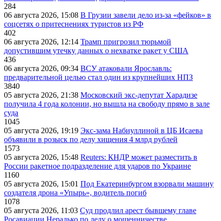
284
06 августа 2026, 15:08
В Грузии завели дело из-за «фейков» в
соцсетях о притеснениях туристов из РФ
402
06 августа 2026, 12:14
Трамп пригрозил тюрьмой
допустившим утечку данных о нехватке ракет у США
436
06 августа 2026, 09:34
ВСУ атаковали Ярославль:
предварительной целью стал один из крупнейших НПЗ
3840
05 августа 2026, 21:38
Московский экс-депутат Харадизе
получила 4 года колонии, но вышла на свободу прямо в зале
суда
1045
05 августа 2026, 19:19
Экс-зама Набиуллиной в ЦБ Исаева
объявили в розыск по делу хищения 4 млрд рублей
1573
05 августа 2026, 15:48
Reuters: КНДР может разместить в
России ракетное подразделение для ударов по Украине
1160
05 августа 2026, 15:01
Под Екатеринбургом взорвали машину
создателя дрона «Упырь», водитель погиб
1078
05 августа 2026, 11:03
Суд продлил арест бывшему главе
Росавиации Нерадько по делу о мошенничестве