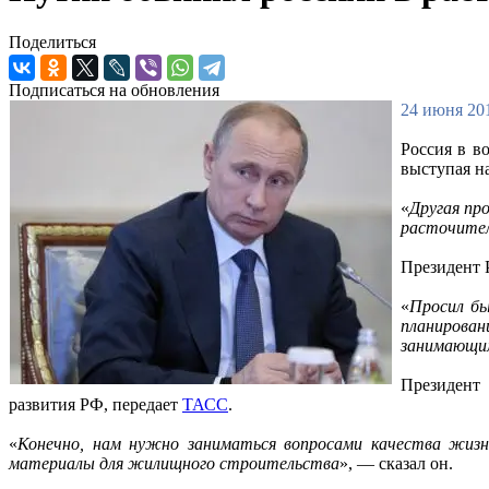
Поделиться
Подписаться на обновления
24 июня 201
Россия в в
выступая на
«
Другая пр
расточите
Президент 
«
Просил бы
планирова
занимающим
Президент 
развития РФ, передает
ТАСС
.
«
Конечно, нам нужно заниматься вопросами качества жизни
материалы для жилищного строительства
», — сказал он.