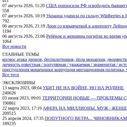
411
07 августа 2026, 11:20
США попросили РФ освободить бывшего 
558
07 августа 2026, 10:19
Украина ударила по складу Wildberries в
792
06 августа 2026, 21:19
Дрон со взрывчаткой в аэропорту Лейпци
1194
06 августа 2026, 21:06
Ребёнок и женщина погибли во время ур
1064
Все новости
ГЛАВНЫЕ ТЕМЫ
космос
атака дронов, беспилотников, бпла
монархия, дворянств
личность известная / популярная / уважаемая / знаменитая / ис
преступления
мошенники
коррупция
миграционная политика,
Все теги
ЭКСКЛЮЗИВЫ
13 марта 2023, 08:04
УБИТ НЕ НА ВОЙНЕ, НО НА РОДИНЕ
240626
03 июня 2023, 09:01
ТЕРРИТОРИИ НОВЫЕ — ПРОБЛЕМЫ 
190861
22 марта 2023, 17:19
АФЕРА НА МИЛЛИОНЫ. МУЖ - ЖЕН
209515
25 апреля 2024, 17:35
ПОПУТНОГО ВЕТРА... ЧИНОВНИКАМ
189235