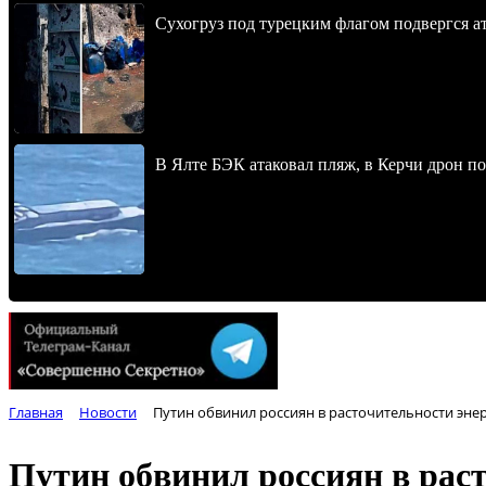
Сухогруз под турецким флагом подвергся 
В Ялте БЭК атаковал пляж, в Керчи дрон п
Главная
Новости
Путин обвинил россиян в расточительности эне
Путин обвинил россиян в рас