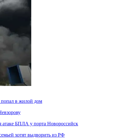
 попал в жилой дом
Невзорову
я атаке БПЛА у порта Новороссийск
семьей хотят выдворить из РФ