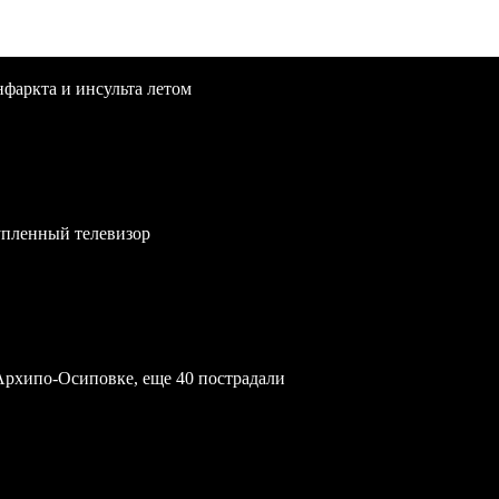
нфаркта и инсульта летом
упленный телевизор
Архипо-Осиповке, еще 40 пострадали