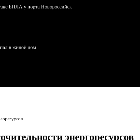
атаке БПЛА у порта Новороссийск
опал в жилой дом
ргоресурсов
точительности энергоресурсов