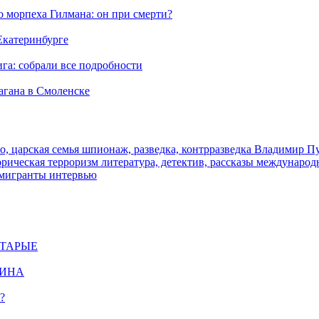
морпеха Гилмана: он при смерти?
 Екатеринбурге
га: собрали все подробности
агана в Смоленске
о, царская семья
шпионаж, разведка, контрразведка
Владимир П
торическая
терроризм
литература, детектив, рассказы
международ
 мигранты
интервью
СТАРЫЕ
ЩИНА
?