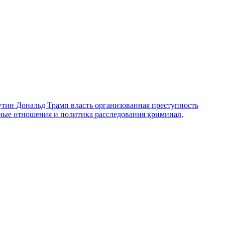
утин
Дональд Трамп
власть
организованная преступность
ные отношения и политика
расследования
криминал,