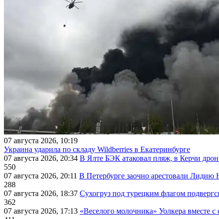
07 августа 2026, 10:19
Украина ударила по складу Wildberries в Екатеринбурге
07 августа 2026, 20:34
В Ялте БЭК атаковал пляж, в Керчи дрон
550
07 августа 2026, 20:11
В Петербурге заочно арестовали Лидию 
288
07 августа 2026, 18:37
Сухогруз под турецким флагом подвергс
362
07 августа 2026, 17:13
«Веселого молочника» Уолкера вместе с 